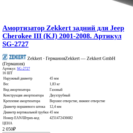
Амортизатор Zekkert задний для Jeep
Cherokee III (KJ) 2001-2008. Артикул
SG-2727
Zekkert · Германия
Zekkert — Zekkert GmbH
(Германия)
Артикул:
SG-2727
16 ШТ
Наружный диаметр
45 мм
Вес
1,83 кг
Вид амортизатора
Газовый
Конструкция амортизатора
Двухтрубный
Крепление амортизатора
Верхнее отверстие, нижнее отверстие
Диаметр поршневого штока
12,4 мм
Диаметр вертикальной трубки
45 мм
Номер EAN/Штрих-код
4251472436682
ЦЕНА
2 050
₽