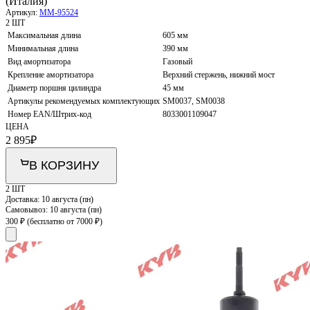
(Италия)
Артикул:
MM-95524
2 ШТ
Максимальная длина
605 мм
Минимальная длина
390 мм
Вид амортизатора
Газовый
Крепление амортизатора
Верхний стержень, нижний мост
Диаметр поршня цилиндра
45 мм
Артикулы рекомендуемых комплектующих
SM0037, SM0038
Номер EAN/Штрих-код
8033001109047
ЦЕНА
2 895
₽
В КОРЗИНУ
2 ШТ
Доставка:
10 августа (пн)
Самовывоз:
10 августа (пн)
300 ₽
(бесплатно от 7000 ₽)