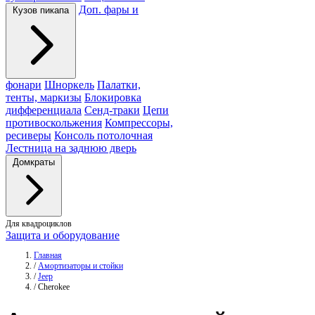
Доп. фары и
Кузов пикапа
фонари
Шноркель
Палатки,
тенты, маркизы
Блокировка
дифференциала
Сенд-траки
Цепи
противоскольжения
Компрессоры,
ресиверы
Консоль потолочная
Лестница на заднюю дверь
Домкраты
Для квадроциклов
Защита и оборудование
Главная
/
Амортизаторы и стойки
/
Jeep
/
Cherokee