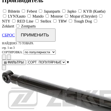
Производитель
Bilstein
Febest
Japanparts
Japko
KYB (Каяба)
LYNXauto
Mando
Monroe
Mopar (Chrysler)
NTY
RED Line
Stellox
TRW
Tough Dog
Zekkert
Zentparts
ПРИМЕНИТЬ
СБРОС
НАЙДЕНО:
73 ТОВАРА
стр. 1 из 3
СОРТИРОВКА:
▾
ФИЛЬТРЫ
▤