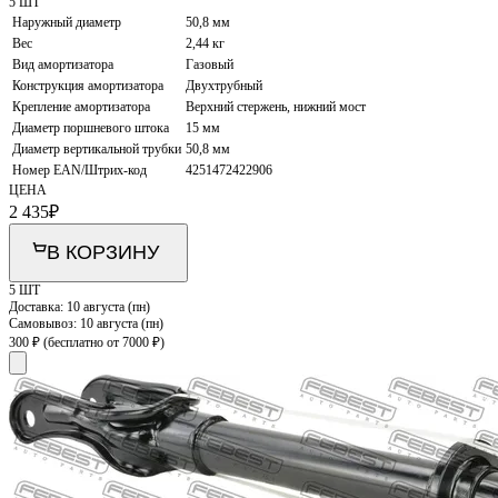
5 ШТ
Наружный диаметр
50,8 мм
Вес
2,44 кг
Вид амортизатора
Газовый
Конструкция амортизатора
Двухтрубный
Крепление амортизатора
Верхний стержень, нижний мост
Диаметр поршневого штока
15 мм
Диаметр вертикальной трубки
50,8 мм
Номер EAN/Штрих-код
4251472422906
ЦЕНА
2 435
₽
В КОРЗИНУ
5 ШТ
Доставка:
10 августа (пн)
Самовывоз:
10 августа (пн)
300 ₽
(бесплатно от 7000 ₽)