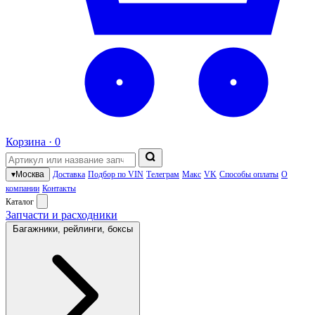
Корзина ·
0
▾
Москва
Доставка
Подбор по VIN
Телеграм
Макс
VK
Способы оплаты
О
компании
Контакты
Каталог
Запчасти и расходники
Багажники, рейлинги, боксы