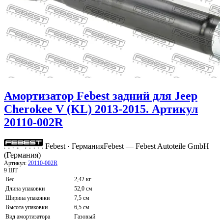
Амортизатор Febest задний для Jeep
Cherokee V (KL) 2013-2015. Артикул
20110-002R
Febest · Германия
Febest — Febest Autoteile GmbH
(Германия)
Артикул:
20110-002R
9 ШТ
Вес
2,42 кг
Длина упаковки
52,0 см
Ширина упаковки
7,5 см
Высота упаковки
6,5 см
Вид амортизатора
Газовый