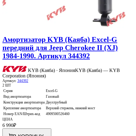
Амортизатор KYB (Каяба) Excel-G
передний для Jeep Cherokee II (XJ)
1984-1990. Артикул 344392
KYB (Каяба) · Япония
KYB (Каяба) — KYB
Corporation (Япония)
Артикул:
344392
2 ШТ
Серия
Excel-G
Вид амортизатора
Газовый
Конструкция амортизатора
Двухтрубный
Крепление амортизатора
Верхний стержень, нижний мост
Номер EAN/Штрих-код
4909500526460
ЦЕНА
6 990
₽