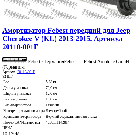
Амортизатор Febest передний для Jeep
Cherokee V (KL) 2013-2015. Артикул
20110-001F
Febest · Германия
Febest — Febest Autoteile GmbH
(Германия)
Артикул:
20110-001F
82 ШТ
Вес
5,28 кг
Длина упаковки
79,0 см
Ширина упаковки
12,0 см
Высота упаковки
10,0 см
Вид амортизатора
Газовый
Конструкция амортизатора
Двухтрубный
Крепление амортизатора
Верхний стержень, нижняя вилка
Номер EAN/Штрих-код
4056111142814
ЦЕНА
10 170
₽