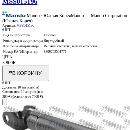
MSS015196
Mando · Южная Корея
Mando — Mando Corporation
(Южная Корея)
Артикул:
MSS015196
6 ШТ
Вид амортизатора
Газовый
Конструкция амортизатора
Двухтрубный
Крепление амортизатора
Верхний стержень, нижнее отверстие
Номер EAN/Штрих-код
8809752501771
ЦЕНА
3 800
₽
В КОРЗИНУ
6 ШТ
Доставка:
10 августа (пн)
Самовывоз:
10 августа (пн)
300 ₽
(бесплатно от 7000 ₽)