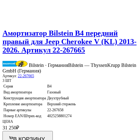
Амортизатор Bilstein B4 передний
правый для Jeep Cherokee V (KL) 2013-
2026. Артикул 22-267665
Bilstein · Германия
Bilstein — ThyssenKrupp Bilstein
GmbH (Германия)
Артикул:
22-267665
3 ШТ
Серия
B4
Вид амортизатора
Газовый
Конструкция амортизатора
Двухтрубный
Крепление амортизатора
Верхний стержень
Парные артикулы
22-267658
Номер EAN/Штрих-код
4025258801274
ЦЕНА
31 250
₽
В КОРЗИНУ