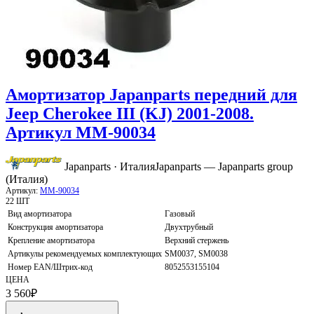
Амортизатор Japanparts передний для
Jeep Cherokee III (KJ) 2001-2008.
Артикул MM-90034
Japanparts · Италия
Japanparts — Japanparts group
(Италия)
Артикул:
MM-90034
22 ШТ
Вид амортизатора
Газовый
Конструкция амортизатора
Двухтрубный
Крепление амортизатора
Верхний стержень
Артикулы рекомендуемых комплектующих
SM0037, SM0038
Номер EAN/Штрих-код
8052553155104
ЦЕНА
3 560
₽