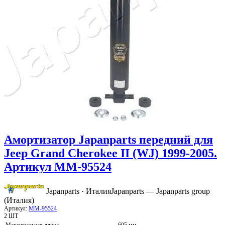
Амортизатор Japanparts передний для
Jeep Grand Cherokee II (WJ) 1999-2005.
Артикул MM-95524
Japanparts · Италия
Japanparts — Japanparts group
(Италия)
Артикул:
MM-95524
2 ШТ
Максимальная длина
605 мм