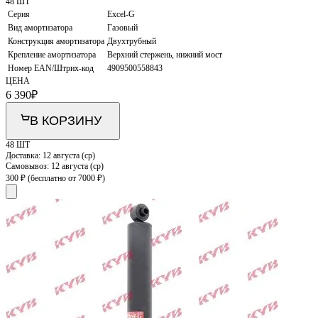
48 ШТ
Серия
Excel-G
Вид амортизатора
Газовый
Конструкция амортизатора
Двухтрубный
Крепление амортизатора
Верхний стержень, нижний мост
Номер EAN/Штрих-код
4909500558843
ЦЕНА
6 390
₽
В КОРЗИНУ
48 ШТ
Доставка:
12 августа (ср)
Самовывоз:
12 августа (ср)
300 ₽
(бесплатно от 7000 ₽)