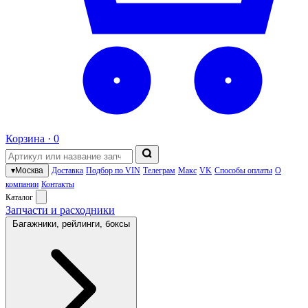
Корзина ·
0
▾
Москва
Доставка
Подбор по VIN
Телеграм
Макс
VK
Способы оплаты
О
компании
Контакты
Каталог
Запчасти и расходники
Багажники, рейлинги, боксы