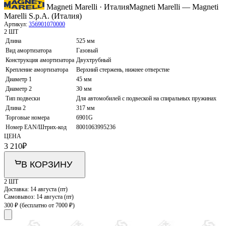
Magneti Marelli · Италия
Magneti Marelli — Magneti
Marelli S.p.A. (Италия)
Артикул:
356901070000
2 ШТ
Длина
525 мм
Вид амортизатора
Газовый
Конструкция амортизатора
Двухтрубный
Крепление амортизатора
Верхний стержень, нижнее отверстие
Диаметр 1
45 мм
Диаметр 2
30 мм
Тип подвески
Для автомобилей с подвеской на спиральных пружинах
Длина 2
317 мм
Торговые номера
6901G
Номер EAN/Штрих-код
8001063995236
ЦЕНА
3 210
₽
В КОРЗИНУ
2 ШТ
Доставка:
14 августа (пт)
Самовывоз:
14 августа (пт)
300 ₽
(бесплатно от 7000 ₽)