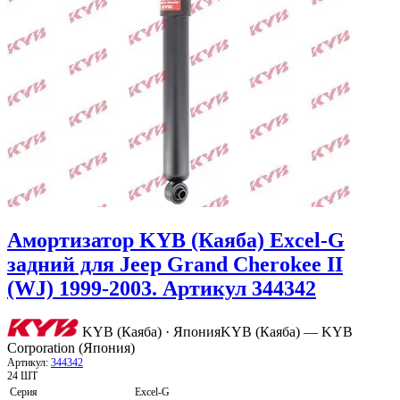
Амортизатор KYB (Каяба) Excel-G
задний для Jeep Grand Cherokee II
(WJ) 1999-2003. Артикул 344342
KYB (Каяба) · Япония
KYB (Каяба) — KYB
Corporation (Япония)
Артикул:
344342
24 ШТ
Серия
Excel-G