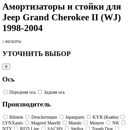
Амортизаторы
и стойки для
Jeep Grand Cherokee II (WJ)
1998-2004
// ФИЛЬТРЫ
УТОЧНИТЬ ВЫБОР
✕
Ось
Передняя ось
Задняя ось
Производитель
Bilstein
Denckermann
Japanparts
KYB (Каяба)
LYNXauto
Magneti Marelli
Mando
Monroe
NK
NTY
RED Line
SACHS
Stellox
Tough Dog