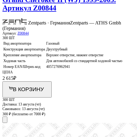
Артикул Z00844
Zentparts · Германия
Zentparts — ATHS Gmbh
(Германия)
Артикул:
Z00844
300 ШТ
Вид амортизатора
Газовый
Конструкция амортизатора
Двухтрубный
Крепление амортизатора
Верхнее отверстие, нижнее отверстие
Ходовая часть
Для автомобилей со стандартной ходовой частью
Номер EAN/Штрих-код
4057276962941
ЦЕНА
2 615
₽
В КОРЗИНУ
300 ШТ
Доставка:
13 августа (чт)
Самовывоз:
13 августа (чт)
300 ₽
(бесплатно от 7000 ₽)