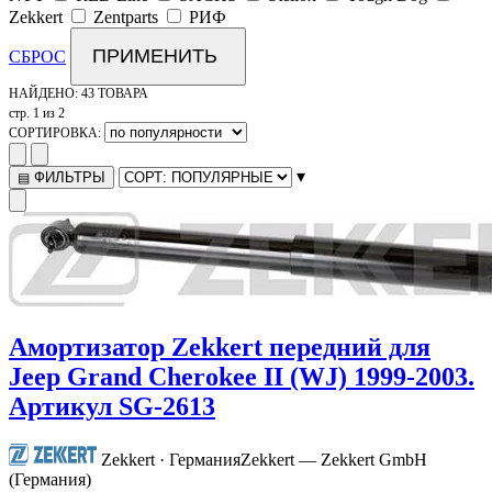
Zekkert
Zentparts
РИФ
ПРИМЕНИТЬ
СБРОС
НАЙДЕНО:
43 ТОВАРА
стр. 1 из 2
СОРТИРОВКА:
▾
ФИЛЬТРЫ
▤
Амортизатор Zekkert передний для
Jeep Grand Cherokee II (WJ) 1999-2003.
Артикул SG-2613
Zekkert · Германия
Zekkert — Zekkert GmbH
(Германия)