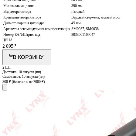
Минимальная длина
390 мм
Вид амортизатора
Газовый
Крепление амортизатора
Верхний стержень, нижний мост
Диаметр поршня цилиндра
45 мм
Артикулы рекомендуемых комплектующих
SM0037, SM0038
Номер EAN/Штрих-код
8033001109047
ЦЕНА
2 895
₽
В КОРЗИНУ
2 ШТ
Доставка:
10 августа (пн)
Самовывоз:
10 августа (пн)
300 ₽
(бесплатно от 7000 ₽)