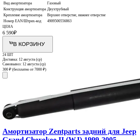
Вид амортизатора
Газовый
Конструкция амортизатора
Двухтрубный
Крепление амортизатора
Верхнее отверстие, нижнее отверстие
Номер EAN/Штрих-код
4909500556863
ЦЕНА
6 590
₽
В КОРЗИНУ
24 ШТ
Доставка:
12 августа (ср)
Самовывоз:
12 августа (ср)
300 ₽
(бесплатно от 7000 ₽)
Амортизатор Zentparts задний для Jeep
Grand Cherokee II (WJ) 1999-2005.