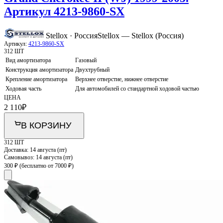
Артикул 4213-9860-SX
Stellox · Россия
Stellox — Stellox (Россия)
Артикул:
4213-9860-SX
312 ШТ
Вид амортизатора
Газовый
Конструкция амортизатора
Двухтрубный
Крепление амортизатора
Верхнее отверстие, нижнее отверстие
Ходовая часть
Для автомобилей со стандартной ходовой частью
ЦЕНА
2 110
₽
В КОРЗИНУ
312 ШТ
Доставка:
14 августа (пт)
Самовывоз:
14 августа (пт)
300 ₽
(бесплатно от 7000 ₽)