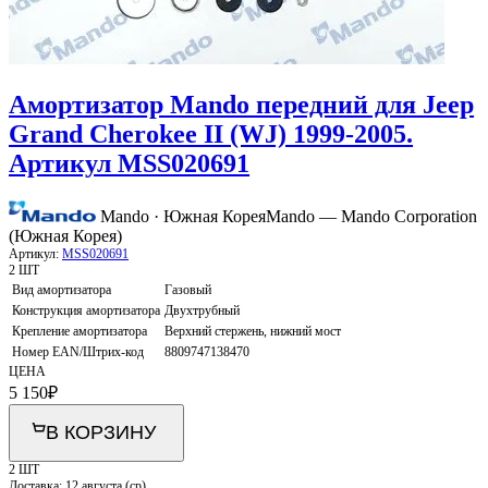
Амортизатор Mando передний для Jeep
Grand Cherokee II (WJ) 1999-2005.
Артикул MSS020691
Mando · Южная Корея
Mando — Mando Corporation
(Южная Корея)
Артикул:
MSS020691
2 ШТ
Вид амортизатора
Газовый
Конструкция амортизатора
Двухтрубный
Крепление амортизатора
Верхний стержень, нижний мост
Номер EAN/Штрих-код
8809747138470
ЦЕНА
5 150
₽
В КОРЗИНУ
2 ШТ
Доставка:
12 августа (ср)