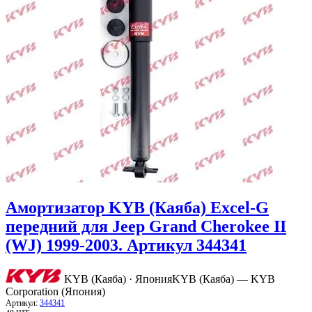
Амортизатор KYB (Каяба) Excel-G
передний для Jeep Grand Cherokee II
(WJ) 1999-2003. Артикул 344341
KYB (Каяба) · Япония
KYB (Каяба) — KYB
Corporation (Япония)
Артикул:
344341