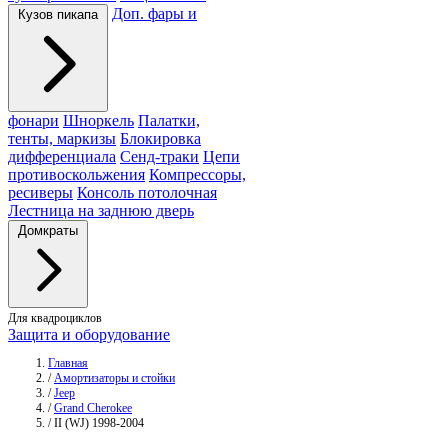
Доп. фары и
Кузов пикапа
фонари
Шноркель
Палатки,
тенты, маркизы
Блокировка
дифференциала
Сенд-траки
Цепи
противоскольжения
Компрессоры,
ресиверы
Консоль потолочная
Лестница на заднюю дверь
Домкраты
Для квадроциклов
Защита и оборудование
Главная
/
Амортизаторы и стойки
/
Jeep
/
Grand Cherokee
/
II (WJ) 1998-2004