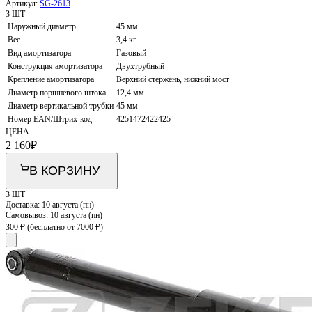
Артикул:
SG-2613
3 ШТ
Наружный диаметр
45 мм
Вес
3,4 кг
Вид амортизатора
Газовый
Конструкция амортизатора
Двухтрубный
Крепление амортизатора
Верхний стержень, нижний мост
Диаметр поршневого штока
12,4 мм
Диаметр вертикальной трубки
45 мм
Номер EAN/Штрих-код
4251472422425
ЦЕНА
2 160
₽
В КОРЗИНУ
3 ШТ
Доставка:
10 августа (пн)
Самовывоз:
10 августа (пн)
300 ₽
(бесплатно от 7000 ₽)