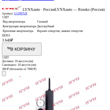
LYNXauto · Россия
LYNXauto — Rossko (Россия)
Артикул:
G12997LR
3 ШТ
Вид амортизатора
Газовый
Конструкция амортизатора
Двухтрубный
Крепление амортизатора
Верхнее отверстие, нижнее отверстие
ЦЕНА
3 640
₽
В КОРЗИНУ
3 ШТ
Доставка:
10 августа (пн)
Самовывоз:
10 августа (пн)
300 ₽
(бесплатно от 7000 ₽)