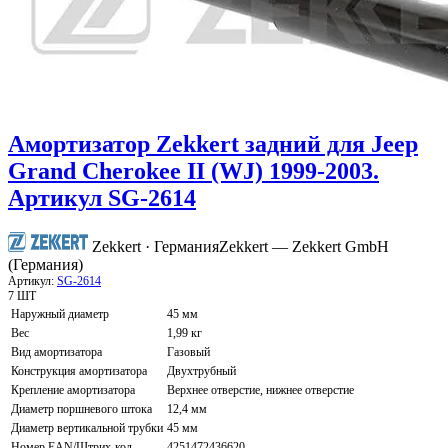
Амортизатор Zekkert задний для Jeep
Grand Cherokee II (WJ) 1999-2003.
Артикул SG-2614
Zekkert · Германия
Zekkert — Zekkert GmbH
(Германия)
Артикул:
SG-2614
7 ШТ
Наружный диаметр
45 мм
Вес
1,99 кг
Вид амортизатора
Газовый
Конструкция амортизатора
Двухтрубный
Крепление амортизатора
Верхнее отверстие, нижнее отверстие
Диаметр поршневого штока
12,4 мм
Диаметр вертикальной трубки
45 мм
Номер EAN/Штрих-код
4251472436620