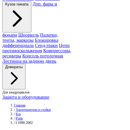
Доп. фары и
Кузов пикапа
фонари
Шноркель
Палатки,
тенты, маркизы
Блокировка
дифференциала
Сенд-траки
Цепи
противоскольжения
Компрессоры,
ресиверы
Консоль потолочная
Лестница на заднюю дверь
Домкраты
Для квадроциклов
Защита и оборудование
Главная
/
Амортизаторы и стойки
/
Kia
/
Pride
/
I 1990-2002