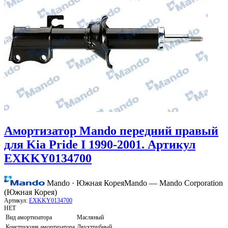
Амортизатор Mando передний правый
для Kia Pride I 1990-2001. Артикул
EXKKY0134700
Mando · Южная Корея
Mando — Mando Corporation
(Южная Корея)
Артикул:
EXKKY0134700
НЕТ
Вид амортизатора
Масляный
Конструкция амортизатора
Двухтрубный