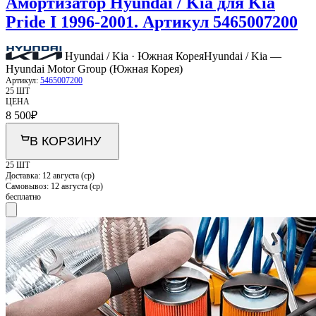
Амортизатор Hyundai / Kia для Kia
Pride I 1996-2001. Артикул 5465007200
Hyundai / Kia · Южная Корея
Hyundai / Kia —
Hyundai Motor Group (Южная Корея)
Артикул:
5465007200
25 ШТ
ЦЕНА
8 500
₽
В КОРЗИНУ
25 ШТ
Доставка:
12 августа (ср)
Самовывоз:
12 августа (ср)
бесплатно