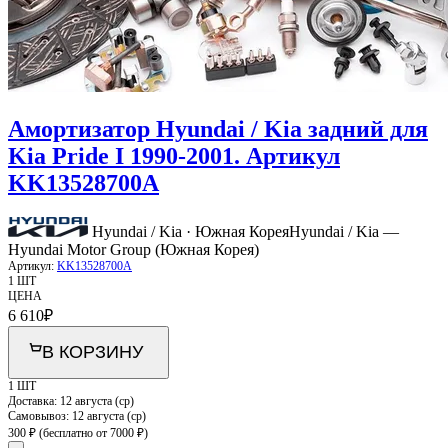
Амортизатор Hyundai / Kia задний для
Kia Pride I 1990-2001. Артикул
KK13528700A
Hyundai / Kia · Южная Корея
Hyundai / Kia —
Hyundai Motor Group (Южная Корея)
Артикул:
KK13528700A
1 ШТ
ЦЕНА
6 610
₽
В КОРЗИНУ
1 ШТ
Доставка:
12 августа (ср)
Самовывоз:
12 августа (ср)
300 ₽
(бесплатно от 7000 ₽)