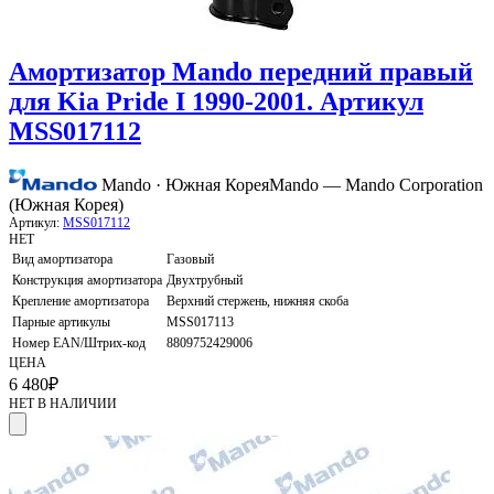
Амортизатор Mando передний правый
для Kia Pride I 1990-2001. Артикул
MSS017112
Mando · Южная Корея
Mando — Mando Corporation
(Южная Корея)
Артикул:
MSS017112
НЕТ
Вид амортизатора
Газовый
Конструкция амортизатора
Двухтрубный
Крепление амортизатора
Верхний стержень, нижняя скоба
Парные артикулы
MSS017113
Номер EAN/Штрих-код
8809752429006
ЦЕНА
6 480
₽
НЕТ В НАЛИЧИИ