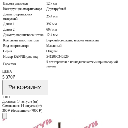
Высота упаковки
12,7 см
Конструкция амортизатора
Двухтрубный
Диаметр крепежных
25,4 мм
отверстий
Длина 1
397 мм
Длина 2
607 мм
Диаметр поршневого штока
12,4 мм
Крепление амортизатора
Верхний стержень, нижнее отверстие
Вид амортизатора
Масляный
Серия
Original
Номер EAN/Штрих-код
5412096340529
5 лет гарантии с принадлежностями при попарной
Гарантия
замене
ЦЕНА
5 370
₽
В КОРЗИНУ
1 ШТ
Доставка:
14 августа (пт)
Самовывоз:
14 августа (пт)
300 ₽
(бесплатно от 7000 ₽)