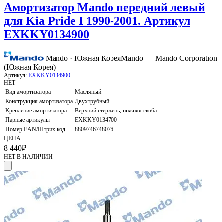
Амортизатор Mando передний левый
для Kia Pride I 1990-2001. Артикул
EXKKY0134900
Mando · Южная Корея
Mando — Mando Corporation
(Южная Корея)
Артикул:
EXKKY0134900
НЕТ
Вид амортизатора
Масляный
Конструкция амортизатора
Двухтрубный
Крепление амортизатора
Верхний стержень, нижняя скоба
Парные артикулы
EXKKY0134700
Номер EAN/Штрих-код
8809746748076
ЦЕНА
8 440
₽
НЕТ В НАЛИЧИИ