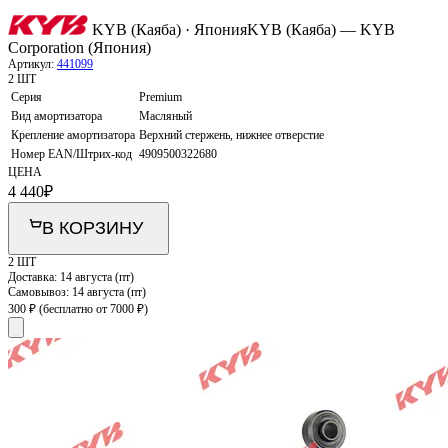
KYB (Каяба) · Япония
KYB (Каяба) — KYB
Corporation (Япония)
Артикул:
441099
2 ШТ
Серия
Premium
Вид амортизатора
Масляный
Крепление амортизатора
Верхний стержень, нижнее отверстие
Номер EAN/Штрих-код
4909500322680
ЦЕНА
4 440
₽
В КОРЗИНУ
2 ШТ
Доставка:
14 августа (пт)
Самовывоз:
14 августа (пт)
300 ₽
(бесплатно от 7000 ₽)