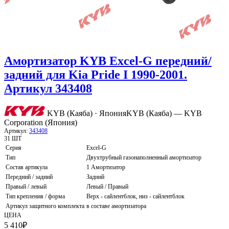
Амортизатор KYB Excel-G передний/
задний для Kia Pride I 1990-2001.
Артикул 343408
KYB (Каяба) · Япония
KYB (Каяба) — KYB
Corporation (Япония)
Артикул:
343408
31 ШТ
Серия
Excel-G
Тип
Двухтрубный газонаполненный амортизатор
Состав артикула
1 Амортизатор
Передний / задний
Задний
Правый / левый
Левый / Правый
Тип крепления / форма
Верх - сайлентблок, низ - сайлентблок
Артикул защитного комплекта
в составе амортизатора
ЦЕНА
5 410
₽