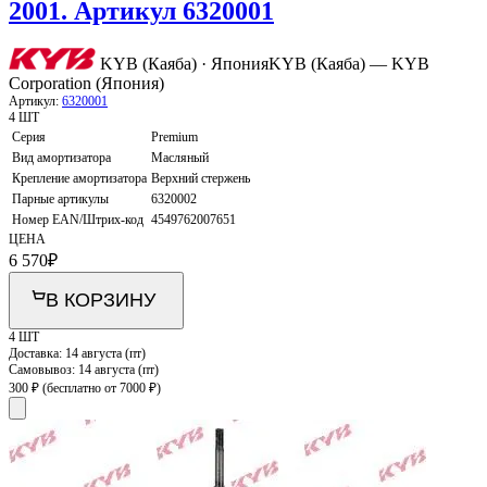
2001. Артикул 6320001
KYB (Каяба) · Япония
KYB (Каяба) — KYB
Corporation (Япония)
Артикул:
6320001
4 ШТ
Серия
Premium
Вид амортизатора
Масляный
Крепление амортизатора
Верхний стержень
Парные артикулы
6320002
Номер EAN/Штрих-код
4549762007651
ЦЕНА
6 570
₽
В КОРЗИНУ
4 ШТ
Доставка:
14 августа (пт)
Самовывоз:
14 августа (пт)
300 ₽
(бесплатно от 7000 ₽)