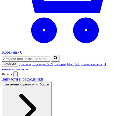
Корзина ·
0
▾
Москва
Доставка
Подбор по VIN
Телеграм
Макс
VK
Способы оплаты
О
компании
Контакты
Каталог
Запчасти и расходники
Багажники, рейлинги, боксы