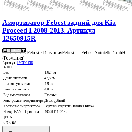
Амортизатор Febest задний для Kia
Proceed I 2008-2013. Артикул
12650915R
Febest · Германия
Febest — Febest Autoteile GmbH
(Германия)
Артикул:
12650915R
36 ШТ
Вес
1,624 кг
Длина упаковки
47,8 см
Ширина упаковки
4,9 см
Высота упаковки
4,9 см
Вид амортизатора
Газовый
Конструкция амортизатора
Двухтрубный
Крепление амортизатора
Верхний стержень, нижняя вилка
Номер EAN/Штрих-код
4056111142142
ЦЕНА
3 930
₽