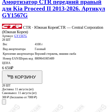
Амортизатор CTR передний правый
для Kia Proceed II 2013-2026. Артикул
GY1567G
CTR · Южная Корея
CTR — Central Corporation
(Южная Корея)
Артикул:
GY1567G
28 ШТ
Вес
4100 г
Вид амортизатора
Газовый
Крепление амортизатора
Верхний стержень, нижняя скоба
Номер EAN/Штрих-код
8809641005489
ЦЕНА
6 650
₽
В КОРЗИНУ
28 ШТ
Доставка:
11 августа (вт)
Самовывоз:
11 августа (вт)
300 ₽
(бесплатно от 7000 ₽)