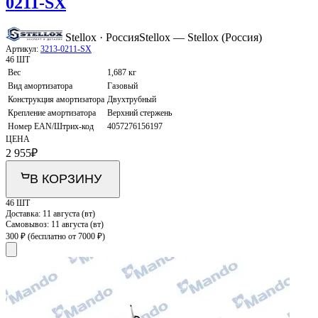
0211-SX
Stellox · Россия
Stellox — Stellox (Россия)
Артикул:
3213-0211-SX
46 ШТ
Вес
1,687 кг
Вид амортизатора
Газовый
Конструкция амортизатора
Двухтрубный
Крепление амортизатора
Верхний стержень
Номер EAN/Штрих-код
4057276156197
ЦЕНА
2 955
₽
В КОРЗИНУ
46 ШТ
Доставка:
11 августа (вт)
Самовывоз:
11 августа (вт)
300 ₽
(бесплатно от 7000 ₽)