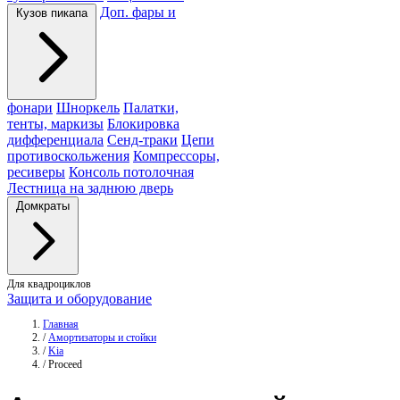
Доп. фары и
Кузов пикапа
фонари
Шноркель
Палатки,
тенты, маркизы
Блокировка
дифференциала
Сенд-траки
Цепи
противоскольжения
Компрессоры,
ресиверы
Консоль потолочная
Лестница на заднюю дверь
Домкраты
Для квадроциклов
Защита и оборудование
Главная
/
Амортизаторы и стойки
/
Kia
/
Proceed