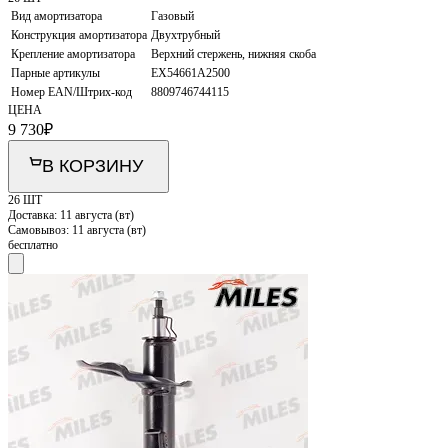
Вид амортизатора
Газовый
Конструкция амортизатора
Двухтрубный
Крепление амортизатора
Верхний стержень, нижняя скоба
Парные артикулы
EX54661A2500
Номер EAN/Штрих-код
8809746744115
ЦЕНА
9 730
₽
В КОРЗИНУ
26 ШТ
Доставка:
11 августа (вт)
Самовывоз:
11 августа (вт)
бесплатно