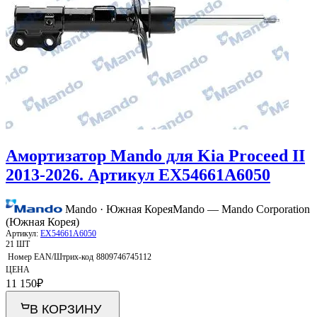
Амортизатор Mando для Kia Proceed II
2013-2026. Артикул EX54661A6050
Mando · Южная Корея
Mando — Mando Corporation
(Южная Корея)
Артикул:
EX54661A6050
21 ШТ
Номер EAN/Штрих-код
8809746745112
ЦЕНА
11 150
₽
В КОРЗИНУ