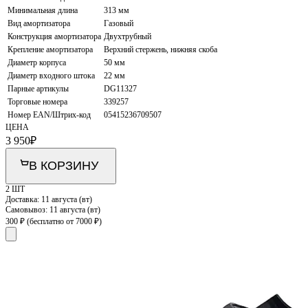
Минимальная длина
313 мм
Вид амортизатора
Газовый
Конструкция амортизатора
Двухтрубный
Крепление амортизатора
Верхний стержень, нижняя скоба
Диаметр корпуса
50 мм
Диаметр входного штока
22 мм
Парные артикулы
DG11327
Торговые номера
339257
Номер EAN/Штрих-код
05415236709507
ЦЕНА
3 950
₽
В КОРЗИНУ
2 ШТ
Доставка:
11 августа (вт)
Самовывоз:
11 августа (вт)
300 ₽
(бесплатно от 7000 ₽)