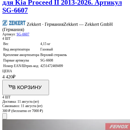
для Kia Proceed II 2013-2026. Артикул
SG-6607
Zekkert · Германия
Zekkert — Zekkert GmbH
(Германия)
Артикул:
SG-6607
4 ШТ
Вес
4,15 кг
Вид амортизатора
Газовый
Крепление амортизатора
Верхний стержень
Парные артикулы
SG-6608
Номер EAN/Штрих-код
4251472469499
ЦЕНА
4 420
₽
В КОРЗИНУ
4 ШТ
Доставка:
11 августа (вт)
Самовывоз:
11 августа (вт)
300 ₽
(бесплатно от 7000 ₽)