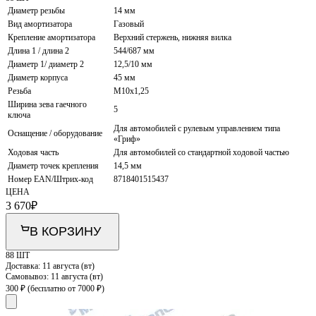
Диаметр резьбы
14 мм
Вид амортизатора
Газовый
Крепление амортизатора
Верхний стержень, нижняя вилка
Длина 1 / длина 2
544/687 мм
Диаметр 1/ диаметр 2
12,5/10 мм
Диаметр корпуса
45 мм
Резьба
M10x1,25
Ширина зева гаечного
5
ключа
Для автомобилей с рулевым управлением типа
Оснащение / оборудование
«Гриф»
Ходовая часть
Для автомобилей со стандартной ходовой частью
Диаметр точек крепления
14,5 мм
Номер EAN/Штрих-код
8718401515437
ЦЕНА
3 670
₽
В КОРЗИНУ
88 ШТ
Доставка:
11 августа (вт)
Самовывоз:
11 августа (вт)
300 ₽
(бесплатно от 7000 ₽)