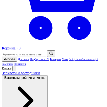
Корзина ·
0
▾
Москва
Доставка
Подбор по VIN
Телеграм
Макс
VK
Способы оплаты
О
компании
Контакты
Каталог
Запчасти и расходники
Багажники, рейлинги, боксы