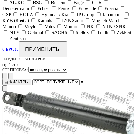
AL-KO
BSG
Bilstein
Boge
CTR
Denckermann
Febest
Fenox
Finwhale
Freccia
GSP
HOLA
Hyundai / Kia
JP Group
Japanparts
KYB (Каяба)
Kamoka
LYNXauto
Magneti Marelli
Mando
Meyle
Miles
Monroe
NK
NTN / SNR
NTY
Optimal
SACHS
Stellox
Trialli
Zekkert
Zentparts
ПРИМЕНИТЬ
СБРОС
НАЙДЕНО:
129 ТОВАРОВ
стр. 1 из 5
СОРТИРОВКА:
▾
ФИЛЬТРЫ
▤