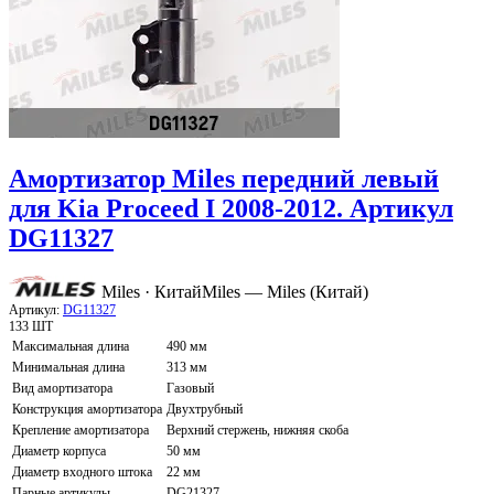
Амортизатор Miles передний левый
для Kia Proceed I 2008-2012. Артикул
DG11327
Miles · Китай
Miles — Miles (Китай)
Артикул:
DG11327
133 ШТ
Максимальная длина
490 мм
Минимальная длина
313 мм
Вид амортизатора
Газовый
Конструкция амортизатора
Двухтрубный
Крепление амортизатора
Верхний стержень, нижняя скоба
Диаметр корпуса
50 мм
Диаметр входного штока
22 мм
Парные артикулы
DG21327