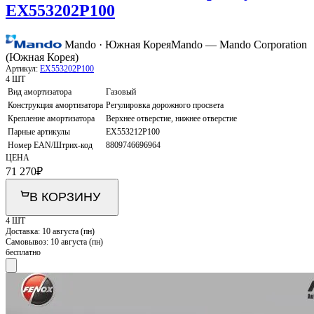
EX553202P100
Mando · Южная Корея
Mando — Mando Corporation
(Южная Корея)
Артикул:
EX553202P100
4 ШТ
Вид амортизатора
Газовый
Конструкция амортизатора
Регулировка дорожного просвета
Крепление амортизатора
Верхнее отверстие, нижнее отверстие
Парные артикулы
EX553212P100
Номер EAN/Штрих-код
8809746696964
ЦЕНА
71 270
₽
В КОРЗИНУ
4 ШТ
Доставка:
10 августа (пн)
Самовывоз:
10 августа (пн)
бесплатно