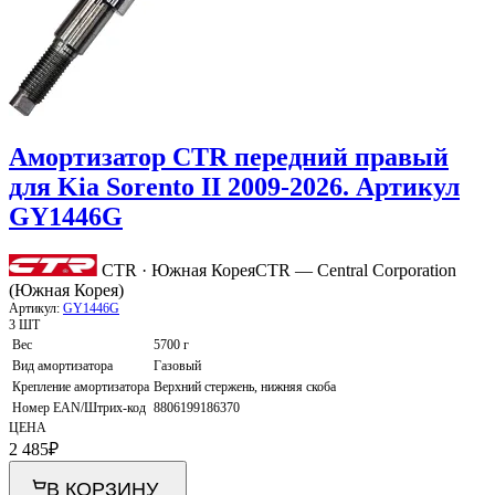
Амортизатор CTR передний правый
для Kia Sorento II 2009-2026. Артикул
GY1446G
CTR · Южная Корея
CTR — Central Corporation
(Южная Корея)
Артикул:
GY1446G
3 ШТ
Вес
5700 г
Вид амортизатора
Газовый
Крепление амортизатора
Верхний стержень, нижняя скоба
Номер EAN/Штрих-код
8806199186370
ЦЕНА
2 485
₽
В КОРЗИНУ