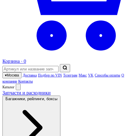
Корзина ·
0
▾
Москва
Доставка
Подбор по VIN
Телеграм
Макс
VK
Способы оплаты
О
компании
Контакты
Каталог
Запчасти и расходники
Багажники, рейлинги, боксы