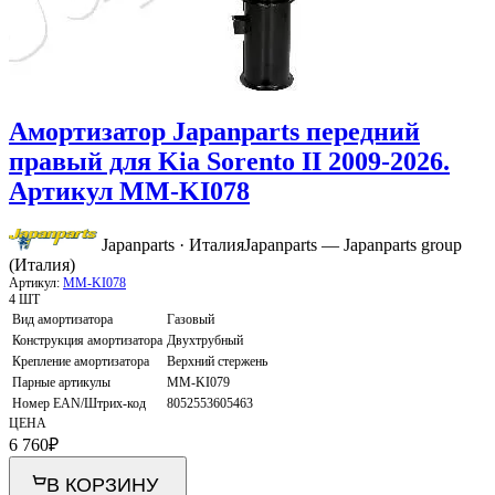
Амортизатор Japanparts передний
правый для Kia Sorento II 2009-2026.
Артикул MM-KI078
Japanparts · Италия
Japanparts — Japanparts group
(Италия)
Артикул:
MM-KI078
4 ШТ
Вид амортизатора
Газовый
Конструкция амортизатора
Двухтрубный
Крепление амортизатора
Верхний стержень
Парные артикулы
MM-KI079
Номер EAN/Штрих-код
8052553605463
ЦЕНА
6 760
₽
В КОРЗИНУ