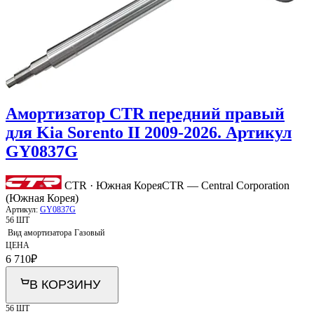
Амортизатор CTR передний правый
для Kia Sorento II 2009-2026. Артикул
GY0837G
CTR · Южная Корея
CTR — Central Corporation
(Южная Корея)
Артикул:
GY0837G
56 ШТ
Вид амортизатора
Газовый
ЦЕНА
6 710
₽
В КОРЗИНУ
56 ШТ