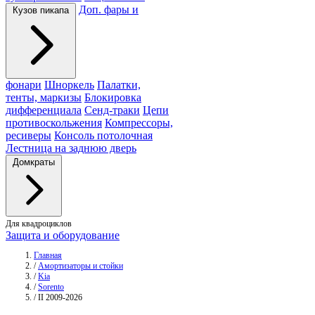
Доп. фары и
Кузов пикапа
фонари
Шноркель
Палатки,
тенты, маркизы
Блокировка
дифференциала
Сенд-траки
Цепи
противоскольжения
Компрессоры,
ресиверы
Консоль потолочная
Лестница на заднюю дверь
Домкраты
Для квадроциклов
Защита и оборудование
Главная
/
Амортизаторы и стойки
/
Kia
/
Sorento
/
II 2009-2026