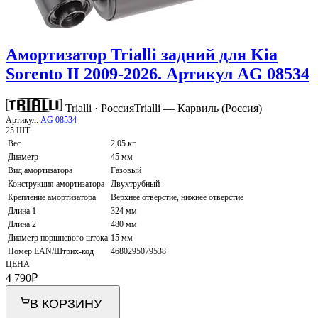
Амортизатор Trialli задний для Kia
Sorento II 2009-2026. Артикул AG 08534
Trialli · Россия
Trialli — Карвиль (Россия)
Артикул:
AG 08534
25 ШТ
Вес
2,05 кг
Диаметр
45 мм
Вид амортизатора
Газовый
Конструкция амортизатора
Двухтрубный
Крепление амортизатора
Верхнее отверстие, нижнее отверстие
Длина 1
324 мм
Длина 2
480 мм
Диаметр поршневого штока
15 мм
Номер EAN/Штрих-код
4680295079538
ЦЕНА
4 790
₽
В КОРЗИНУ