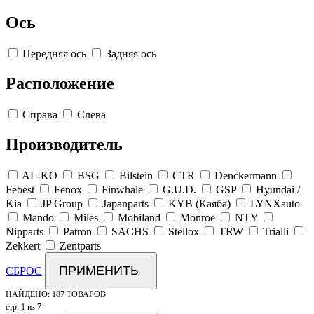
Ось
Передняя ось
Задняя ось
Расположение
Справа
Слева
Производитель
AL-KO
BSG
Bilstein
CTR
Denckermann
Febest
Fenox
Finwhale
G.U.D.
GSP
Hyundai /
Kia
JP Group
Japanparts
KYB (Каяба)
LYNXauto
Mando
Miles
Mobiland
Monroe
NTY
Nipparts
Patron
SACHS
Stellox
TRW
Trialli
Zekkert
Zentparts
ПРИМЕНИТЬ
СБРОС
НАЙДЕНО:
187 ТОВАРОВ
стр. 1 из 7