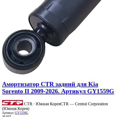
Амортизатор CTR задний для Kia
Sorento II 2009-2026. Артикул GY1559G
CTR · Южная Корея
CTR — Central Corporation
(Южная Корея)
Артикул:
GY1559G
38 ШТ