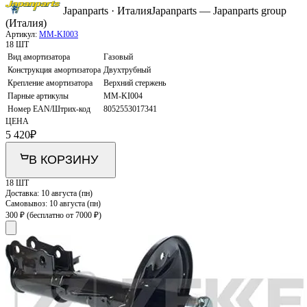
Japanparts · Италия
Japanparts — Japanparts group
(Италия)
Артикул:
MM-KI003
18 ШТ
Вид амортизатора
Газовый
Конструкция амортизатора
Двухтрубный
Крепление амортизатора
Верхний стержень
Парные артикулы
MM-KI004
Номер EAN/Штрих-код
8052553017341
ЦЕНА
5 420
₽
В КОРЗИНУ
18 ШТ
Доставка:
10 августа (пн)
Самовывоз:
10 августа (пн)
300 ₽
(бесплатно от 7000 ₽)