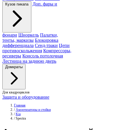
Доп. фары и
Кузов пикапа
фонари
Шноркель
Палатки,
тенты, маркизы
Блокировка
дифференциала
Сенд-траки
Цепи
противоскольжения
Компрессоры,
ресиверы
Консоль потолочная
Лестница на заднюю дверь
Домкраты
Для квадроциклов
Защита и оборудование
Главная
/
Амортизаторы и стойки
/
Kia
/
Spectra