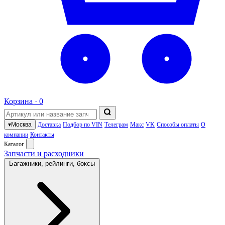
Корзина ·
0
▾
Москва
Доставка
Подбор по VIN
Телеграм
Макс
VK
Способы оплаты
О
компании
Контакты
Каталог
Запчасти и расходники
Багажники, рейлинги, боксы