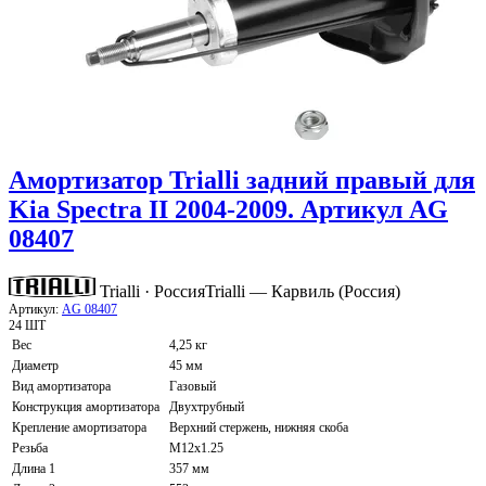
Амортизатор Trialli задний правый для
Kia Spectra II 2004-2009. Артикул AG
08407
Trialli · Россия
Trialli — Карвиль (Россия)
Артикул:
AG 08407
24 ШТ
Вес
4,25 кг
Диаметр
45 мм
Вид амортизатора
Газовый
Конструкция амортизатора
Двухтрубный
Крепление амортизатора
Верхний стержень, нижняя скоба
Резьба
M12x1.25
Длина 1
357 мм