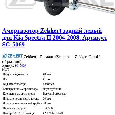
Амортизатор Zekkert задний левый
для Kia Spectra II 2004-2008. Артикул
SG-5069
Zekkert · Германия
Zekkert — Zekkert GmbH
(Германия)
Артикул:
SG-5069
9 ШТ
Наружный диаметр
48 мм
Вес
4,1 кг
Вид амортизатора
Газовый
Конструкция амортизатора
Двухтрубный
Крепление амортизатора
Верхний стержень
Диаметр поршневого штока
20 мм
Диаметр вертикальной трубки
48 мм
Парные артикулы
SG-5068
Номер EAN/Штрих-код
4250976728620