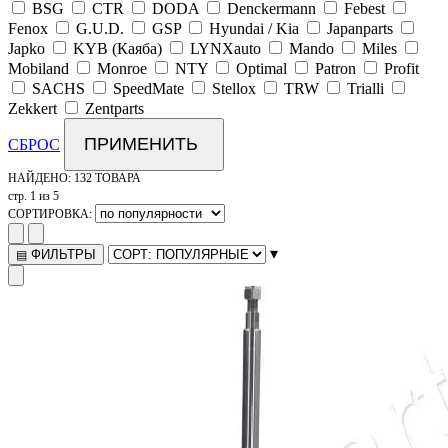
BSG
CTR
DODA
Denckermann
Febest
Fenox
G.U.D.
GSP
Hyundai / Kia
Japanparts
Japko
KYB (Каяба)
LYNXauto
Mando
Miles
Mobiland
Monroe
NTY
Optimal
Patron
Profit
SACHS
SpeedMate
Stellox
TRW
Trialli
Zekkert
Zentparts
ПРИМЕНИТЬ
СБРОС
НАЙДЕНО:
132 ТОВАРА
стр. 1 из 5
СОРТИРОВКА:
▾
ФИЛЬТРЫ
▤