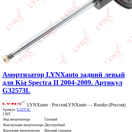
Амортизатор LYNXauto задний левый
для Kia Spectra II 2004-2009. Артикул
G32573L
LYNXauto · Россия
LYNXauto — Rossko (Россия)
Артикул:
G32573L
2 ШТ
Вид амортизатора
Газовый
Конструкция амортизатора
Двухтрубный
Крепление амортизатора
Верхний стержень