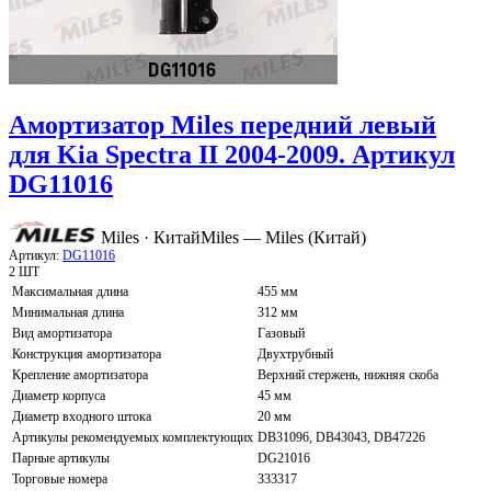
Амортизатор Miles передний левый
для Kia Spectra II 2004-2009. Артикул
DG11016
Miles · Китай
Miles — Miles (Китай)
Артикул:
DG11016
2 ШТ
Максимальная длина
455 мм
Минимальная длина
312 мм
Вид амортизатора
Газовый
Конструкция амортизатора
Двухтрубный
Крепление амортизатора
Верхний стержень, нижняя скоба
Диаметр корпуса
45 мм
Диаметр входного штока
20 мм
Артикулы рекомендуемых комплектующих
DB31096, DB43043, DB47226
Парные артикулы
DG21016
Торговые номера
333317