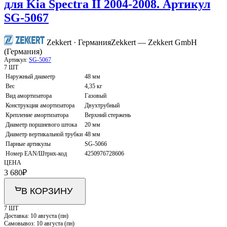
для Kia Spectra II 2004-2008. Артикул
SG-5067
Zekkert · Германия
Zekkert — Zekkert GmbH
(Германия)
Артикул:
SG-5067
7 ШТ
Наружный диаметр
48 мм
Вес
4,35 кг
Вид амортизатора
Газовый
Конструкция амортизатора
Двухтрубный
Крепление амортизатора
Верхний стержень
Диаметр поршневого штока
20 мм
Диаметр вертикальной трубки
48 мм
Парные артикулы
SG-5066
Номер EAN/Штрих-код
4250976728606
ЦЕНА
3 680
₽
В КОРЗИНУ
7 ШТ
Доставка:
10 августа (пн)
Самовывоз:
10 августа (пн)