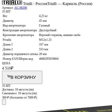
Trialli · Россия
Trialli — Карвиль (Россия)
Артикул:
AG 08206
35 ШТ
Вес
4,25 кг
Диаметр
45 мм
Вид амортизатора
Газовый
Конструкция амортизатора
Двухтрубный
Крепление амортизатора
Верхний стержень, нижняя скоба
Резьба
M12x1.25
Длина 1
357 мм
Длина 2
553 мм
Диаметр поршневого штока
20 мм
Номер EAN/Штрих-код
4680295019664
ЦЕНА
4 510
₽
В КОРЗИНУ
35 ШТ
Доставка:
10 августа (пн)
Самовывоз:
10 августа (пн)
300 ₽
(бесплатно от 7000 ₽)