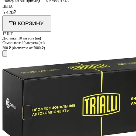
Номер EAN/Штрих-код
8052553017372
ЦЕНА
5 420
₽
В КОРЗИНУ
17 ШТ
Доставка:
10 августа (пн)
Самовывоз:
10 августа (пн)
300 ₽
(бесплатно от 7000 ₽)