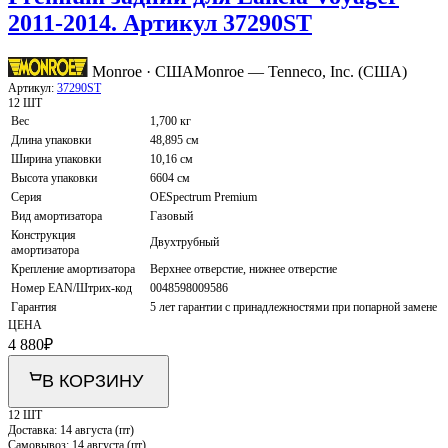
2011-2014. Артикул 37290ST
Monroe · США
Monroe — Tenneco, Inc. (США)
Артикул:
37290ST
12 ШТ
Вес
1,700 кг
Длина упаковки
48,895 см
Ширина упаковки
10,16 см
Высота упаковки
6604 см
Серия
OESpectrum Premium
Вид амортизатора
Газовый
Конструкция
Двухтрубный
амортизатора
Крепление амортизатора
Верхнее отверстие, нижнее отверстие
Номер EAN/Штрих-код
0048598009586
Гарантия
5 лет гарантии с принадлежностями при попарной замене
ЦЕНА
4 880
₽
В КОРЗИНУ
12 ШТ
Доставка:
14 августа (пт)
Самовывоз:
14 августа (пт)