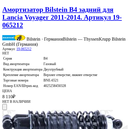
Амортизатор Bilstein B4 задний для
Lancia Voyager 2011-2014. Артикул 19-
065212
Bilstein · Германия
Bilstein — ThyssenKrupp Bilstein
GmbH (Германия)
Артикул:
19-065212
НЕТ
Серия
B4
Вид амортизатора
Газовый
Конструкция амортизатора
Двухтрубный
Крепление амортизатора
Верхнее отверстие, нижнее отверстие
Торговые номера
BNE-6521
Номер EAN/Штрих-код
4025258450328
ЦЕНА
8 110
₽
НЕТ В НАЛИЧИИ