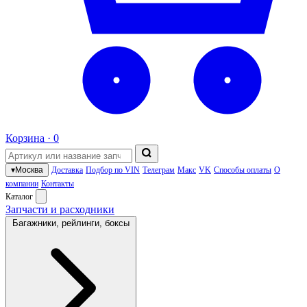
Корзина ·
0
▾
Москва
Доставка
Подбор по VIN
Телеграм
Макс
VK
Способы оплаты
О
компании
Контакты
Каталог
Запчасти и расходники
Багажники, рейлинги, боксы