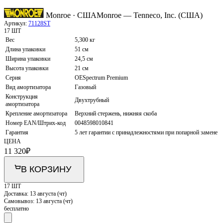
Monroe · США
Monroe — Tenneco, Inc. (США)
Артикул:
71128ST
17 ШТ
Вес
5,300 кг
Длина упаковки
51 см
Ширина упаковки
24,5 см
Высота упаковки
21 см
Серия
OESpectrum Premium
Вид амортизатора
Газовый
Конструкция
Двухтрубный
амортизатора
Крепление амортизатора
Верхний стержень, нижняя скоба
Номер EAN/Штрих-код
0048598010841
Гарантия
5 лет гарантии с принадлежностями при попарной замене
ЦЕНА
11 320
₽
В КОРЗИНУ
17 ШТ
Доставка:
13 августа (чт)
Самовывоз:
13 августа (чт)
бесплатно