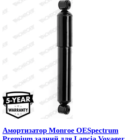
Амортизатор Monroe OESpectrum
Premium задний для Lancia Voyager