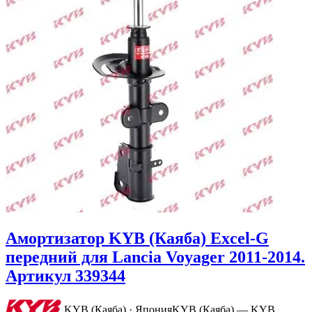
Амортизатор KYB (Каяба) Excel-G
передний для Lancia Voyager 2011-2014.
Артикул 339344
KYB (Каяба) · Япония
KYB (Каяба) — KYB