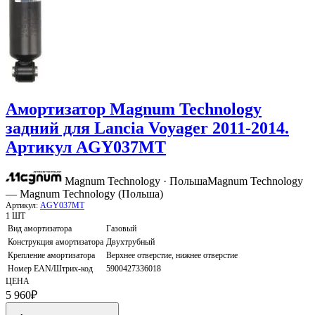
Амортизатор Magnum Technology
задний для Lancia Voyager 2011-2014.
Артикул AGY037MT
Magnum Technology · Польша
Magnum Technology
— Magnum Technology (Польша)
Артикул:
AGY037MT
1 ШТ
Вид амортизатора
Газовый
Конструкция амортизатора
Двухтрубный
Крепление амортизатора
Верхнее отверстие, нижнее отверстие
Номер EAN/Штрих-код
5900427336018
ЦЕНА
5 960
₽