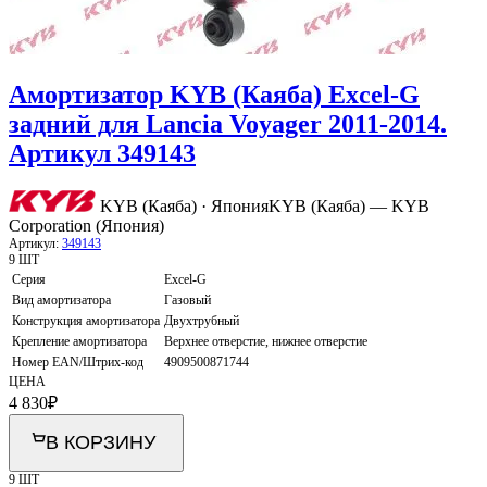
Амортизатор KYB (Каяба) Excel-G
задний для Lancia Voyager 2011-2014.
Артикул 349143
KYB (Каяба) · Япония
KYB (Каяба) — KYB
Corporation (Япония)
Артикул:
349143
9 ШТ
Серия
Excel-G
Вид амортизатора
Газовый
Конструкция амортизатора
Двухтрубный
Крепление амортизатора
Верхнее отверстие, нижнее отверстие
Номер EAN/Штрих-код
4909500871744
ЦЕНА
4 830
₽
В КОРЗИНУ
9 ШТ