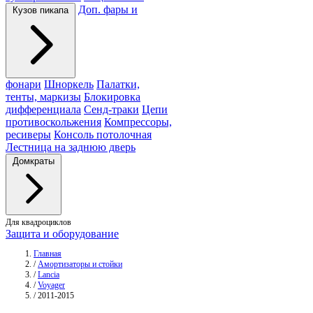
Доп. фары и
Кузов пикапа
фонари
Шноркель
Палатки,
тенты, маркизы
Блокировка
дифференциала
Сенд-траки
Цепи
противоскольжения
Компрессоры,
ресиверы
Консоль потолочная
Лестница на заднюю дверь
Домкраты
Для квадроциклов
Защита и оборудование
Главная
/
Амортизаторы и стойки
/
Lancia
/
Voyager
/
2011-2015