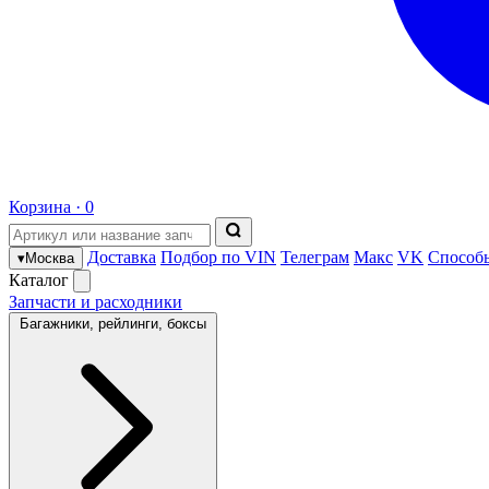
Корзина ·
0
Доставка
Подбор по VIN
Телеграм
Макс
VK
Способ
▾
Москва
Каталог
Запчасти и расходники
Багажники, рейлинги, боксы