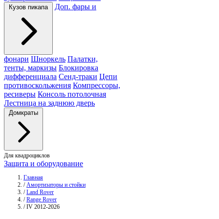
Доп. фары и
Кузов пикапа
фонари
Шноркель
Палатки,
тенты, маркизы
Блокировка
дифференциала
Сенд-траки
Цепи
противоскольжения
Компрессоры,
ресиверы
Консоль потолочная
Лестница на заднюю дверь
Домкраты
Для квадроциклов
Защита и оборудование
Главная
/
Амортизаторы и стойки
/
Land Rover
/
Range Rover
/
IV 2012-2026