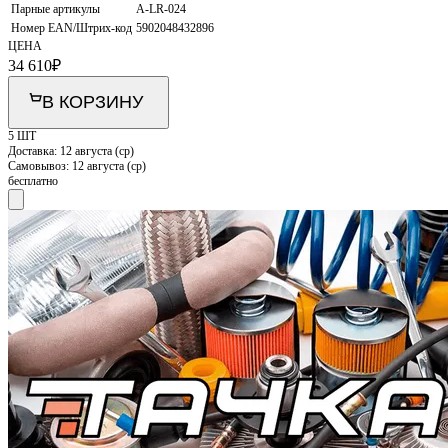
Парные артикулы
A-LR-024
Номер EAN/Штрих-код
5902048432896
ЦЕНА
34 610
₽
В КОРЗИНУ
5 ШТ
Доставка:
12 августа (ср)
Самовывоз:
12 августа (ср)
бесплатно