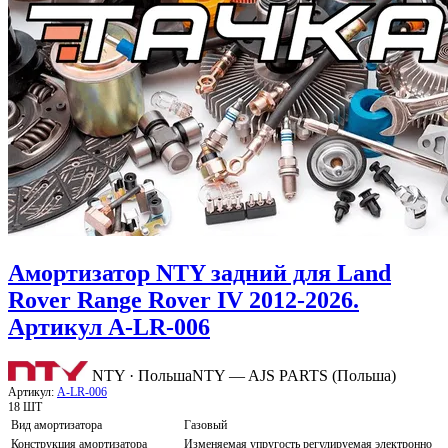
Амортизатор NTY задний для Land
Rover Range Rover IV 2012-2026.
Артикул A-LR-006
NTY · Польша
NTY — AJS PARTS (Польша)
Артикул:
A-LR-006
18 ШТ
Вид амортизатора
Газовый
Конструкция амортизатора
Изменяемая упругость регулируемая электронно