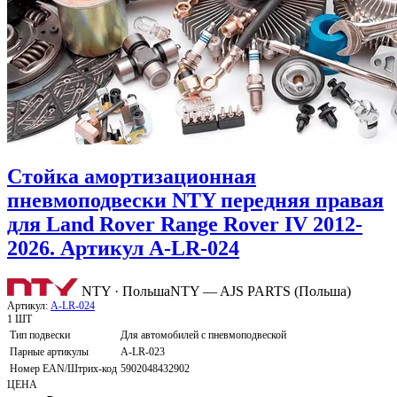
Стойка амортизационная
пневмоподвески NTY передняя правая
для Land Rover Range Rover IV 2012-
2026. Артикул A-LR-024
NTY · Польша
NTY — AJS PARTS (Польша)
Артикул:
A-LR-024
1 ШТ
Тип подвески
Для автомобилей с пневмоподвеской
Парные артикулы
A-LR-023
Номер EAN/Штрих-код
5902048432902
ЦЕНА