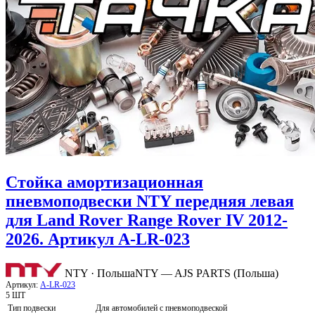
Стойка амортизационная
пневмоподвески NTY передняя левая
для Land Rover Range Rover IV 2012-
2026. Артикул A-LR-023
NTY · Польша
NTY — AJS PARTS (Польша)
Артикул:
A-LR-023
5 ШТ
Тип подвески
Для автомобилей с пневмоподвеской