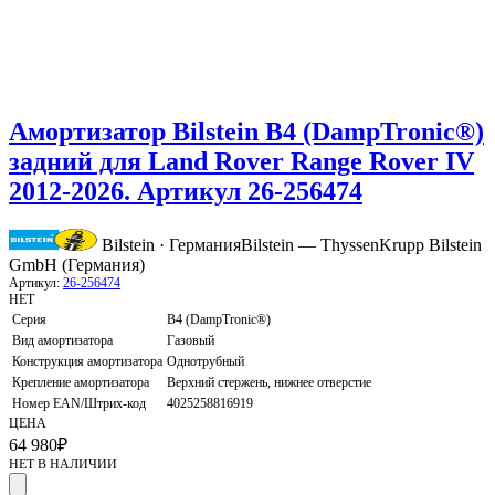
Амортизатор Bilstein B4 (DampTronic®)
задний для Land Rover Range Rover IV
2012-2026. Артикул 26-256474
Bilstein · Германия
Bilstein — ThyssenKrupp Bilstein
GmbH (Германия)
Артикул:
26-256474
НЕТ
Серия
B4 (DampTronic®)
Вид амортизатора
Газовый
Конструкция амортизатора
Однотрубный
Крепление амортизатора
Верхний стержень, нижнее отверстие
Номер EAN/Штрих-код
4025258816919
ЦЕНА
64 980
₽
НЕТ В НАЛИЧИИ