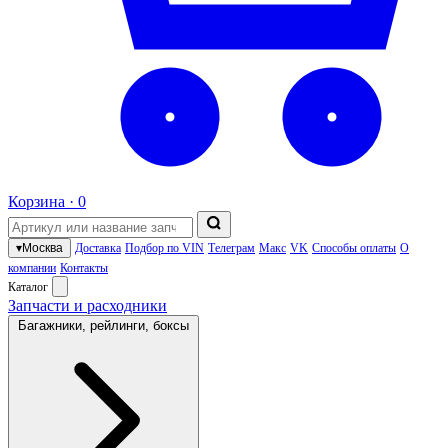
Корзина ·
0
▾
Москва
Доставка
Подбор по VIN
Телеграм
Макс
VK
Способы оплаты
О
компании
Контакты
Каталог
Запчасти и расходники
Багажники, рейлинги, боксы