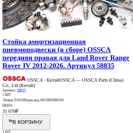
Стойка амортизационная
пневмоподвески (в сборе) OSSCA
передняя правая для Land Rover Range
Rover IV 2012-2026. Артикул 58835
OSSCA · Китай
OSSCA — OSSCA Parts (China)
Co., Ltd (Китай)
Артикул:
58835
1 ШТ
Номер EAN/Штрих-код
6915093588356
ЦЕНА
31 670
₽
В КОРЗИНУ
1 ШТ