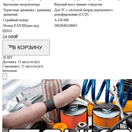
Крепление амортизатора
Верхний мост, нижнее отверстие
Тормозная динамика / динамика
Для ТС с системой непрер.переменного
движения
демпфирования (CCD)
Серийный номер
A-LR-006
Номер EAN/Штрих-код
5902048328663
ЦЕНА
24 680
₽
В КОРЗИНУ
18 ШТ
Доставка:
11 августа (вт)
Самовывоз:
11 августа (вт)
бесплатно