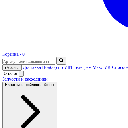
Корзина ·
0
Доставка
Подбор по VIN
Телеграм
Макс
VK
Способ
▾
Москва
Каталог
Запчасти и расходники
Багажники, рейлинги, боксы