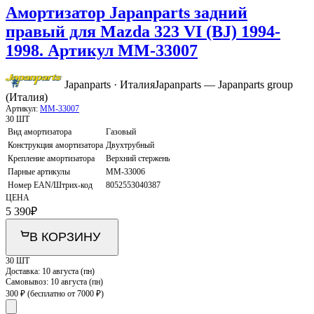
Амортизатор Japanparts задний
правый для Mazda 323 VI (BJ) 1994-
1998. Артикул MM-33007
Japanparts · Италия
Japanparts — Japanparts group
(Италия)
Артикул:
MM-33007
30 ШТ
Вид амортизатора
Газовый
Конструкция амортизатора
Двухтрубный
Крепление амортизатора
Верхний стержень
Парные артикулы
MM-33006
Номер EAN/Штрих-код
8052553040387
ЦЕНА
5 390
₽
В КОРЗИНУ
30 ШТ
Доставка:
10 августа (пн)
Самовывоз:
10 августа (пн)
300 ₽
(бесплатно от 7000 ₽)