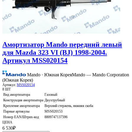
Амортизатор Mando передний левый
для Mazda 323 VI (BJ) 1998-2004.
Артикул MSS020154
Mando · Южная Корея
Mando — Mando Corporation
(Южная Корея)
Артикул:
MSS020154
8 ШТ
Вид амортизатора
Газовый
Конструкция амортизатора
Двухтрубный
Крепление амортизатора
Верхний стержень, нижняя скоба
Парные артикулы
MSS020153
Номер EAN/Штрих-код
8809747137596
ЦЕНА
6 530
₽