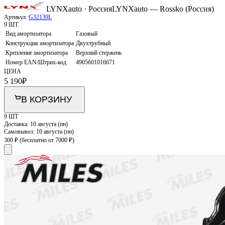
LYNXauto · Россия
LYNXauto — Rossko (Россия)
Артикул:
G32139L
9 ШТ
Вид амортизатора
Газовый
Конструкция амортизатора
Двухтрубный
Крепление амортизатора
Верхний стержень
Номер EAN/Штрих-код
4905601016671
ЦЕНА
5 190
₽
В КОРЗИНУ
9 ШТ
Доставка:
10 августа (пн)
Самовывоз:
10 августа (пн)
300 ₽
(бесплатно от 7000 ₽)