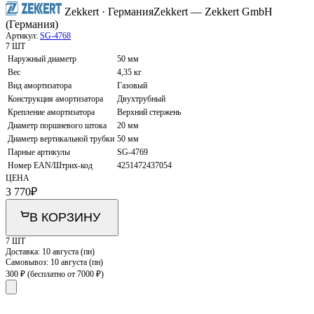
Zekkert · Германия
Zekkert — Zekkert GmbH
(Германия)
Артикул:
SG-4768
7 ШТ
Наружный диаметр
50 мм
Вес
4,35 кг
Вид амортизатора
Газовый
Конструкция амортизатора
Двухтрубный
Крепление амортизатора
Верхний стержень
Диаметр поршневого штока
20 мм
Диаметр вертикальной трубки
50 мм
Парные артикулы
SG-4769
Номер EAN/Штрих-код
4251472437054
ЦЕНА
3 770
₽
В КОРЗИНУ
7 ШТ
Доставка:
10 августа (пн)
Самовывоз:
10 августа (пн)
300 ₽
(бесплатно от 7000 ₽)