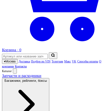
Корзина ·
0
▾
Москва
Доставка
Подбор по VIN
Телеграм
Макс
VK
Способы оплаты
О
компании
Контакты
Каталог
Запчасти и расходники
Багажники, рейлинги, боксы