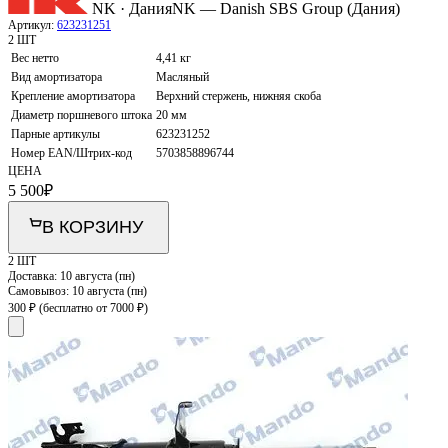
NK · Дания
NK — Danish SBS Group (Дания)
Артикул:
623231251
2 ШТ
Вес нетто
4,41 кг
Вид амортизатора
Масляный
Крепление амортизатора
Верхний стержень, нижняя скоба
Диаметр поршневого штока
20 мм
Парные артикулы
623231252
Номер EAN/Штрих-код
5703858896744
ЦЕНА
5 500
₽
В КОРЗИНУ
2 ШТ
Доставка:
10 августа (пн)
Самовывоз:
10 августа (пн)
300 ₽
(бесплатно от 7000 ₽)