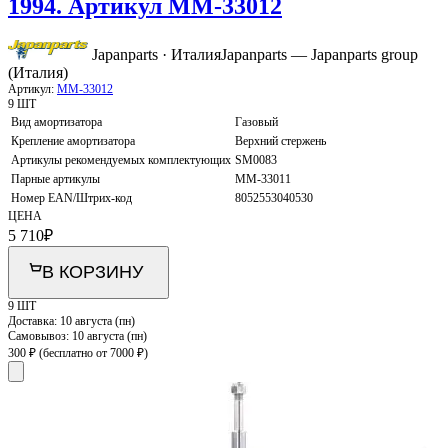
1994. Артикул MM-33012
Japanparts · Италия
Japanparts — Japanparts group
(Италия)
Артикул:
MM-33012
9 ШТ
Вид амортизатора
Газовый
Крепление амортизатора
Верхний стержень
Артикулы рекомендуемых комплектующих
SM0083
Парные артикулы
MM-33011
Номер EAN/Штрих-код
8052553040530
ЦЕНА
5 710
₽
В КОРЗИНУ
9 ШТ
Доставка:
10 августа (пн)
Самовывоз:
10 августа (пн)
300 ₽
(бесплатно от 7000 ₽)