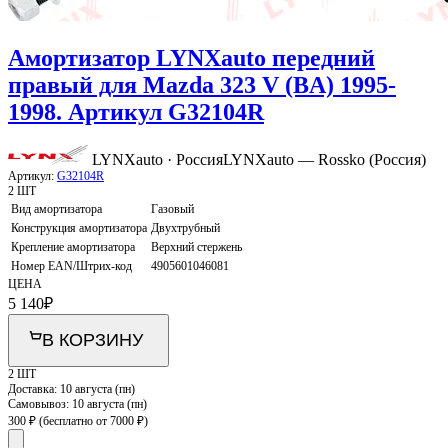
Амортизатор LYNXauto передний
правый для Mazda 323 V (BA) 1995-
1998. Артикул G32104R
LYNXauto · Россия
LYNXauto — Rossko (Россия)
Артикул:
G32104R
2 ШТ
Вид амортизатора
Газовый
Конструкция амортизатора
Двухтрубный
Крепление амортизатора
Верхний стержень
Номер EAN/Штрих-код
4905601046081
ЦЕНА
5 140
₽
В КОРЗИНУ
2 ШТ
Доставка:
10 августа (пн)
Самовывоз:
10 августа (пн)
300 ₽
(бесплатно от 7000 ₽)