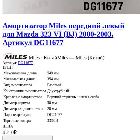
Амортизатор Miles передний левый
для Mazda 323 VI (BJ) 2000-2003.
Артикул DG11677
Miles · Китай
Miles — Miles (Китай)
Артикул:
DG11677
13 ШТ
Максимальная длина
549 мм
Минимальная длина
354 мм
Вид амортизатора
Газовый
Конструкция амортизатора
Двухтрубный
Крепление амортизатора
Верхний стержень, нижняя скоба
Диаметр корпуса
50 мм
Диаметр входного штока
20 мм
Парные артикулы
DG21677
Торговые номера
333351
ЦЕНА
4 210
₽