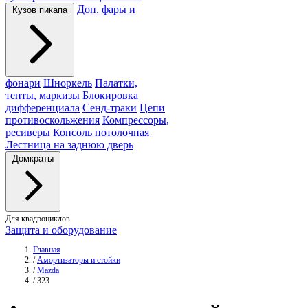
Доп. фары и
Кузов пикапа
фонари
Шноркель
Палатки,
тенты, маркизы
Блокировка
дифференциала
Сенд-траки
Цепи
противоскольжения
Компрессоры,
ресиверы
Консоль потолочная
Лестница на заднюю дверь
Домкраты
Для квадроциклов
Защита и оборудование
Главная
/
Амортизаторы и стойки
/
Mazda
/
323