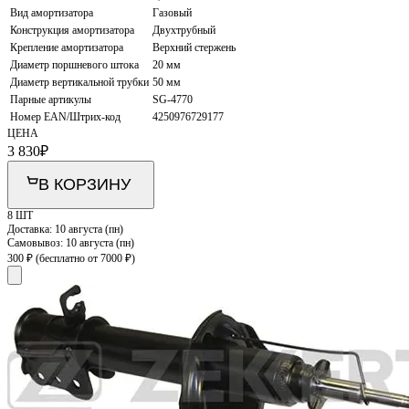
Вид амортизатора
Газовый
Конструкция амортизатора
Двухтрубный
Крепление амортизатора
Верхний стержень
Диаметр поршневого штока
20 мм
Диаметр вертикальной трубки
50 мм
Парные артикулы
SG-4770
Номер EAN/Штрих-код
4250976729177
ЦЕНА
3 830
₽
В КОРЗИНУ
8 ШТ
Доставка:
10 августа (пн)
Самовывоз:
10 августа (пн)
300 ₽
(бесплатно от 7000 ₽)