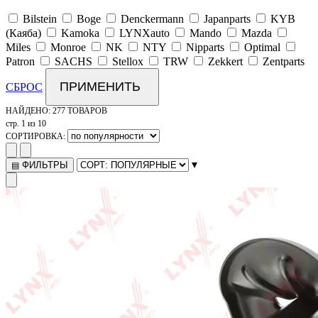
Bilstein
Boge
Denckermann
Japanparts
KYB
(Каяба)
Kamoka
LYNXauto
Mando
Mazda
Miles
Monroe
NK
NTY
Nipparts
Optimal
Patron
SACHS
Stellox
TRW
Zekkert
Zentparts
ПРИМЕНИТЬ
СБРОС
НАЙДЕНО:
277 ТОВАРОВ
стр. 1 из 10
СОРТИРОВКА:
▾
ФИЛЬТРЫ
▤