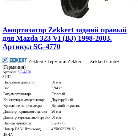
Амортизатор Zekkert задний правый
для Mazda 323 VI (BJ) 1998-2003.
Артикул SG-4770
Zekkert · Германия
Zekkert — Zekkert GmbH
(Германия)
Артикул:
SG-4770
8 ШТ
Наружный диаметр
50 мм
Вес
3,94 кг
Вид амортизатора
Газовый
Конструкция амортизатора
Двухтрубный
Крепление амортизатора
Верхний стержень
Диаметр поршневого штока
20 мм
Диаметр вертикальной трубки
50 мм
Парные артикулы
SG-4771
Номер EAN/Штрих-код
4250976729160
ЦЕНА