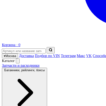
Корзина ·
0
Доставка
Подбор по VIN
Телеграм
Макс
VK
Способ
▾
Москва
Каталог
Запчасти и расходники
Багажники, рейлинги, боксы