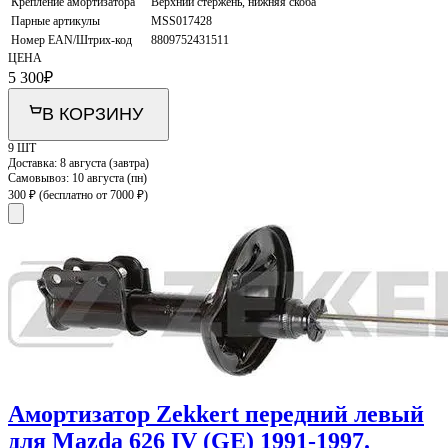
Крепление амортизатора
Верхний стержень, нижняя скоба
Парные артикулы
MSS017428
Номер EAN/Штрих-код
8809752431511
ЦЕНА
5 300
₽
В КОРЗИНУ
9 ШТ
Доставка:
8 августа (завтра)
Самовывоз:
10 августа (пн)
300 ₽
(бесплатно от 7000 ₽)
Амортизатор Zekkert передний левый
для Mazda 626 IV (GE) 1991-1997.