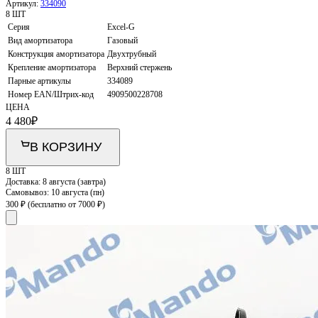
Артикул:
334090
8 ШТ
Серия
Excel-G
Вид амортизатора
Газовый
Конструкция амортизатора
Двухтрубный
Крепление амортизатора
Верхний стержень
Парные артикулы
334089
Номер EAN/Штрих-код
4909500228708
ЦЕНА
4 480
₽
В КОРЗИНУ
8 ШТ
Доставка:
8 августа (завтра)
Самовывоз:
10 августа (пн)
300 ₽
(бесплатно от 7000 ₽)