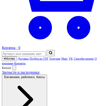
Корзина ·
0
▾
Москва
Доставка
Подбор по VIN
Телеграм
Макс
VK
Способы оплаты
О
компании
Контакты
Каталог
Запчасти и расходники
Багажники, рейлинги, боксы