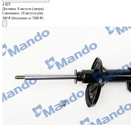
4 ШТ
Доставка:
8 августа (завтра)
Самовывоз:
10 августа (пн)
300 ₽
(бесплатно от 7000 ₽)