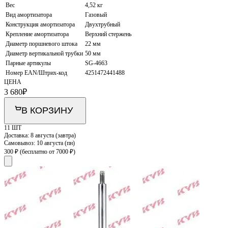
Вес
4,52 кг
Вид амортизатора
Газовый
Конструкция амортизатора
Двухтрубный
Крепление амортизатора
Верхний стержень
Диаметр поршневого штока
22 мм
Диаметр вертикальной трубки
50 мм
Парные артикулы
SG-4663
Номер EAN/Штрих-код
4251472441488
ЦЕНА
3 680
₽
В КОРЗИНУ
11 ШТ
Доставка:
8 августа (завтра)
Самовывоз:
10 августа (пн)
300 ₽
(бесплатно от 7000 ₽)