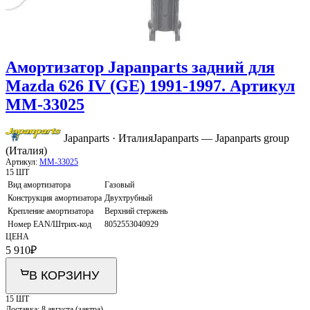
Амортизатор Japanparts задний для
Mazda 626 IV (GE) 1991-1997. Артикул
MM-33025
Japanparts · Италия
Japanparts — Japanparts group
(Италия)
Артикул:
MM-33025
15 ШТ
Вид амортизатора
Газовый
Конструкция амортизатора
Двухтрубный
Крепление амортизатора
Верхний стержень
Номер EAN/Штрих-код
8052553040929
ЦЕНА
5 910
₽
В КОРЗИНУ
15 ШТ
Доставка:
8 августа (завтра)