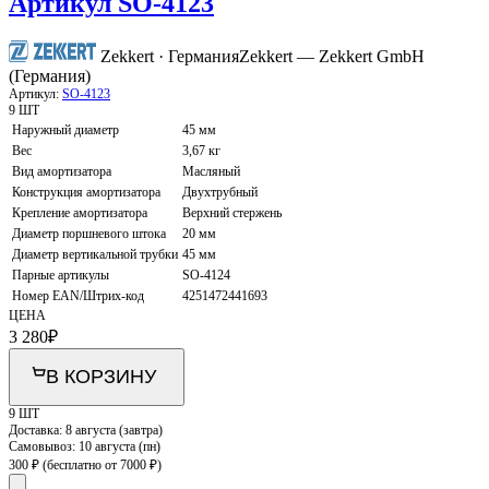
Артикул SO-4123
Zekkert · Германия
Zekkert — Zekkert GmbH
(Германия)
Артикул:
SO-4123
9 ШТ
Наружный диаметр
45 мм
Вес
3,67 кг
Вид амортизатора
Масляный
Конструкция амортизатора
Двухтрубный
Крепление амортизатора
Верхний стержень
Диаметр поршневого штока
20 мм
Диаметр вертикальной трубки
45 мм
Парные артикулы
SO-4124
Номер EAN/Штрих-код
4251472441693
ЦЕНА
3 280
₽
В КОРЗИНУ
9 ШТ
Доставка:
8 августа (завтра)
Самовывоз:
10 августа (пн)
300 ₽
(бесплатно от 7000 ₽)