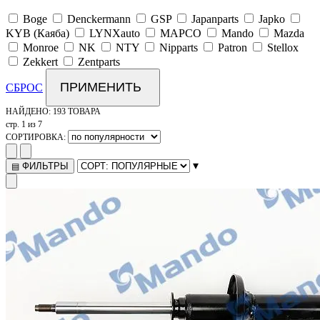
Boge
Denckermann
GSP
Japanparts
Japko
KYB (Каяба)
LYNXauto
MAPCO
Mando
Mazda
Monroe
NK
NTY
Nipparts
Patron
Stellox
Zekkert
Zentparts
ПРИМЕНИТЬ
СБРОС
НАЙДЕНО:
193 ТОВАРА
стр. 1 из 7
СОРТИРОВКА:
▾
ФИЛЬТРЫ
▤