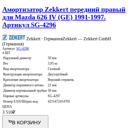
Амортизатор Zekkert передний правый
для Mazda 626 IV (GE) 1991-1997.
Артикул SG-4296
Zekkert · Германия
Zekkert — Zekkert GmbH
(Германия)
Артикул:
SG-4296
4 ШТ
Наружный диаметр
50 мм
Вес
3,95 кг
Вид амортизатора
Газовый
Конструкция амортизатора
Двухтрубный
Крепление амортизатора
Верхний стержень
Диаметр поршневого штока
22 мм
Диаметр вертикальной трубки
50 мм
Парные артикулы
SG-4297
Номер EAN/Штрих-код
4251472414765
ЦЕНА
3 510
₽
В КОРЗИНУ