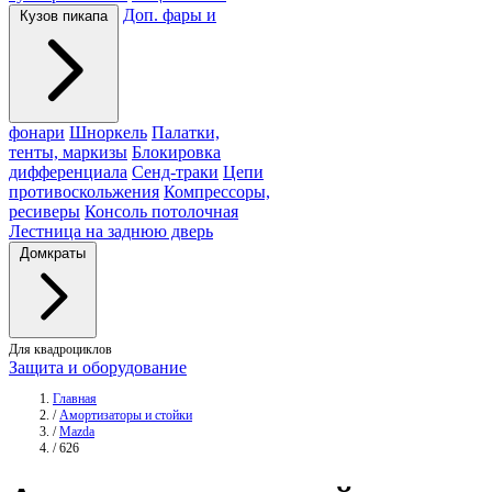
Доп. фары и
Кузов пикапа
фонари
Шноркель
Палатки,
тенты, маркизы
Блокировка
дифференциала
Сенд-траки
Цепи
противоскольжения
Компрессоры,
ресиверы
Консоль потолочная
Лестница на заднюю дверь
Домкраты
Для квадроциклов
Защита и оборудование
Главная
/
Амортизаторы и стойки
/
Mazda
/
626