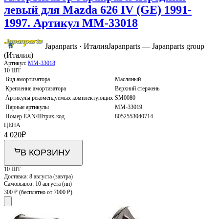
левый для Mazda 626 IV (GE) 1991-
1997. Артикул MM-33018
Japanparts · Италия
Japanparts — Japanparts group
(Италия)
Артикул:
MM-33018
10 ШТ
Вид амортизатора
Масляный
Крепление амортизатора
Верхний стержень
Артикулы рекомендуемых комплектующих
SM0080
Парные артикулы
MM-33019
Номер EAN/Штрих-код
8052553040714
ЦЕНА
4 020
₽
В КОРЗИНУ
10 ШТ
Доставка:
8 августа (завтра)
Самовывоз:
10 августа (пн)
300 ₽
(бесплатно от 7000 ₽)