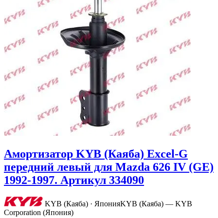
Амортизатор KYB (Каяба) Excel-G
передний левый для Mazda 626 IV (GE)
1992-1997. Артикул 334090
KYB (Каяба) · Япония
KYB (Каяба) — KYB
Corporation (Япония)