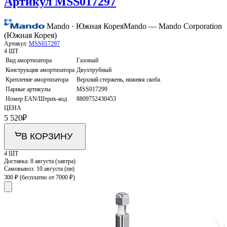
Артикул MSS017297
Mando · Южная Корея
Mando — Mando Corporation
(Южная Корея)
Артикул:
MSS017297
4 ШТ
Вид амортизатора
Газовый
Конструкция амортизатора
Двухтрубный
Крепление амортизатора
Верхний стержень, нижняя скоба
Парные артикулы
MSS017299
Номер EAN/Штрих-код
8809752430453
ЦЕНА
5 520
₽
В КОРЗИНУ
4 ШТ
Доставка:
8 августа (завтра)
Самовывоз:
10 августа (пн)
300 ₽
(бесплатно от 7000 ₽)