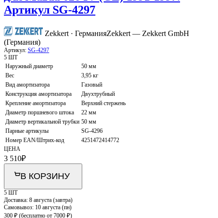
Артикул SG-4297
Zekkert · Германия
Zekkert — Zekkert GmbH
(Германия)
Артикул:
SG-4297
5 ШТ
Наружный диаметр
50 мм
Вес
3,95 кг
Вид амортизатора
Газовый
Конструкция амортизатора
Двухтрубный
Крепление амортизатора
Верхний стержень
Диаметр поршневого штока
22 мм
Диаметр вертикальной трубки
50 мм
Парные артикулы
SG-4296
Номер EAN/Штрих-код
4251472414772
ЦЕНА
3 510
₽
В КОРЗИНУ
5 ШТ
Доставка:
8 августа (завтра)
Самовывоз:
10 августа (пн)
300 ₽
(бесплатно от 7000 ₽)