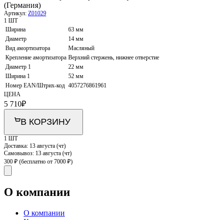
(Германия)
Артикул:
Z01029
1 ШТ
Ширина
63 мм
Диаметр
14 мм
Вид амортизатора
Масляный
Крепление амортизатора
Верхний стержень, нижнее отверстие
Диаметр 1
22 мм
Ширина 1
52 мм
Номер EAN/Штрих-код
4057276861961
ЦЕНА
5 710
₽
В КОРЗИНУ
1 ШТ
Доставка:
13 августа (чт)
Самовывоз:
13 августа (чт)
300 ₽
(бесплатно от 7000 ₽)
О компании
О компании