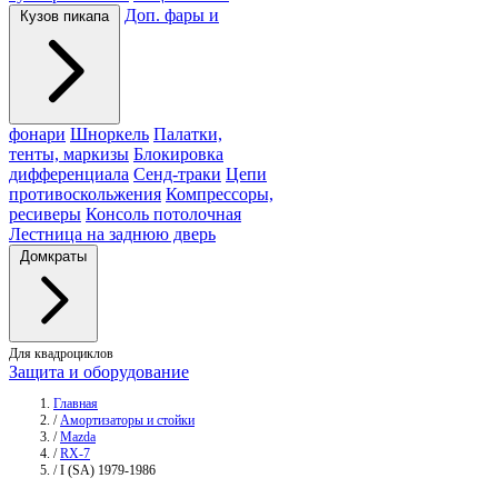
Доп. фары и
Кузов пикапа
фонари
Шноркель
Палатки,
тенты, маркизы
Блокировка
дифференциала
Сенд-траки
Цепи
противоскольжения
Компрессоры,
ресиверы
Консоль потолочная
Лестница на заднюю дверь
Домкраты
Для квадроциклов
Защита и оборудование
Главная
/
Амортизаторы и стойки
/
Mazda
/
RX-7
/
I (SA) 1979-1986