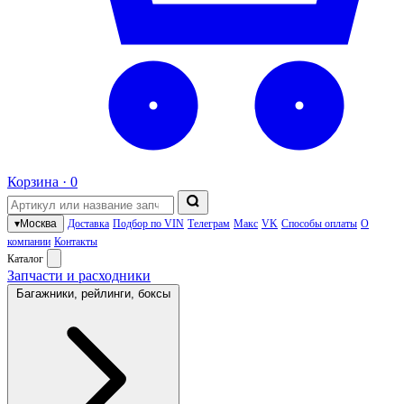
Корзина ·
0
▾
Москва
Доставка
Подбор по VIN
Телеграм
Макс
VK
Способы оплаты
О
компании
Контакты
Каталог
Запчасти и расходники
Багажники, рейлинги, боксы