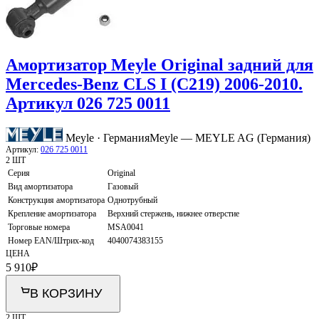
Амортизатор Meyle Original задний для
Mercedes-Benz CLS I (C219) 2006-2010.
Артикул 026 725 0011
Meyle · Германия
Meyle — MEYLE AG (Германия)
Артикул:
026 725 0011
2 ШТ
Серия
Original
Вид амортизатора
Газовый
Конструкция амортизатора
Однотрубный
Крепление амортизатора
Верхний стержень, нижнее отверстие
Торговые номера
MSA0041
Номер EAN/Штрих-код
4040074383155
ЦЕНА
5 910
₽
В КОРЗИНУ
2 ШТ