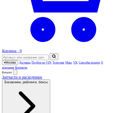
Корзина ·
0
▾
Москва
Доставка
Подбор по VIN
Телеграм
Макс
VK
Способы оплаты
О
компании
Контакты
Каталог
Запчасти и расходники
Багажники, рейлинги, боксы