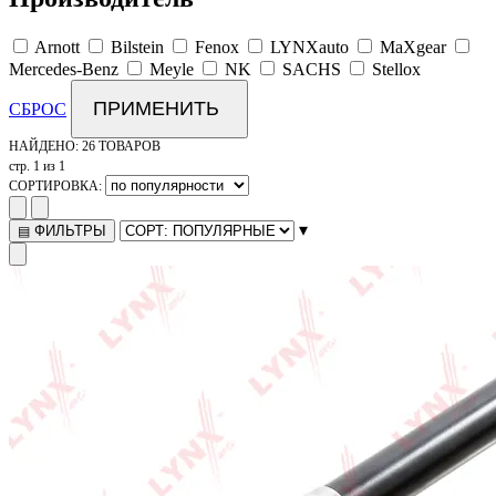
Arnott
Bilstein
Fenox
LYNXauto
MaXgear
Mercedes-Benz
Meyle
NK
SACHS
Stellox
ПРИМЕНИТЬ
СБРОС
НАЙДЕНО:
26 ТОВАРОВ
стр. 1 из 1
СОРТИРОВКА:
▾
ФИЛЬТРЫ
▤