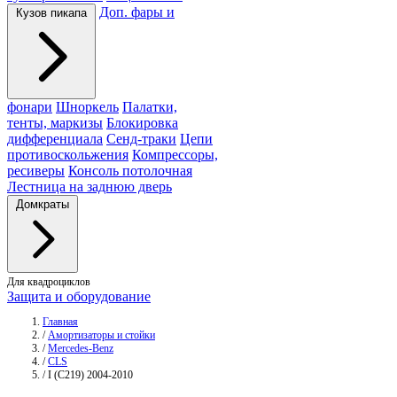
Доп. фары и
Кузов пикапа
фонари
Шноркель
Палатки,
тенты, маркизы
Блокировка
дифференциала
Сенд-траки
Цепи
противоскольжения
Компрессоры,
ресиверы
Консоль потолочная
Лестница на заднюю дверь
Домкраты
Для квадроциклов
Защита и оборудование
Главная
/
Амортизаторы и стойки
/
Mercedes-Benz
/
CLS
/
I (C219) 2004-2010