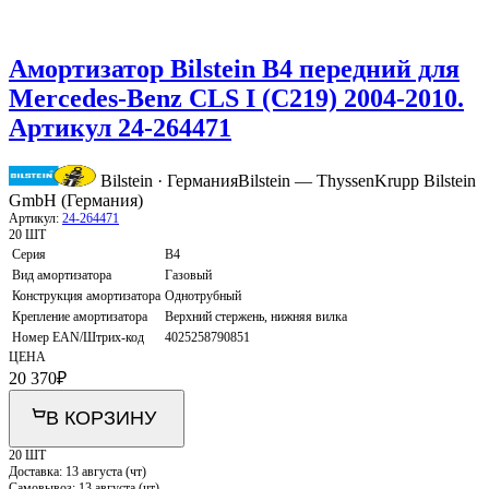
Амортизатор Bilstein B4 передний для
Mercedes-Benz CLS I (C219) 2004-2010.
Артикул 24-264471
Bilstein · Германия
Bilstein — ThyssenKrupp Bilstein
GmbH (Германия)
Артикул:
24-264471
20 ШТ
Серия
B4
Вид амортизатора
Газовый
Конструкция амортизатора
Однотрубный
Крепление амортизатора
Верхний стержень, нижняя вилка
Номер EAN/Штрих-код
4025258790851
ЦЕНА
20 370
₽
В КОРЗИНУ
20 ШТ
Доставка:
13 августа (чт)
Самовывоз:
13 августа (чт)