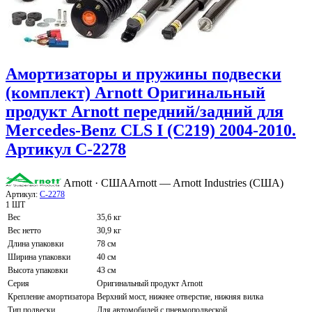
Амортизаторы и пружины подвески
(комплект) Arnott Оригинальный
продукт Arnott передний/задний для
Mercedes-Benz CLS I (C219) 2004-2010.
Артикул C-2278
Arnott · США
Arnott — Arnott Industries (США)
Артикул:
C-2278
1 ШТ
Вес
35,6 кг
Вес нетто
30,9 кг
Длина упаковки
78 см
Ширина упаковки
40 см
Высота упаковки
43 см
Серия
Оригинальный продукт Arnott
Крепление амортизатора
Верхний мост, нижнее отверстие, нижняя вилка
Тип подвески
Для автомобилей с пневмоподвеской