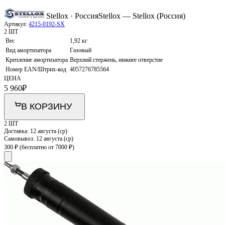
Stellox · Россия
Stellox — Stellox (Россия)
Артикул:
4215-0192-SX
2 ШТ
Вес
1,92 кг
Вид амортизатора
Газовый
Крепление амортизатора
Верхний стержень, нижнее отверстие
Номер EAN/Штрих-код
4057276785564
ЦЕНА
5 960
₽
В КОРЗИНУ
2 ШТ
Доставка:
12 августа (ср)
Самовывоз:
12 августа (ср)
300 ₽
(бесплатно от 7000 ₽)