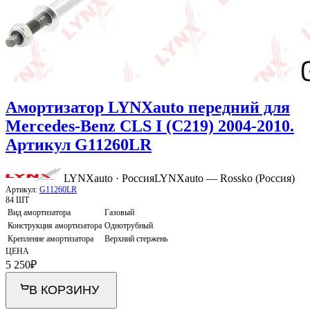
Амортизатор LYNXauto передний для
Mercedes-Benz CLS I (C219) 2004-2010.
Артикул G11260LR
LYNXauto · Россия
LYNXauto — Rossko (Россия)
Артикул:
G11260LR
84 ШТ
Вид амортизатора
Газовый
Конструкция амортизатора
Однотрубный
Крепление амортизатора
Верхний стержень
ЦЕНА
5 250
₽
В КОРЗИНУ