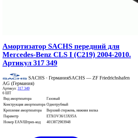
Амортизатор SACHS передний для
Mercedes-Benz CLS I (C219) 2004-2010.
Артикул 317 349
SACHS · Германия
SACHS — ZF Friedrichshafen
AG (Германия)
Артикул:
317 349
6 ШТ
Вид амортизатора
Газовый
Конструкция амортизатора
Однотрубный
Крепление амортизатора
Верхний стержень, нижняя вилка
Параметр
ETXOV36/13X95A
Номер EAN/Штрих-код
4013872903948