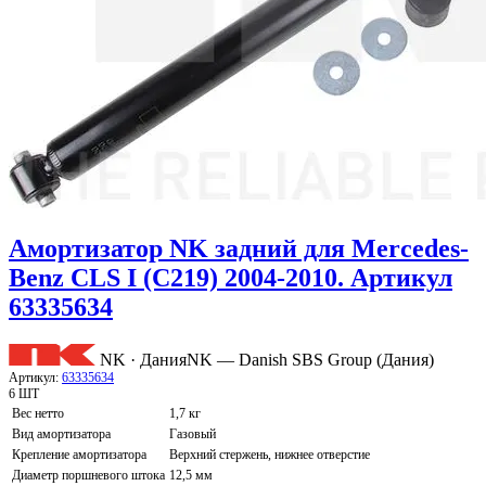
Амортизатор NK задний для Mercedes-
Benz CLS I (C219) 2004-2010. Артикул
63335634
NK · Дания
NK — Danish SBS Group (Дания)
Артикул:
63335634
6 ШТ
Вес нетто
1,7 кг
Вид амортизатора
Газовый
Крепление амортизатора
Верхний стержень, нижнее отверстие
Диаметр поршневого штока
12,5 мм