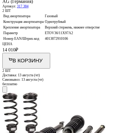
AG (Германия)
Артикул:
317 384
2 ШТ
Вид амортизатора
Газовый
Конструкция амортизатора
Однотрубный
Крепление амортизатора
Верхний стержень, нижнее отверстие
Параметр
ETOV36/11X97A2
Номер EAN/Штрих-код
4013872910106
ЦЕНА
14 010
₽
В КОРЗИНУ
2 ШТ
Доставка:
13 августа (чт)
Самовывоз:
13 августа (чт)
бесплатно