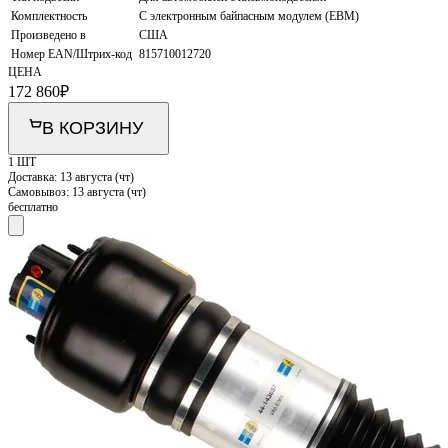
Комплектность
С электронным байпасным модулем (EBM)
Произведено в
США
Номер EAN/Штрих-код
815710012720
ЦЕНА
172 860
₽
В КОРЗИНУ
1 ШТ
Доставка:
13 августа (чт)
Самовывоз:
13 августа (чт)
бесплатно