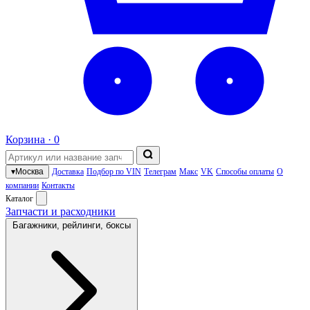
Корзина ·
0
▾
Москва
Доставка
Подбор по VIN
Телеграм
Макс
VK
Способы оплаты
О
компании
Контакты
Каталог
Запчасти и расходники
Багажники, рейлинги, боксы