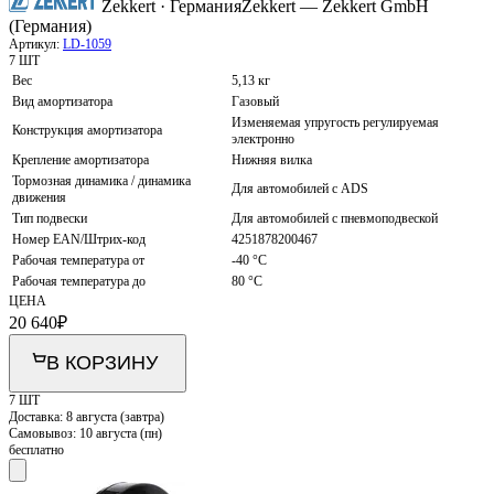
Zekkert · Германия
Zekkert — Zekkert GmbH
(Германия)
Артикул:
LD-1059
7 ШТ
Вес
5,13 кг
Вид амортизатора
Газовый
Изменяемая упругость регулируемая
Конструкция амортизатора
электронно
Крепление амортизатора
Нижняя вилка
Тормозная динамика / динамика
Для автомобилей с ADS
движения
Тип подвески
Для автомобилей с пневмоподвеской
Номер EAN/Штрих-код
4251878200467
Рабочая температура от
-40 °С
Рабочая температура до
80 °С
ЦЕНА
20 640
₽
В КОРЗИНУ
7 ШТ
Доставка:
8 августа (завтра)
Самовывоз:
10 августа (пн)
бесплатно