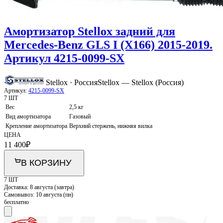
Амортизатор Stellox задний для
Mercedes-Benz GLS I (X166) 2015-2019.
Артикул 4215-0099-SX
Stellox · Россия
Stellox — Stellox (Россия)
Артикул:
4215-0099-SX
7 ШТ
Вес
2,5 кг
Вид амортизатора
Газовый
Крепление амортизатора
Верхний стержень, нижняя вилка
ЦЕНА
11 400
₽
В КОРЗИНУ
7 ШТ
Доставка:
8 августа (завтра)
Самовывоз:
10 августа (пн)
бесплатно