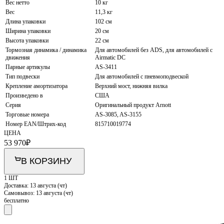
Вес нетто
10 кг
Вес
11,3 кг
Длина упаковки
102 см
Ширина упаковки
20 см
Высота упаковки
22 см
Тормозная динамика / динамика
Для автомобилей без ADS, для автомобилей с
движения
Airmatic DC
Парные артикулы
AS-3411
Тип подвески
Для автомобилей с пневмоподвеской
Крепление амортизатора
Верхний мост, нижняя вилка
Произведено в
США
Серия
Оригинальный продукт Arnott
Торговые номера
AS-3085, AS-3155
Номер EAN/Штрих-код
815710019774
ЦЕНА
53 970
₽
В КОРЗИНУ
1 ШТ
Доставка:
13 августа (чт)
Самовывоз:
13 августа (чт)
бесплатно