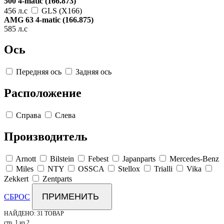
500 4-matic (166.873)
456 л.с
GLS (X166)
AMG 63 4-matic (166.875)
585 л.с
Ось
Передняя ось
Задняя ось
Расположение
Справа
Слева
Производитель
Arnott
Bilstein
Febest
Japanparts
Mercedes-Benz
Miles
NTY
OSSCA
Stellox
Trialli
Vika
Zekkert
Zentparts
ПРИМЕНИТЬ
СБРОС
НАЙДЕНО:
31 ТОВАР
стр. 1 из 2