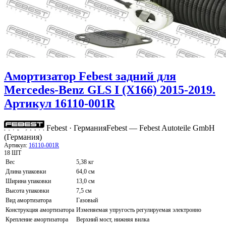
Амортизатор Febest задний для
Mercedes-Benz GLS I (X166) 2015-2019.
Артикул 16110-001R
Febest · Германия
Febest — Febest Autoteile GmbH
(Германия)
Артикул:
16110-001R
18 ШТ
Вес
5,38 кг
Длина упаковки
64,0 см
Ширина упаковки
13,0 см
Высота упаковки
7,5 см
Вид амортизатора
Газовый
Конструкция амортизатора
Изменяемая упругость регулируемая электронно
Крепление амортизатора
Верхний мост, нижняя вилка