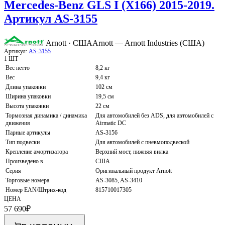
Mercedes-Benz GLS I (X166) 2015-2019.
Артикул AS-3155
Arnott · США
Arnott — Arnott Industries (США)
Артикул:
AS-3155
1 ШТ
Вес нетто
8,2 кг
Вес
9,4 кг
Длина упаковки
102 см
Ширина упаковки
19,5 см
Высота упаковки
22 см
Тормозная динамика / динамика
Для автомобилей без ADS, для автомобилей с
движения
Airmatic DC
Парные артикулы
AS-3156
Тип подвески
Для автомобилей с пневмоподвеской
Крепление амортизатора
Верхний мост, нижняя вилка
Произведено в
США
Серия
Оригинальный продукт Arnott
Торговые номера
AS-3085, AS-3410
Номер EAN/Штрих-код
815710017305
ЦЕНА
57 690
₽