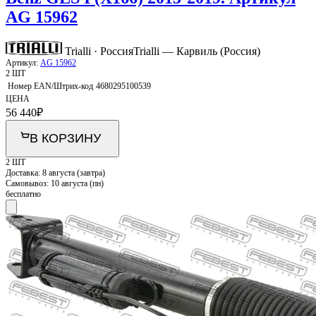
AG 15962
Trialli · Россия
Trialli — Карвиль (Россия)
Артикул:
AG 15962
2 ШТ
Номер EAN/Штрих-код
4680295100539
ЦЕНА
56 440
₽
В КОРЗИНУ
2 ШТ
Доставка:
8 августа (завтра)
Самовывоз:
10 августа (пн)
бесплатно