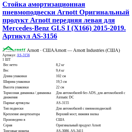
Стойка амортизационная
пневмоподвески Arnott Оригинальный
продукт Arnott передняя левая для
Mercedes-Benz GLS I (X166) 2015-2019.
Артикул AS-3156
Arnott · США
Arnott — Arnott Industries (США)
Артикул:
AS-3156
1 ШТ
Вес нетто
8,2 кг
Вес
9,4 кг
Длина упаковки
102 см
Ширина упаковки
19,5 см
Высота упаковки
22 см
Тормозная динамика / динамика
Для автомобилей без ADS, для автомобилей с
движения
Airmatic DC
Парные артикулы
AS-3155
Тип подвески
Для автомобилей с пневмоподвеской
Крепление амортизатора
Верхний мост, нижняя вилка
Произведено в
США
Серия
Оригинальный продукт Arnott
Торговые номера
AS-3086, AS-3411