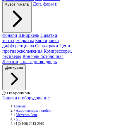
Доп. фары и
Кузов пикапа
фонари
Шноркель
Палатки,
тенты, маркизы
Блокировка
дифференциала
Сенд-траки
Цепи
противоскольжения
Компрессоры,
ресиверы
Консоль потолочная
Лестница на заднюю дверь
Домкраты
Для квадроциклов
Защита и оборудование
Главная
/
Амортизаторы и стойки
/
Mercedes-Benz
/
GLS
/
I (X166) 2015-2019