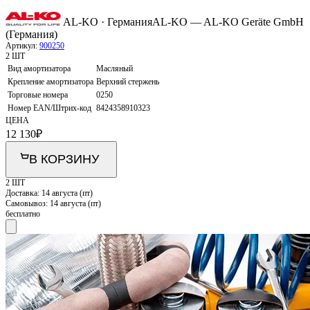
AL-KO · Германия
AL-KO — AL-KO Geräte GmbH
(Германия)
Артикул:
900250
2 ШТ
Вид амортизатора
Масляный
Крепление амортизатора
Верхний стержень
Торговые номера
0250
Номер EAN/Штрих-код
8424358910323
ЦЕНА
12 130
₽
В КОРЗИНУ
2 ШТ
Доставка:
14 августа (пт)
Самовывоз:
14 августа (пт)
бесплатно