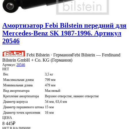
Амортизатор Febi Bilstein передний для
Mercedes-Benz SK 1987-1996. Артикул
20546
Febi Bilstein · Германия
Febi Bilstein — Ferdinand
Bilstein GmbH + Co. KG (Германия)
Артикул:
20546
НЕТ
Вес
3,5 кг
Максимальная длина
799 мм
Минимальная длина
479 мм
Вид амортизатора
Масляный
Крепление амортизатора
Верхнее отверстие, нижнее отверстие
Диаметр корпуса
54 мм, 63,4 мм
Диаметр поршневого штока
15 мм
Диаметр точек крепления
16 мм
ЦЕНА
8 445
₽
НЕТ В НАЛИЧИИ