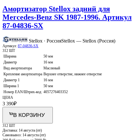
Амортизатор Stellox задний для
Mercedes-Benz SK 1987-1996. Артикул
87-04836-SX
Stellox · Россия
Stellox — Stellox (Россия)
Артикул:
87-04836-SX
312 ШТ
Ширина
50 мм
Диаметр
16 мм
Вид амортизатора
Масляный
Крепление амортизатора
Верхнее отверстие, нижнее отверстие
Диаметр 1
16 мм
Ширина 1
50 мм
Номер EAN/Штрих-код
4057276403352
ЦЕНА
3 390
₽
В КОРЗИНУ
312 ШТ
Доставка:
14 августа (пт)
Самовывоз:
14 августа (пт)