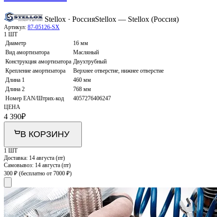
Stellox · Россия
Stellox — Stellox (Россия)
Артикул:
87-05126-SX
1 ШТ
Диаметр
16 мм
Вид амортизатора
Масляный
Конструкция амортизатора
Двухтрубный
Крепление амортизатора
Верхнее отверстие, нижнее отверстие
Длина 1
460 мм
Длина 2
768 мм
Номер EAN/Штрих-код
4057276406247
ЦЕНА
4 390
₽
В КОРЗИНУ
1 ШТ
Доставка:
14 августа (пт)
Самовывоз:
14 августа (пт)
300 ₽
(бесплатно от 7000 ₽)