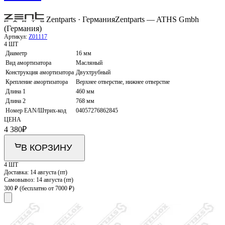
Zentparts · Германия
Zentparts — ATHS Gmbh
(Германия)
Артикул:
Z01117
4 ШТ
Диаметр
16 мм
Вид амортизатора
Масляный
Конструкция амортизатора
Двухтрубный
Крепление амортизатора
Верхнее отверстие, нижнее отверстие
Длина 1
460 мм
Длина 2
768 мм
Номер EAN/Штрих-код
04057276862845
ЦЕНА
4 380
₽
В КОРЗИНУ
4 ШТ
Доставка:
14 августа (пт)
Самовывоз:
14 августа (пт)
300 ₽
(бесплатно от 7000 ₽)