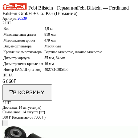
Febi Bilstein · Германия
Febi Bilstein — Ferdinand
Bilstein GmbH + Co. KG (Германия)
Артикул:
20539
2 ШТ
Вес
4,9 кг
Максимальная длина
810 мм
Минимальная длина
479 мм
Вид амортизатора
Масляный
Крепление амортизатора
Верхнее отверстие, нижнее отверстие
Диаметр корпуса
55 мм, 64 мм
Диаметр точек крепления
16 мм
Номер EAN/Штрих-код
4027816205395
ЦЕНА
6 860
₽
В КОРЗИНУ
2 ШТ
Доставка:
14 августа (пт)
Самовывоз:
14 августа (пт)
300 ₽
(бесплатно от 7000 ₽)