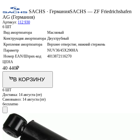
SACHS · Германия
SACHS — ZF Friedrichshafen
AG (Германия)
Артикул:
112 930
6 ШТ
Вид амортизатора
Масляный
Конструкция амортизатора
Двухтрубный
Крепление амортизатора
Верхнее отверстие, нижний стержень
Параметр
NUV36/45X290HA
Номер EAN/Штрих-код
4013872116270
ЦЕНА
40 440
₽
В КОРЗИНУ
6 ШТ
Доставка:
14 августа (пт)
Самовывоз:
14 августа (пт)
бесплатно