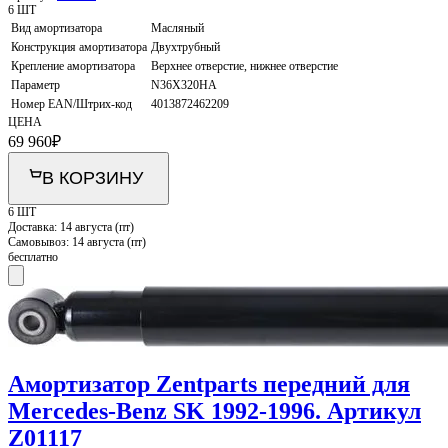
6 ШТ
Вид амортизатора
Масляный
Конструкция амортизатора
Двухтрубный
Крепление амортизатора
Верхнее отверстие, нижнее отверстие
Параметр
N36X320HA
Номер EAN/Штрих-код
4013872462209
ЦЕНА
69 960
₽
В КОРЗИНУ
6 ШТ
Доставка:
14 августа (пт)
Самовывоз:
14 августа (пт)
бесплатно
Амортизатор Zentparts передний для
Mercedes-Benz SK 1992-1996. Артикул
Z01117