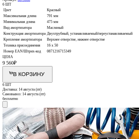
6 ШТ
Цвет
Красный
Максимальная длина
791 мм
Минимальная длина
475 мм
Вид амортизатора
Масляный
Конструкция амортизатора
Двухтрубный, устанавливаемый/переустанавливаемый
Крепление амортизатора
Верхнее отверстие, нижнее отверстие
Техника присоединения
16 x 50
Номер EAN/Штрих-код
0871216715349
ЦЕНА
9 560
₽
В КОРЗИНУ
6 ШТ
Доставка:
14 августа (пт)
Самовывоз:
14 августа (пт)
бесплатно