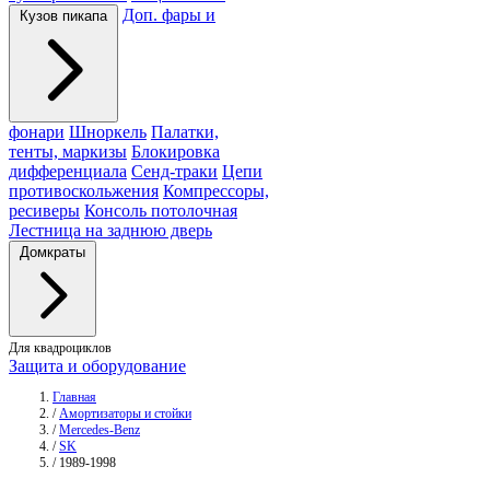
Доп. фары и
Кузов пикапа
фонари
Шноркель
Палатки,
тенты, маркизы
Блокировка
дифференциала
Сенд-траки
Цепи
противоскольжения
Компрессоры,
ресиверы
Консоль потолочная
Лестница на заднюю дверь
Домкраты
Для квадроциклов
Защита и оборудование
Главная
/
Амортизаторы и стойки
/
Mercedes-Benz
/
SK
/
1989-1998