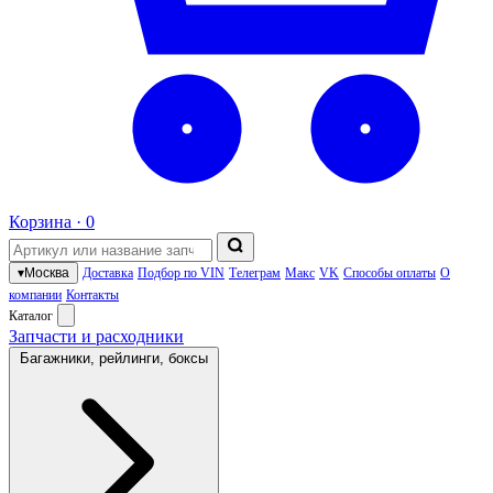
Корзина ·
0
▾
Москва
Доставка
Подбор по VIN
Телеграм
Макс
VK
Способы оплаты
О
компании
Контакты
Каталог
Запчасти и расходники
Багажники, рейлинги, боксы