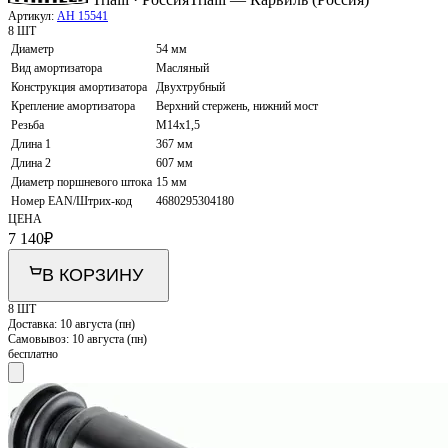
Артикул:
AH 15541
8 ШТ
Диаметр
54 мм
Вид амортизатора
Масляный
Конструкция амортизатора
Двухтрубный
Крепление амортизатора
Верхний стержень, нижний мост
Резьба
M14x1,5
Длина 1
367 мм
Длина 2
607 мм
Диаметр поршневого штока
15 мм
Номер EAN/Штрих-код
4680295304180
ЦЕНА
7 140
₽
В КОРЗИНУ
8 ШТ
Доставка:
10 августа (пн)
Самовывоз:
10 августа (пн)
бесплатно