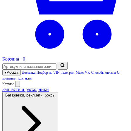
Корзина ·
0
▾
Москва
Доставка
Подбор по VIN
Телеграм
Макс
VK
Способы оплаты
О
компании
Контакты
Каталог
Запчасти и расходники
Багажники, рейлинги, боксы