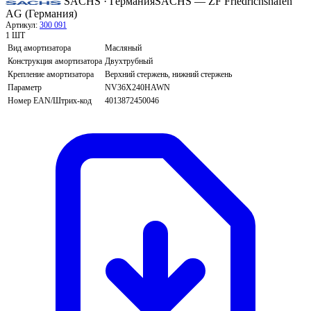
SACHS · Германия
SACHS — ZF Friedrichshafen
AG (Германия)
Артикул:
300 091
1 ШТ
Вид амортизатора
Масляный
Конструкция амортизатора
Двухтрубный
Крепление амортизатора
Верхний стержень, нижний стержень
Параметр
NV36X240HAWN
Номер EAN/Штрих-код
4013872450046