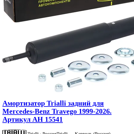
Амортизатор Trialli задний для
Mercedes-Benz Travego 1999-2026.
Артикул AH 15541
Trialli · Россия
Trialli — Карвиль (Россия)