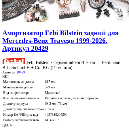
Амортизатор Febi Bilstein задний для
Mercedes-Benz Travego 1999-2026.
Артикул 20429
Febi Bilstein · Германия
Febi Bilstein — Ferdinand
Bilstein GmbH + Co. KG (Германия)
Артикул:
20429
НЕТ
Максимальная длина
617 мм
Минимальная длина
379 мм
Вид амортизатора
Масляный
Крепление амортизатора
Верхний стержень, нижний стержень
Диаметр корпуса
63,5 мм, 73 мм
Диаметр поршневого штока
20 мм
Номер EAN/Штрих-код
4027816204299
Размер наружной резьбы
M14 x 1,5
ЦЕНА