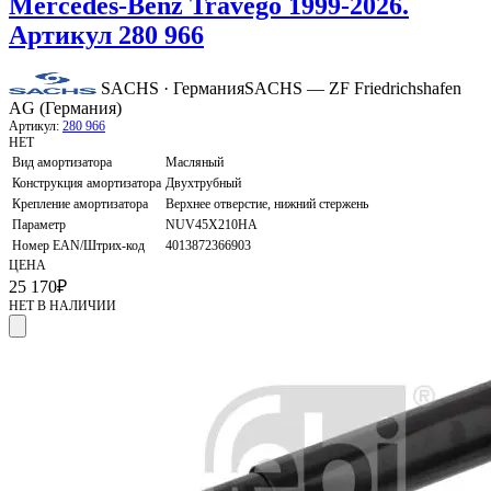
Mercedes-Benz Travego 1999-2026.
Артикул 280 966
SACHS · Германия
SACHS — ZF Friedrichshafen
AG (Германия)
Артикул:
280 966
НЕТ
Вид амортизатора
Масляный
Конструкция амортизатора
Двухтрубный
Крепление амортизатора
Верхнее отверстие, нижний стержень
Параметр
NUV45X210HA
Номер EAN/Штрих-код
4013872366903
ЦЕНА
25 170
₽
НЕТ В НАЛИЧИИ