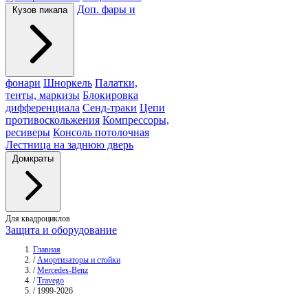
Доп. фары и
Кузов пикапа
фонари
Шноркель
Палатки,
тенты, маркизы
Блокировка
дифференциала
Сенд-траки
Цепи
противоскольжения
Компрессоры,
ресиверы
Консоль потолочная
Лестница на заднюю дверь
Домкраты
Для квадроциклов
Защита и оборудование
Главная
/
Амортизаторы и стойки
/
Mercedes-Benz
/
Travego
/
1999-2026