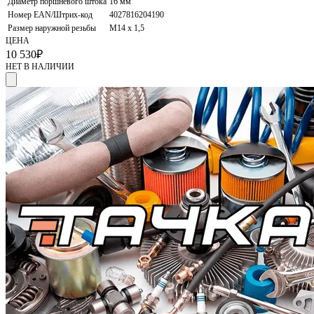
Диаметр поршневого штока
16 мм
Номер EAN/Штрих-код
4027816204190
Размер наружной резьбы
M14 x 1,5
ЦЕНА
10 530
₽
НЕТ В НАЛИЧИИ