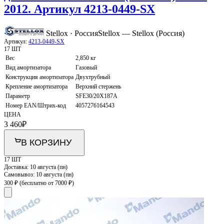
2012. Артикул 4213-0449-SX
Stellox · Россия
Stellox — Stellox (Россия)
Артикул:
4213-0449-SX
17 ШТ
Вес
2,850 кг
Вид амортизатора
Газовый
Конструкция амортизатора
Двухтрубный
Крепление амортизатора
Верхний стержень
Параметр
SFE30/20X187A
Номер EAN/Штрих-код
4057276164543
ЦЕНА
3 460
₽
В КОРЗИНУ
17 ШТ
Доставка:
10 августа (пн)
Самовывоз:
10 августа (пн)
300 ₽
(бесплатно от 7000 ₽)