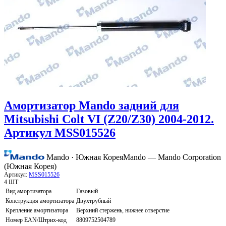
Амортизатор Mando задний для
Mitsubishi Colt VI (Z20/Z30) 2004-2012.
Артикул MSS015526
Mando · Южная Корея
Mando — Mando Corporation
(Южная Корея)
Артикул:
MSS015526
4 ШТ
Вид амортизатора
Газовый
Конструкция амортизатора
Двухтрубный
Крепление амортизатора
Верхний стержень, нижнее отверстие
Номер EAN/Штрих-код
8809752504789