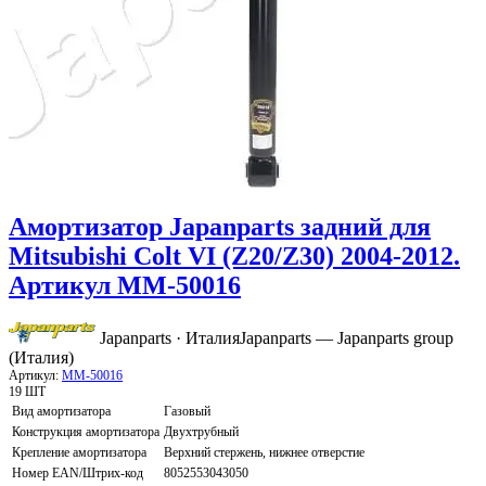
Амортизатор Japanparts задний для
Mitsubishi Colt VI (Z20/Z30) 2004-2012.
Артикул MM-50016
Japanparts · Италия
Japanparts — Japanparts group
(Италия)
Артикул:
MM-50016
19 ШТ
Вид амортизатора
Газовый
Конструкция амортизатора
Двухтрубный
Крепление амортизатора
Верхний стержень, нижнее отверстие
Номер EAN/Штрих-код
8052553043050