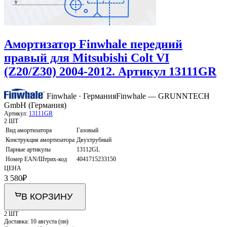
Амортизатор Finwhale передний
правый для Mitsubishi Colt VI
(Z20/Z30) 2004-2012. Артикул 13111GR
Finwhale · Германия
Finwhale — GRUNNTECH
GmbH (Германия)
Артикул:
13111GR
2 ШТ
Вид амортизатора
Газовый
Конструкция амортизатора
Двухтрубный
Парные артикулы
13112GL
Номер EAN/Штрих-код
4041715233150
ЦЕНА
3 580
₽
В КОРЗИНУ
2 ШТ
Доставка:
10 августа (пн)