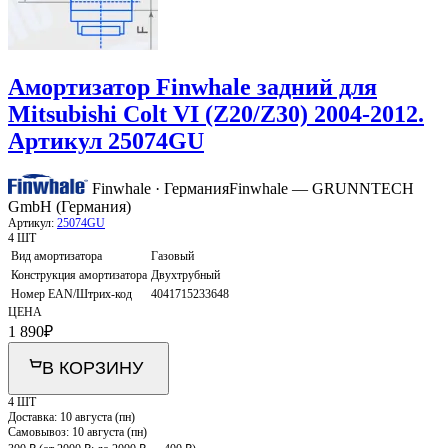
Амортизатор Finwhale задний для
Mitsubishi Colt VI (Z20/Z30) 2004-2012.
Артикул 25074GU
Finwhale · Германия
Finwhale — GRUNNTECH
GmbH (Германия)
Артикул:
25074GU
4 ШТ
Вид амортизатора
Газовый
Конструкция амортизатора
Двухтрубный
Номер EAN/Штрих-код
4041715233648
ЦЕНА
1 890
₽
В КОРЗИНУ
4 ШТ
Доставка:
10 августа (пн)
Самовывоз:
10 августа (пн)