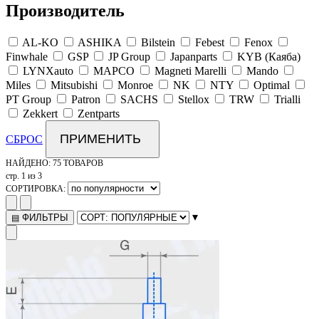
Производитель
AL-KO
ASHIKA
Bilstein
Febest
Fenox
Finwhale
GSP
JP Group
Japanparts
KYB (Каяба)
LYNXauto
MAPCO
Magneti Marelli
Mando
Miles
Mitsubishi
Monroe
NK
NTY
Optimal
PT Group
Patron
SACHS
Stellox
TRW
Trialli
Zekkert
Zentparts
ПРИМЕНИТЬ
СБРОС
НАЙДЕНО:
75 ТОВАРОВ
стр. 1 из 3
СОРТИРОВКА:
▾
ФИЛЬТРЫ
▤