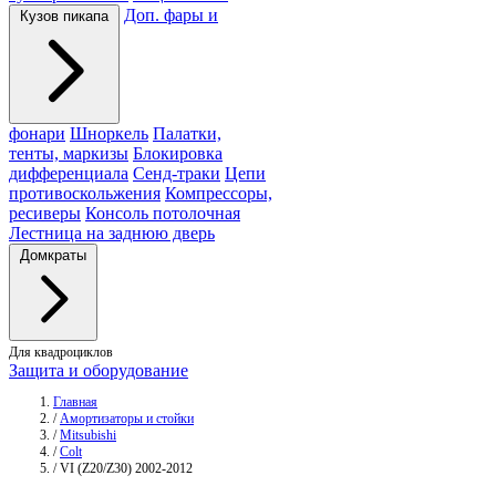
Доп. фары и
Кузов пикапа
фонари
Шноркель
Палатки,
тенты, маркизы
Блокировка
дифференциала
Сенд-траки
Цепи
противоскольжения
Компрессоры,
ресиверы
Консоль потолочная
Лестница на заднюю дверь
Домкраты
Для квадроциклов
Защита и оборудование
Главная
/
Амортизаторы и стойки
/
Mitsubishi
/
Colt
/
VI (Z20/Z30) 2002-2012