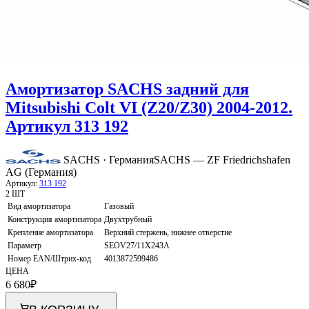
Амортизатор SACHS задний для
Mitsubishi Colt VI (Z20/Z30) 2004-2012.
Артикул 313 192
SACHS · Германия
SACHS — ZF Friedrichshafen
AG (Германия)
Артикул:
313 192
2 ШТ
Вид амортизатора
Газовый
Конструкция амортизатора
Двухтрубный
Крепление амортизатора
Верхний стержень, нижнее отверстие
Параметр
SEOV27/11X243A
Номер EAN/Штрих-код
4013872599486
ЦЕНА
6 680
₽