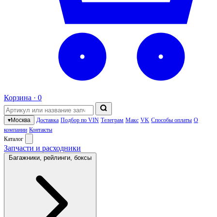
Корзина ·
0
▾
Москва
Доставка
Подбор по VIN
Телеграм
Макс
VK
Способы оплаты
О
компании
Контакты
Каталог
Запчасти и расходники
Багажники, рейлинги, боксы