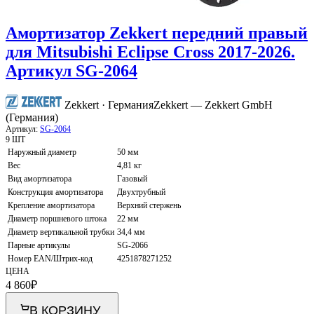
Амортизатор Zekkert передний правый
для Mitsubishi Eclipse Cross 2017-2026.
Артикул SG-2064
Zekkert · Германия
Zekkert — Zekkert GmbH
(Германия)
Артикул:
SG-2064
9 ШТ
Наружный диаметр
50 мм
Вес
4,81 кг
Вид амортизатора
Газовый
Конструкция амортизатора
Двухтрубный
Крепление амортизатора
Верхний стержень
Диаметр поршневого штока
22 мм
Диаметр вертикальной трубки
34,4 мм
Парные артикулы
SG-2066
Номер EAN/Штрих-код
4251878271252
ЦЕНА
4 860
₽
В КОРЗИНУ