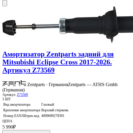
Амортизатор Zentparts задний для
Mitsubishi Eclipse Cross 2017-2026.
Артикул Z73569
Zentparts · Германия
Zentparts — ATHS Gmbh
(Германия)
Артикул:
Z73569
5 ШТ
Вид амортизатора
Газовый
Крепление амортизатора
Верхний стержень
Номер EAN/Штрих-код
4099699278391
ЦЕНА
5 990
₽