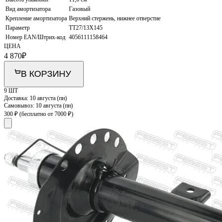
Вид амортизатора
Газовый
Крепление амортизатора
Верхний стержень, нижнее отверстие
Параметр
TT27/13X145
Номер EAN/Штрих-код
4056111158464
ЦЕНА
4 870
₽
В КОРЗИНУ
9 ШТ
Доставка:
10 августа (пн)
Самовывоз:
10 августа (пн)
300 ₽
(бесплатно от 7000 ₽)