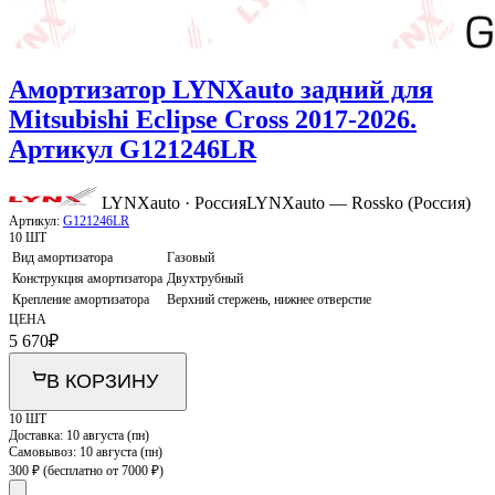
Амортизатор LYNXauto задний для
Mitsubishi Eclipse Cross 2017-2026.
Артикул G121246LR
LYNXauto · Россия
LYNXauto — Rossko (Россия)
Артикул:
G121246LR
10 ШТ
Вид амортизатора
Газовый
Конструкция амортизатора
Двухтрубный
Крепление амортизатора
Верхний стержень, нижнее отверстие
ЦЕНА
5 670
₽
В КОРЗИНУ
10 ШТ
Доставка:
10 августа (пн)
Самовывоз:
10 августа (пн)
300 ₽
(бесплатно от 7000 ₽)