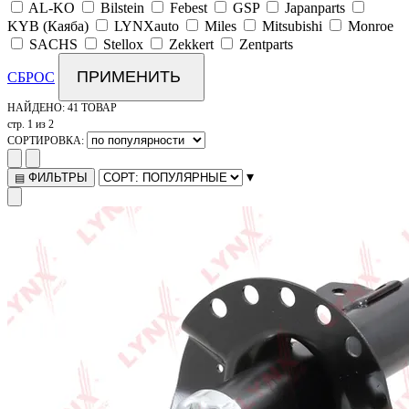
AL-KO
Bilstein
Febest
GSP
Japanparts
KYB (Каяба)
LYNXauto
Miles
Mitsubishi
Monroe
SACHS
Stellox
Zekkert
Zentparts
ПРИМЕНИТЬ
СБРОС
НАЙДЕНО:
41 ТОВАР
стр. 1 из 2
СОРТИРОВКА:
▾
ФИЛЬТРЫ
▤