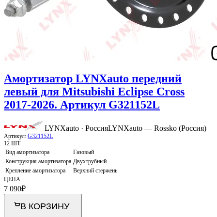
Амортизатор LYNXauto передний
левый для Mitsubishi Eclipse Cross
2017-2026. Артикул G321152L
LYNXauto · Россия
LYNXauto — Rossko (Россия)
Артикул:
G321152L
12 ШТ
Вид амортизатора
Газовый
Конструкция амортизатора
Двухтрубный
Крепление амортизатора
Верхний стержень
ЦЕНА
7 090
₽
В КОРЗИНУ