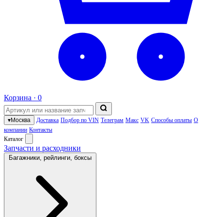
Корзина ·
0
▾
Москва
Доставка
Подбор по VIN
Телеграм
Макс
VK
Способы оплаты
О
компании
Контакты
Каталог
Запчасти и расходники
Багажники, рейлинги, боксы