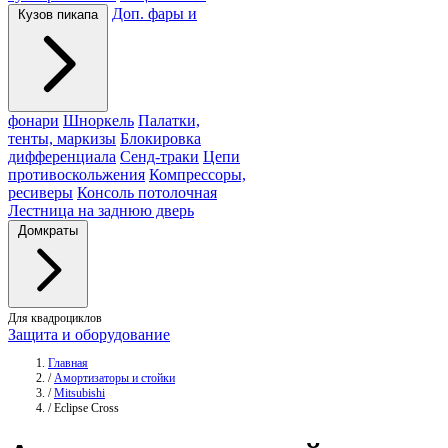
Доп. фары и
Кузов пикапа
фонари
Шноркель
Палатки,
тенты, маркизы
Блокировка
дифференциала
Сенд-траки
Цепи
противоскольжения
Компрессоры,
ресиверы
Консоль потолочная
Лестница на заднюю дверь
Домкраты
Для квадроциклов
Защита и оборудование
Главная
/
Амортизаторы и стойки
/
Mitsubishi
/
Eclipse Cross