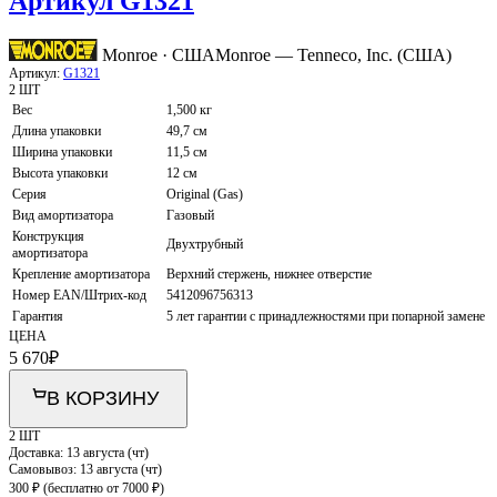
Артикул G1321
Monroe · США
Monroe — Tenneco, Inc. (США)
Артикул:
G1321
2 ШТ
Вес
1,500 кг
Длина упаковки
49,7 см
Ширина упаковки
11,5 см
Высота упаковки
12 см
Серия
Original (Gas)
Вид амортизатора
Газовый
Конструкция
Двухтрубный
амортизатора
Крепление амортизатора
Верхний стержень, нижнее отверстие
Номер EAN/Штрих-код
5412096756313
Гарантия
5 лет гарантии с принадлежностями при попарной замене
ЦЕНА
5 670
₽
В КОРЗИНУ
2 ШТ
Доставка:
13 августа (чт)
Самовывоз:
13 августа (чт)
300 ₽
(бесплатно от 7000 ₽)