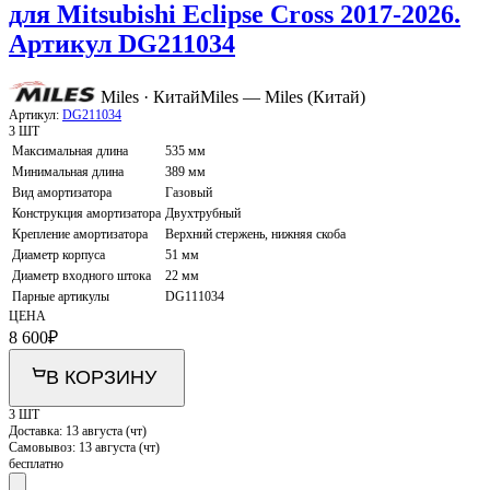
для Mitsubishi Eclipse Cross 2017-2026.
Артикул DG211034
Miles · Китай
Miles — Miles (Китай)
Артикул:
DG211034
3 ШТ
Максимальная длина
535 мм
Минимальная длина
389 мм
Вид амортизатора
Газовый
Конструкция амортизатора
Двухтрубный
Крепление амортизатора
Верхний стержень, нижняя скоба
Диаметр корпуса
51 мм
Диаметр входного штока
22 мм
Парные артикулы
DG111034
ЦЕНА
8 600
₽
В КОРЗИНУ
3 ШТ
Доставка:
13 августа (чт)
Самовывоз:
13 августа (чт)
бесплатно