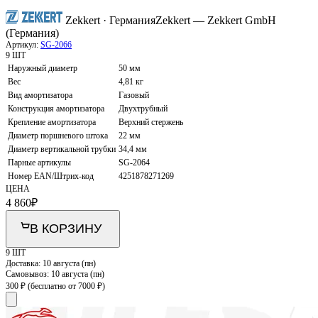
Zekkert · Германия
Zekkert — Zekkert GmbH
(Германия)
Артикул:
SG-2066
9 ШТ
Наружный диаметр
50 мм
Вес
4,81 кг
Вид амортизатора
Газовый
Конструкция амортизатора
Двухтрубный
Крепление амортизатора
Верхний стержень
Диаметр поршневого штока
22 мм
Диаметр вертикальной трубки
34,4 мм
Парные артикулы
SG-2064
Номер EAN/Штрих-код
4251878271269
ЦЕНА
4 860
₽
В КОРЗИНУ
9 ШТ
Доставка:
10 августа (пн)
Самовывоз:
10 августа (пн)
300 ₽
(бесплатно от 7000 ₽)