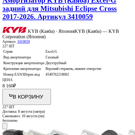
Амортизатор KYB (Каяба) Excel-G
задний для Mitsubishi Eclipse Cross
2017-2026. Артикул 3410059
KYB (Каяба) · Япония
KYB (Каяба) — KYB
Corporation (Япония)
Артикул:
3410059
227 ШТ
Серия
Excel-G
Вид амортизатора
Газовый
Конструкция амортизатора
Двухтрубный
Крепление амортизатора
Верхний стержень, нижнее отверстие
Номер EAN/Штрих-код
4549762218002
ЦЕНА
8 160
₽
В КОРЗИНУ
227 ШТ
Доставка:
8 августа (завтра)
Самовывоз:
10 августа (пн)
бесплатно