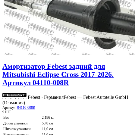
Амортизатор Febest задний для
Mitsubishi Eclipse Cross 2017-2026.
Артикул 04110-008R
Febest · Германия
Febest — Febest Autoteile GmbH
(Германия)
Артикул:
04110-008R
9 ШТ
Вес
2,196 кг
Длина упаковки
50,0 см
Ширина упаковки
11,0 см
Высота упаковки
11,0 см