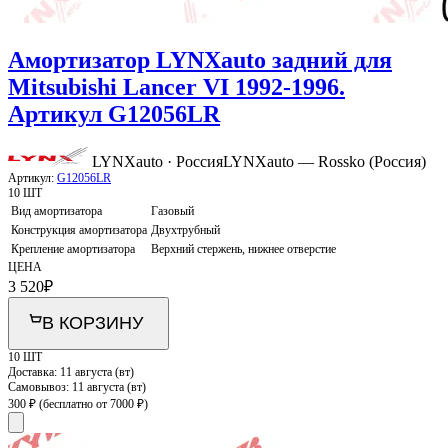
Амортизатор LYNXauto задний для
Mitsubishi Lancer VI 1992-1996.
Артикул G12056LR
LYNXauto · Россия
LYNXauto — Rossko (Россия)
Артикул:
G12056LR
10 ШТ
Вид амортизатора
Газовый
Конструкция амортизатора
Двухтрубный
Крепление амортизатора
Верхний стержень, нижнее отверстие
ЦЕНА
3 520
₽
В КОРЗИНУ
10 ШТ
Доставка:
11 августа (вт)
Самовывоз:
11 августа (вт)
300 ₽
(бесплатно от 7000 ₽)