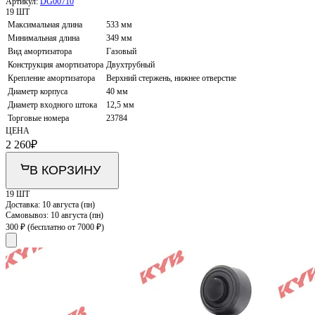
Артикул:
DG00710
19 ШТ
Максимальная длина
533 мм
Минимальная длина
349 мм
Вид амортизатора
Газовый
Конструкция амортизатора
Двухтрубный
Крепление амортизатора
Верхний стержень, нижнее отверстие
Диаметр корпуса
40 мм
Диаметр входного штока
12,5 мм
Торговые номера
23784
ЦЕНА
2 260
₽
В КОРЗИНУ
19 ШТ
Доставка:
10 августа (пн)
Самовывоз:
10 августа (пн)
300 ₽
(бесплатно от 7000 ₽)