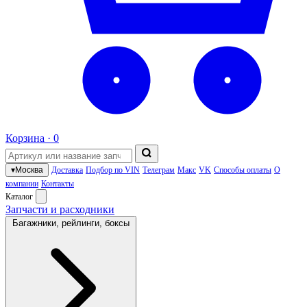
Корзина ·
0
▾
Москва
Доставка
Подбор по VIN
Телеграм
Макс
VK
Способы оплаты
О
компании
Контакты
Каталог
Запчасти и расходники
Багажники, рейлинги, боксы