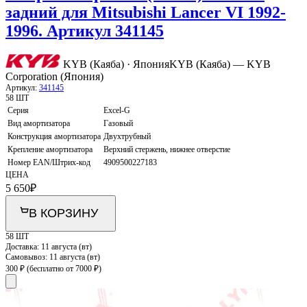
задний для Mitsubishi Lancer VI 1992-
1996. Артикул 341145
KYB (Каяба) · Япония
KYB (Каяба) — KYB
Corporation (Япония)
Артикул:
341145
58 ШТ
Серия
Excel-G
Вид амортизатора
Газовый
Конструкция амортизатора
Двухтрубный
Крепление амортизатора
Верхний стержень, нижнее отверстие
Номер EAN/Штрих-код
4909500227183
ЦЕНА
5 650
₽
В КОРЗИНУ
58 ШТ
Доставка:
11 августа (вт)
Самовывоз:
11 августа (вт)
300 ₽
(бесплатно от 7000 ₽)