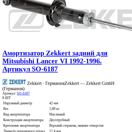
Амортизатор Zekkert задний для
Mitsubishi Lancer VI 1992-1996.
Артикул SO-6187
Zekkert · Германия
Zekkert — Zekkert GmbH
(Германия)
Артикул:
SO-6187
8 ШТ
Наружный диаметр
42 мм
Вес
1,89 кг
Вид амортизатора
Масляный
Конструкция амортизатора
Двухтрубный
Крепление амортизатора
Верхний стержень, нижнее отверстие
Диаметр поршневого штока
12,4 мм