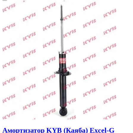
Амортизатор KYB (Каяба) Excel-G