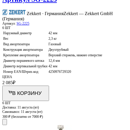
Zekkert · Германия
Zekkert — Zekkert GmbH
(Германия)
Артикул:
SG-2225
6 ШТ
Наружный диаметр
42 мм
Вес
2,3 кг
Вид амортизатора
Газовый
Конструкция амортизатора
Двухтрубный
Крепление амортизатора
Верхний стержень, нижнее отверстие
Диаметр поршневого штока
12,4 мм
Диаметр вертикальной трубки
42 мм
Номер EAN/Штрих-код
4250976729320
ЦЕНА
2 085
₽
В КОРЗИНУ
6 ШТ
Доставка:
11 августа (вт)
Самовывоз:
11 августа (вт)
300 ₽
(бесплатно от 7000 ₽)