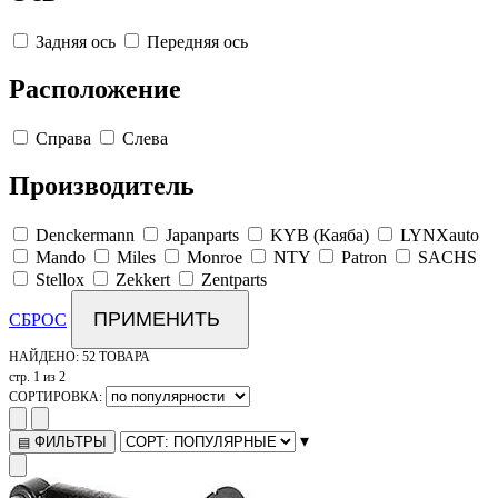
Задняя ось
Передняя ось
Расположение
Справа
Слева
Производитель
Denckermann
Japanparts
KYB (Каяба)
LYNXauto
Mando
Miles
Monroe
NTY
Patron
SACHS
Stellox
Zekkert
Zentparts
ПРИМЕНИТЬ
СБРОС
НАЙДЕНО:
52 ТОВАРА
стр. 1 из 2
СОРТИРОВКА:
▾
ФИЛЬТРЫ
▤