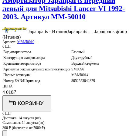
Амортизатор Japanparts передний
левый для Mitsubishi Lancer VI 1992-
2003. Артикул MM-50010
Japanparts · Италия
Japanparts — Japanparts group
(Италия)
Артикул:
MM-50010
6 ШТ
Вид амортизатора
Газовый
Конструкция амортизатора
Двухтрубный
Крепление амортизатора
Верхний стержень
Артикулы рекомендуемых комплектующих
SM0096
Парные артикулы
MM-50014
Номер EAN/Штрих-код
8052553042879
ЦЕНА
4 010
₽
В КОРЗИНУ
6 ШТ
Доставка:
14 августа (пт)
Самовывоз:
14 августа (пт)
300 ₽
(бесплатно от 7000 ₽)