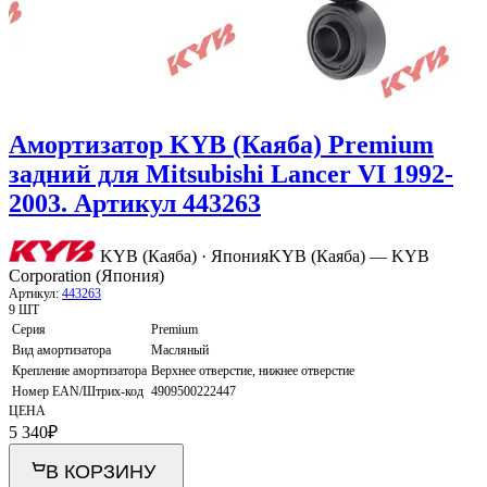
Амортизатор KYB (Каяба) Premium
задний для Mitsubishi Lancer VI 1992-
2003. Артикул 443263
KYB (Каяба) · Япония
KYB (Каяба) — KYB
Corporation (Япония)
Артикул:
443263
9 ШТ
Серия
Premium
Вид амортизатора
Масляный
Крепление амортизатора
Верхнее отверстие, нижнее отверстие
Номер EAN/Штрих-код
4909500222447
ЦЕНА
5 340
₽
В КОРЗИНУ