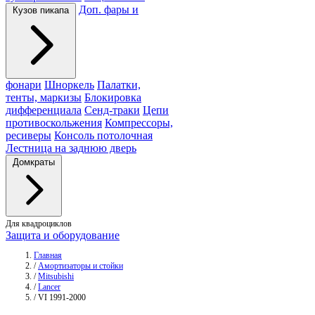
Доп. фары и
Кузов пикапа
фонари
Шноркель
Палатки,
тенты, маркизы
Блокировка
дифференциала
Сенд-траки
Цепи
противоскольжения
Компрессоры,
ресиверы
Консоль потолочная
Лестница на заднюю дверь
Домкраты
Для квадроциклов
Защита и оборудование
Главная
/
Амортизаторы и стойки
/
Mitsubishi
/
Lancer
/
VI 1991-2000