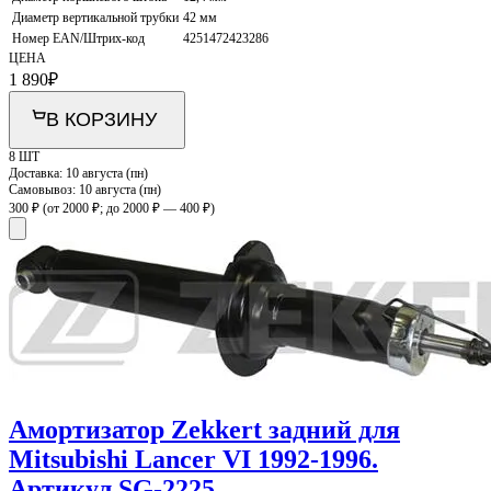
Диаметр вертикальной трубки
42 мм
Номер EAN/Штрих-код
4251472423286
ЦЕНА
1 890
₽
В КОРЗИНУ
8 ШТ
Доставка:
10 августа (пн)
Самовывоз:
10 августа (пн)
300 ₽
(от 2000 ₽; до 2000 ₽ — 400 ₽)
Амортизатор Zekkert задний для
Mitsubishi Lancer VI 1992-1996.
Артикул SG-2225