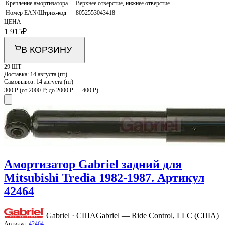
Крепление амортизатора
Верхнее отверстие, нижнее отверстие
Номер EAN/Штрих-код
8052553043418
ЦЕНА
1 915
₽
В КОРЗИНУ
29 ШТ
Доставка:
14 августа (пт)
Самовывоз:
14 августа (пт)
300 ₽
(от 2000 ₽; до 2000 ₽ — 400 ₽)
Амортизатор Gabriel задний для
Mitsubishi Tredia 1982-1987. Артикул
42464
Gabriel · США
Gabriel — Ride Control, LLC (США)
Артикул:
42464