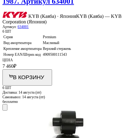
1987. Артикул 634001
KYB (Каяба) · Япония
KYB (Каяба) — KYB
Corporation (Япония)
Артикул:
634001
6 ШТ
Серия
Premium
Вид амортизатора
Масляный
Крепление амортизатора
Верхний стержень
Номер EAN/Штрих-код
4909500111543
ЦЕНА
7 460
₽
В КОРЗИНУ
6 ШТ
Доставка:
14 августа (пт)
Самовывоз:
14 августа (пт)
бесплатно