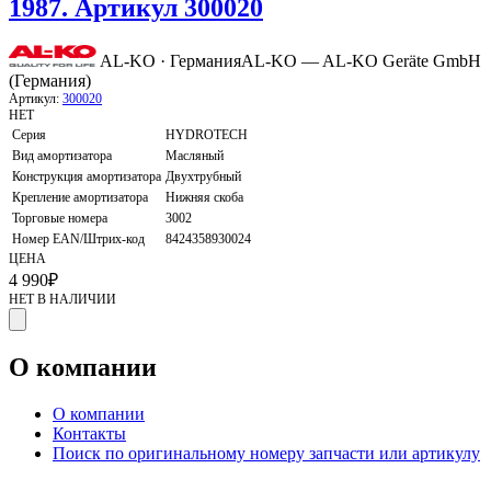
1987. Артикул 300020
AL-KO · Германия
AL-KO — AL-KO Geräte GmbH
(Германия)
Артикул:
300020
НЕТ
Серия
HYDROTECH
Вид амортизатора
Масляный
Конструкция амортизатора
Двухтрубный
Крепление амортизатора
Нижняя скоба
Торговые номера
3002
Номер EAN/Штрих-код
8424358930024
ЦЕНА
4 990
₽
НЕТ В НАЛИЧИИ
О компании
О компании
Контакты
Поиск по оригинальному номеру запчасти или артикулу