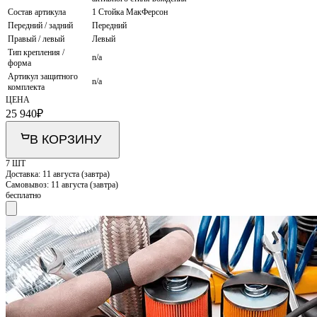
Состав артикула
1 Стойка МакФерсон
Передний / задний
Передний
Правый / левый
Левый
Тип крепления /
n/a
форма
Артикул защитного
n/a
комплекта
ЦЕНА
25 940
₽
В КОРЗИНУ
7 ШТ
Доставка:
11 августа (завтра)
Самовывоз:
11 августа (завтра)
бесплатно