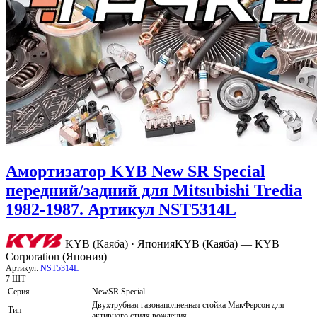
Амортизатор KYB New SR Special
передний/задний для Mitsubishi Tredia
1982-1987. Артикул NST5314L
KYB (Каяба) · Япония
KYB (Каяба) — KYB
Corporation (Япония)
Артикул:
NST5314L
7 ШТ
Серия
NewSR Special
Двухтрубная газонаполненная стойка МакФерсон для
Тип
активного стиля вождения