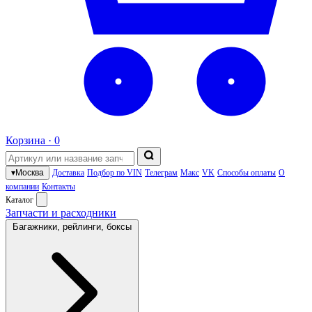
Корзина ·
0
▾
Москва
Доставка
Подбор по VIN
Телеграм
Макс
VK
Способы оплаты
О
компании
Контакты
Каталог
Запчасти и расходники
Багажники, рейлинги, боксы