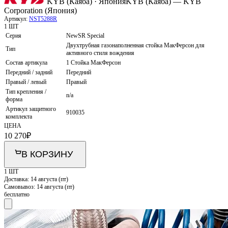
KYB (Каяба) · Япония
KYB (Каяба) — KYB
Corporation (Япония)
Артикул:
NST5288R
1 ШТ
Серия
NewSR Special
Двухтрубная газонаполненная стойка МакФерсон для
Тип
активного стиля вождения
Состав артикула
1 Стойка МакФерсон
Передний / задний
Передний
Правый / левый
Правый
Тип крепления /
n/a
форма
Артикул защитного
910035
комплекта
ЦЕНА
10 270
₽
В КОРЗИНУ
1 ШТ
Доставка:
14 августа (пт)
Самовывоз:
14 августа (пт)
бесплатно