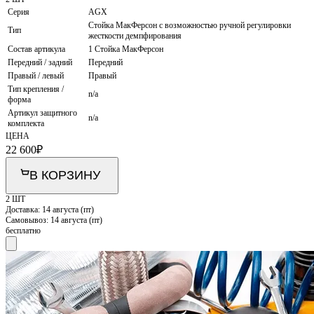
Серия
AGX
Стойка МакФерсон с возможностью ручной регулировки
Тип
жесткости демпфирования
Состав артикула
1 Стойка МакФерсон
Передний / задний
Передний
Правый / левый
Правый
Тип крепления /
n/a
форма
Артикул защитного
n/a
комплекта
ЦЕНА
22 600
₽
В КОРЗИНУ
2 ШТ
Доставка:
14 августа (пт)
Самовывоз:
14 августа (пт)
бесплатно