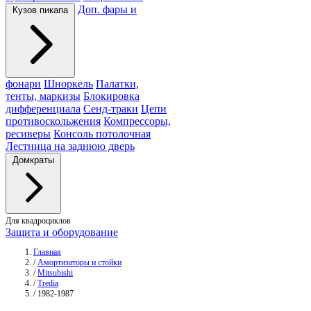
Доп. фары и
Кузов пикапа
фонари
Шноркель
Палатки,
тенты, маркизы
Блокировка
дифференциала
Сенд-траки
Цепи
противоскольжения
Компрессоры,
ресиверы
Консоль потолочная
Лестница на заднюю дверь
Домкраты
Для квадроциклов
Защита и оборудование
Главная
/
Амортизаторы и стойки
/
Mitsubishi
/
Tredia
/
1982-1987