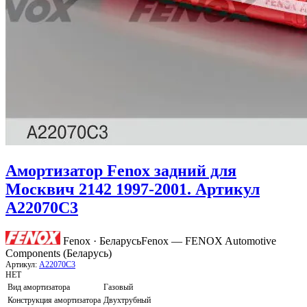
Амортизатор Fenox задний для
Москвич 2142 1997-2001. Артикул
A22070C3
Fenox · Беларусь
Fenox — FENOX Automotive
Components (Беларусь)
Артикул:
A22070C3
НЕТ
Вид амортизатора
Газовый
Конструкция амортизатора
Двухтрубный