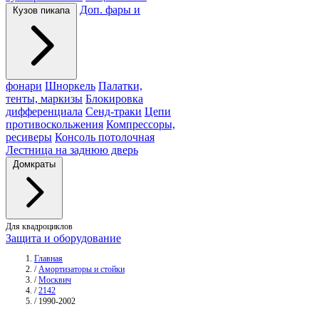
Доп. фары и
Кузов пикапа
фонари
Шноркель
Палатки,
тенты, маркизы
Блокировка
дифференциала
Сенд-траки
Цепи
противоскольжения
Компрессоры,
ресиверы
Консоль потолочная
Лестница на заднюю дверь
Домкраты
Для квадроциклов
Защита и оборудование
Главная
/
Амортизаторы и стойки
/
Москвич
/
2142
/
1990-2002