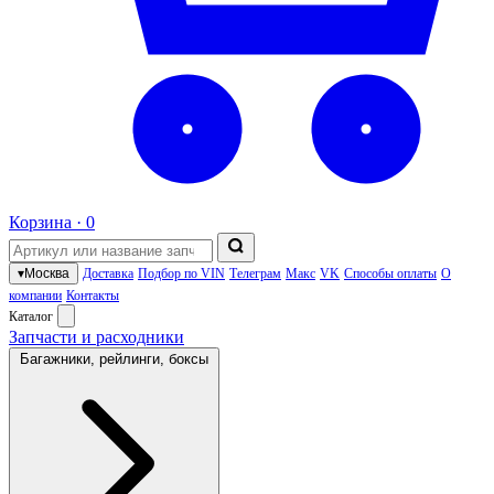
Корзина ·
0
▾
Москва
Доставка
Подбор по VIN
Телеграм
Макс
VK
Способы оплаты
О
компании
Контакты
Каталог
Запчасти и расходники
Багажники, рейлинги, боксы