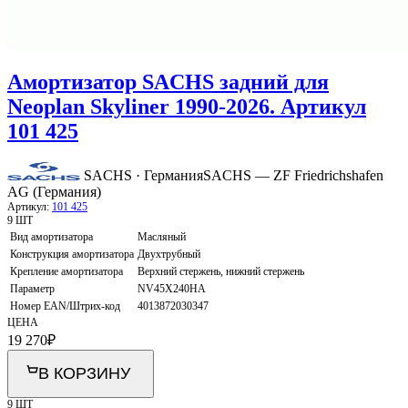
Амортизатор SACHS задний для
Neoplan Skyliner 1990-2026. Артикул
101 425
SACHS · Германия
SACHS — ZF Friedrichshafen
AG (Германия)
Артикул:
101 425
9 ШТ
Вид амортизатора
Масляный
Конструкция амортизатора
Двухтрубный
Крепление амортизатора
Верхний стержень, нижний стержень
Параметр
NV45X240HA
Номер EAN/Штрих-код
4013872030347
ЦЕНА
19 270
₽
В КОРЗИНУ
9 ШТ