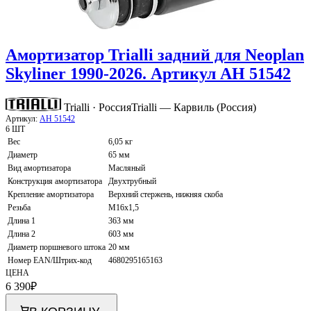
Амортизатор Trialli задний для Neoplan
Skyliner 1990-2026. Артикул AH 51542
Trialli · Россия
Trialli — Карвиль (Россия)
Артикул:
AH 51542
6 ШТ
Вес
6,05 кг
Диаметр
65 мм
Вид амортизатора
Масляный
Конструкция амортизатора
Двухтрубный
Крепление амортизатора
Верхний стержень, нижняя скоба
Резьба
M16x1,5
Длина 1
363 мм
Длина 2
603 мм
Диаметр поршневого штока
20 мм
Номер EAN/Штрих-код
4680295165163
ЦЕНА
6 390
₽