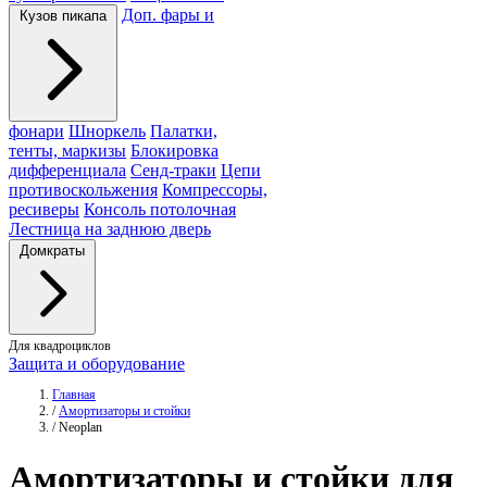
Доп. фары и
Кузов пикапа
фонари
Шноркель
Палатки,
тенты, маркизы
Блокировка
дифференциала
Сенд-траки
Цепи
противоскольжения
Компрессоры,
ресиверы
Консоль потолочная
Лестница на заднюю дверь
Домкраты
Для квадроциклов
Защита и оборудование
Главная
/
Амортизаторы и стойки
/
Neoplan
Амортизаторы
и стойки для