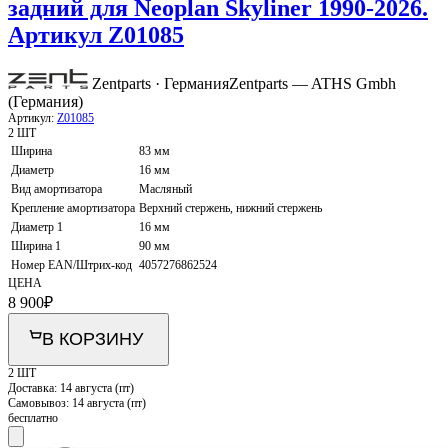
задний для Neoplan Skyliner 1990-2026.
Артикул Z01085
Zentparts · Германия
Zentparts — ATHS Gmbh
(Германия)
Артикул:
Z01085
2 ШТ
Ширина
83 мм
Диаметр
16 мм
Вид амортизатора
Масляный
Крепление амортизатора
Верхний стержень, нижний стержень
Диаметр 1
16 мм
Ширина 1
90 мм
Номер EAN/Штрих-код
4057276862524
ЦЕНА
8 900
₽
В КОРЗИНУ
2 ШТ
Доставка:
14 августа (пт)
Самовывоз:
14 августа (пт)
бесплатно