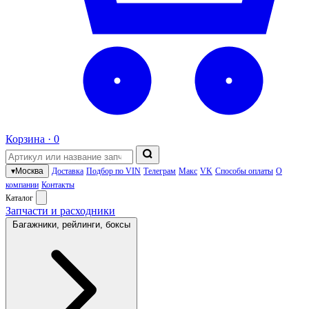
Корзина ·
0
▾
Москва
Доставка
Подбор по VIN
Телеграм
Макс
VK
Способы оплаты
О
компании
Контакты
Каталог
Запчасти и расходники
Багажники, рейлинги, боксы