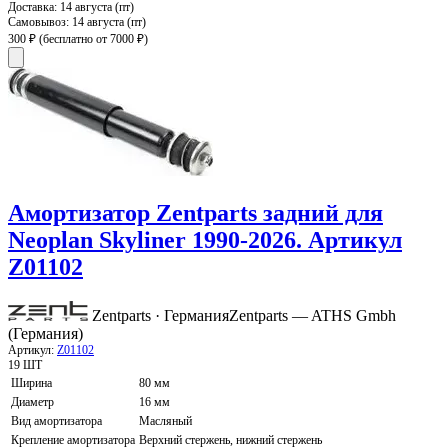
Доставка:
14 августа (пт)
Самовывоз:
14 августа (пт)
300 ₽
(бесплатно от 7000 ₽)
Амортизатор Zentparts задний для
Neoplan Skyliner 1990-2026. Артикул
Z01102
Zentparts · Германия
Zentparts — ATHS Gmbh
(Германия)
Артикул:
Z01102
19 ШТ
Ширина
80 мм
Диаметр
16 мм
Вид амортизатора
Масляный
Крепление амортизатора
Верхний стержень, нижний стержень