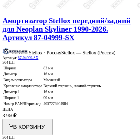
Амортизатор Stellox передний/задний
для Neoplan Skyliner 1990-2026.
Артикул 87-04999-SX
Stellox · Россия
Stellox — Stellox (Россия)
Артикул:
87-04999-SX
304 ШТ
Ширина
83 мм
Диаметр
16 мм
Вид амортизатора
Масляный
Крепление амортизатора
Верхний стержень, нижний стержень
Диаметр 1
16 мм
Ширина 1
90 мм
Номер EAN/Штрих-код
4057276404984
ЦЕНА
3 960
₽
В КОРЗИНУ
304 ШТ