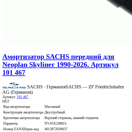
Амортизатор SACHS передний для
Neoplan Skyliner 1990-2026. Артикул
101 467
SACHS · Германия
SACHS — ZF Friedrichshafen
AG (Германия)
Артикул:
101 467
НЕТ
Вид амортизатора
Масляный
Конструкция амортизатора
Двухтрубный
Крепление амортизатора
Верхний стержень, нижний стержень
Параметр
NV45X240HA
Номер EAN/Штрих-код
4013872030637