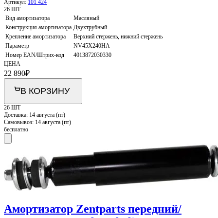
Артикул:
101 424
26 ШТ
Вид амортизатора
Масляный
Конструкция амортизатора
Двухтрубный
Крепление амортизатора
Верхний стержень, нижний стержень
Параметр
NV45X240HA
Номер EAN/Штрих-код
4013872030330
ЦЕНА
22 890
₽
В КОРЗИНУ
26 ШТ
Доставка:
14 августа (пт)
Самовывоз:
14 августа (пт)
бесплатно
Амортизатор Zentparts передний/