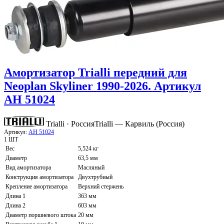
Амортизатор Trialli передний для
Neoplan Skyliner 1990-2026. Артикул
AH 51024
Trialli · Россия
Trialli — Карвиль (Россия)
Артикул:
AH 51024
1 ШТ
Вес
5,524 кг
Диаметр
63,5 мм
Вид амортизатора
Масляный
Конструкция амортизатора
Двухтрубный
Крепление амортизатора
Верхний стержень
Длина 1
363 мм
Длина 2
603 мм
Диаметр поршневого штока
20 мм