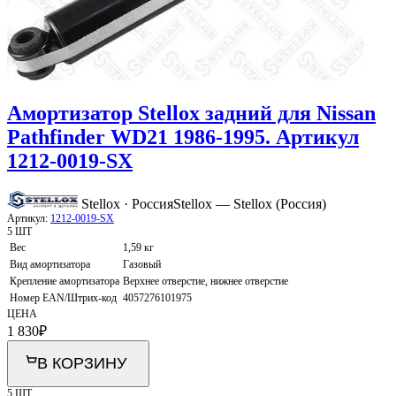
Амортизатор Stellox задний для Nissan
Pathfinder WD21 1986-1995. Артикул
1212-0019-SX
Stellox · Россия
Stellox — Stellox (Россия)
Артикул:
1212-0019-SX
5 ШТ
Вес
1,59 кг
Вид амортизатора
Газовый
Крепление амортизатора
Верхнее отверстие, нижнее отверстие
Номер EAN/Штрих-код
4057276101975
ЦЕНА
1 830
₽
В КОРЗИНУ
5 ШТ