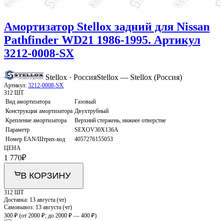
Амортизатор Stellox задний для Nissan
Pathfinder WD21 1986-1995. Артикул
3212-0008-SX
Stellox · Россия
Stellox — Stellox (Россия)
Артикул:
3212-0008-SX
312 ШТ
Вид амортизатора
Газовый
Конструкция амортизатора
Двухтрубный
Крепление амортизатора
Верхний стержень, нижнее отверстие
Параметр
SEXOV30X136A
Номер EAN/Штрих-код
4057276155053
ЦЕНА
1 770
₽
В КОРЗИНУ
312 ШТ
Доставка:
13 августа (чт)
Самовывоз:
13 августа (чт)
300 ₽
(от 2000 ₽; до 2000 ₽ — 400 ₽)