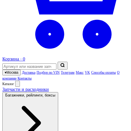
Корзина ·
0
▾
Москва
Доставка
Подбор по VIN
Телеграм
Макс
VK
Способы оплаты
О
компании
Контакты
Каталог
Запчасти и расходники
Багажники, рейлинги, боксы