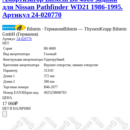
для Nissan Pathfinder WD21 1986-1995.
Артикул 24-020770
Bilstein · Германия
Bilstein — ThyssenKrupp Bilstein
GmbH (Германия)
Артикул:
24-020770
НЕТ
Серия
B6 4600
Вид амортизатора
Газовый
Конструкция амортизатора
Однотрубный
Крепление амортизатора
Верхнее отверстие, нижнее отверстие
Параметр
313/43
Длина 1
372 мм
Длина 2
580 мм
Торговые номера
B46-2077
Номер EAN/Штрих-код
4025258606763
ЦЕНА
17 060
₽
НЕТ В НАЛИЧИИ