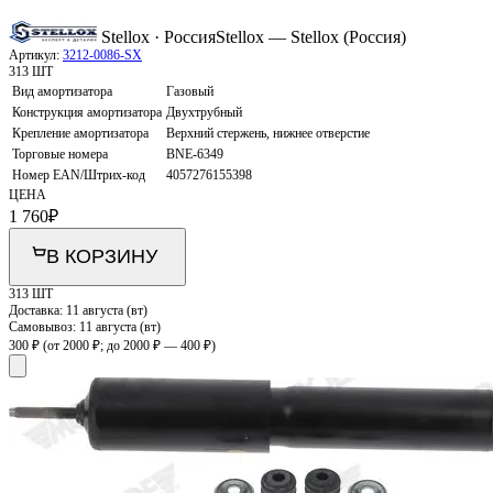
Stellox · Россия
Stellox — Stellox (Россия)
Артикул:
3212-0086-SX
313 ШТ
Вид амортизатора
Газовый
Конструкция амортизатора
Двухтрубный
Крепление амортизатора
Верхний стержень, нижнее отверстие
Торговые номера
BNE-6349
Номер EAN/Штрих-код
4057276155398
ЦЕНА
1 760
₽
В КОРЗИНУ
313 ШТ
Доставка:
11 августа (вт)
Самовывоз:
11 августа (вт)
300 ₽
(от 2000 ₽; до 2000 ₽ — 400 ₽)