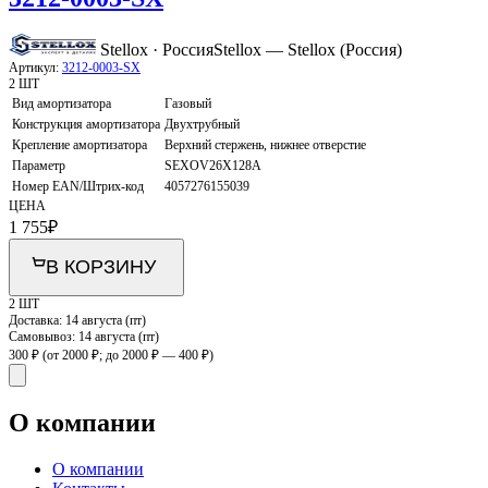
Stellox · Россия
Stellox — Stellox (Россия)
Артикул:
3212-0003-SX
2 ШТ
Вид амортизатора
Газовый
Конструкция амортизатора
Двухтрубный
Крепление амортизатора
Верхний стержень, нижнее отверстие
Параметр
SEXOV26X128A
Номер EAN/Штрих-код
4057276155039
ЦЕНА
1 755
₽
В КОРЗИНУ
2 ШТ
Доставка:
14 августа (пт)
Самовывоз:
14 августа (пт)
300 ₽
(от 2000 ₽; до 2000 ₽ — 400 ₽)
О компании
О компании