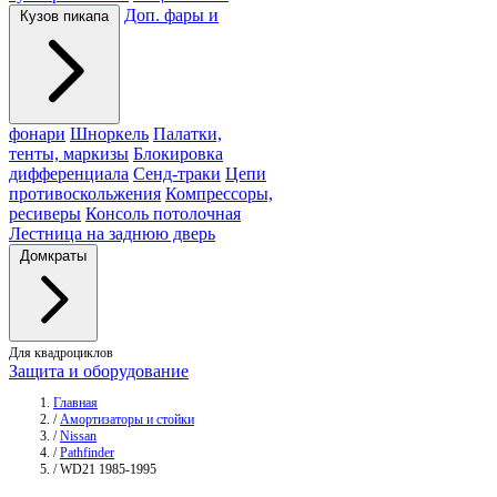
Доп. фары и
Кузов пикапа
фонари
Шноркель
Палатки,
тенты, маркизы
Блокировка
дифференциала
Сенд-траки
Цепи
противоскольжения
Компрессоры,
ресиверы
Консоль потолочная
Лестница на заднюю дверь
Домкраты
Для квадроциклов
Защита и оборудование
Главная
/
Амортизаторы и стойки
/
Nissan
/
Pathfinder
/
WD21 1985-1995