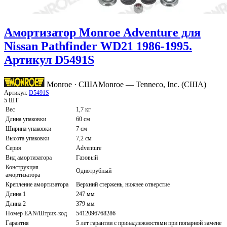
Амортизатор Monroe Adventure для
Nissan Pathfinder WD21 1986-1995.
Артикул D5491S
Monroe · США
Monroe — Tenneco, Inc. (США)
Артикул:
D5491S
5 ШТ
Вес
1,7 кг
Длина упаковки
60 см
Ширина упаковки
7 см
Высота упаковки
7,2 см
Серия
Adventure
Вид амортизатора
Газовый
Конструкция
Однотрубный
амортизатора
Крепление амортизатора
Верхний стержень, нижнее отверстие
Длина 1
247 мм
Длина 2
379 мм
Номер EAN/Штрих-код
5412096768286
Гарантия
5 лет гарантии с принадлежностями при попарной замене