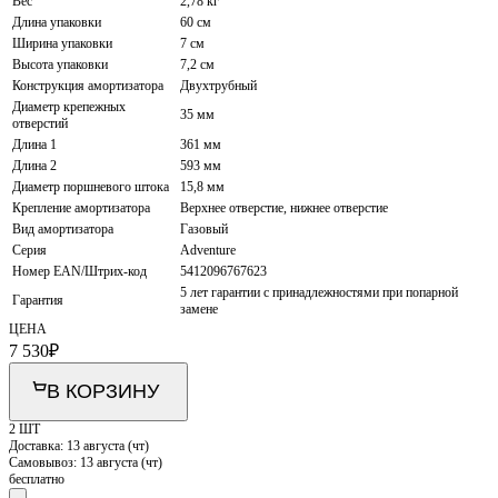
Вес
2,78 кг
Длина упаковки
60 см
Ширина упаковки
7 см
Высота упаковки
7,2 см
Конструкция амортизатора
Двухтрубный
Диаметр крепежных
35 мм
отверстий
Длина 1
361 мм
Длина 2
593 мм
Диаметр поршневого штока
15,8 мм
Крепление амортизатора
Верхнее отверстие, нижнее отверстие
Вид амортизатора
Газовый
Серия
Adventure
Номер EAN/Штрих-код
5412096767623
5 лет гарантии с принадлежностями при попарной
Гарантия
замене
ЦЕНА
7 530
₽
В КОРЗИНУ
2 ШТ
Доставка:
13 августа (чт)
Самовывоз:
13 августа (чт)
бесплатно