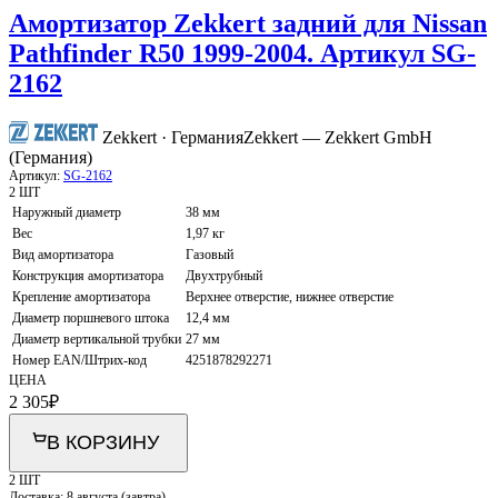
Амортизатор Zekkert задний для Nissan
Pathfinder R50 1999-2004. Артикул SG-
2162
Zekkert · Германия
Zekkert — Zekkert GmbH
(Германия)
Артикул:
SG-2162
2 ШТ
Наружный диаметр
38 мм
Вес
1,97 кг
Вид амортизатора
Газовый
Конструкция амортизатора
Двухтрубный
Крепление амортизатора
Верхнее отверстие, нижнее отверстие
Диаметр поршневого штока
12,4 мм
Диаметр вертикальной трубки
27 мм
Номер EAN/Штрих-код
4251878292271
ЦЕНА
2 305
₽
В КОРЗИНУ
2 ШТ
Доставка:
8 августа (завтра)