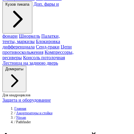
Доп. фары и
Кузов пикапа
фонари
Шноркель
Палатки,
тенты, маркизы
Блокировка
дифференциала
Сенд-траки
Цепи
противоскольжения
Компрессоры,
ресиверы
Консоль потолочная
Лестница на заднюю дверь
Домкраты
Для квадроциклов
Защита и оборудование
Главная
/
Амортизаторы и стойки
/
Nissan
/
Pathfinder