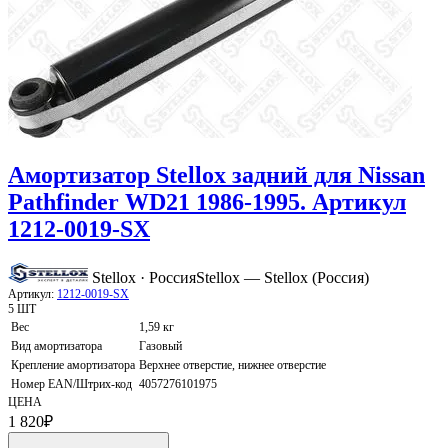
Амортизатор Stellox задний для Nissan
Pathfinder WD21 1986-1995. Артикул
1212-0019-SX
Stellox · Россия
Stellox — Stellox (Россия)
Артикул:
1212-0019-SX
5 ШТ
Вес
1,59 кг
Вид амортизатора
Газовый
Крепление амортизатора
Верхнее отверстие, нижнее отверстие
Номер EAN/Штрих-код
4057276101975
ЦЕНА
1 820
₽