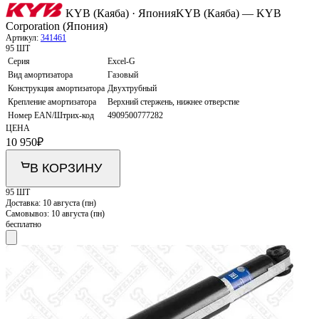
KYB (Каяба) · Япония
KYB (Каяба) — KYB
Corporation (Япония)
Артикул:
341461
95 ШТ
Серия
Excel-G
Вид амортизатора
Газовый
Конструкция амортизатора
Двухтрубный
Крепление амортизатора
Верхний стержень, нижнее отверстие
Номер EAN/Штрих-код
4909500777282
ЦЕНА
10 950
₽
В КОРЗИНУ
95 ШТ
Доставка:
10 августа (пн)
Самовывоз:
10 августа (пн)
бесплатно