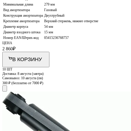
Минимальная длина
279 мм
Вид амортизатора
Газовый
Конструкция амортизатора
Двухтрубный
Крепление амортизатора
Верхний стержень, нижнее отверстие
Диаметр корпуса
54 мм
Диаметр входного штока
15 мм
Номер EAN/Штрих-код
05415236768757
ЦЕНА
2 860
₽
В КОРЗИНУ
10 ШТ
Доставка:
8 августа (завтра)
Самовывоз:
10 августа (пн)
300 ₽
(бесплатно от 7000 ₽)