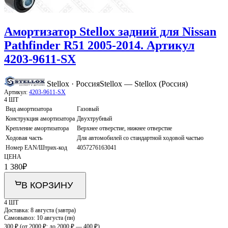
Амортизатор Stellox задний для Nissan
Pathfinder R51 2005-2014. Артикул
4203-9611-SX
Stellox · Россия
Stellox — Stellox (Россия)
Артикул:
4203-9611-SX
4 ШТ
Вид амортизатора
Газовый
Конструкция амортизатора
Двухтрубный
Крепление амортизатора
Верхнее отверстие, нижнее отверстие
Ходовая часть
Для автомобилей со стандартной ходовой частью
Номер EAN/Штрих-код
4057276163041
ЦЕНА
1 380
₽
В КОРЗИНУ
4 ШТ
Доставка:
8 августа (завтра)
Самовывоз:
10 августа (пн)
300 ₽
(от 2000 ₽; до 2000 ₽ — 400 ₽)