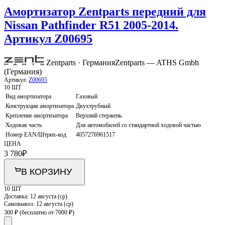
Амортизатор Zentparts передний для
Nissan Pathfinder R51 2005-2014.
Артикул Z00695
Zentparts · Германия
Zentparts — ATHS Gmbh
(Германия)
Артикул:
Z00695
10 ШТ
Вид амортизатора
Газовый
Конструкция амортизатора
Двухтрубный
Крепление амортизатора
Верхний стержень
Ходовая часть
Для автомобилей со стандартной ходовой частью
Номер EAN/Штрих-код
4057276961517
ЦЕНА
3 780
₽
В КОРЗИНУ
10 ШТ
Доставка:
12 августа (ср)
Самовывоз:
12 августа (ср)
300 ₽
(бесплатно от 7000 ₽)