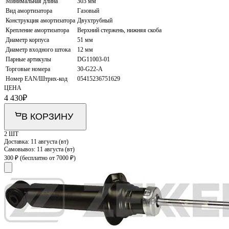
Минимальная длина
303 мм
Вид амортизатора
Газовый
Конструкция амортизатора
Двухтрубный
Крепление амортизатора
Верхний стержень, нижняя скоба
Диаметр корпуса
51 мм
Диаметр входного штока
12 мм
Парные артикулы
DG11003-01
Торговые номера
30-G22-A
Номер EAN/Штрих-код
05415236751629
ЦЕНА
4 430
₽
В КОРЗИНУ
2 ШТ
Доставка:
11 августа (вт)
Самовывоз:
11 августа (вт)
300 ₽
(бесплатно от 7000 ₽)