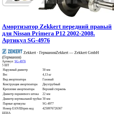
Амортизатор Zekkert передний правый
для Nissan Primera P12 2002-2008.
Артикул SG-4976
Zekkert · Германия
Zekkert — Zekkert GmbH
(Германия)
Артикул:
SG-4976
5 ШТ
Наружный диаметр
50 мм
Вес
4,13 кг
Вид амортизатора
Газовый
Конструкция амортизатора
Двухтрубный
Крепление амортизатора
Верхний стержень
Диаметр поршневого штока
22 мм
Диаметр вертикальной трубки
50 мм
Парные артикулы
SG-4977
Номер EAN/Штрих-код
4250976726367
ЦЕНА