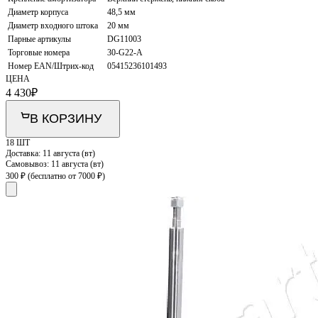
Диаметр корпуса
48,5 мм
Диаметр входного штока
20 мм
Парные артикулы
DG11003
Торговые номера
30-G22-A
Номер EAN/Штрих-код
05415236101493
ЦЕНА
4 430
₽
В КОРЗИНУ
18 ШТ
Доставка:
11 августа (вт)
Самовывоз:
11 августа (вт)
300 ₽
(бесплатно от 7000 ₽)