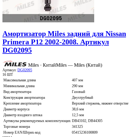
Амортизатор Miles задний для Nissan
Primera P12 2002-2008. Артикул
DG02095
Miles · Китай
Miles — Miles (Китай)
Артикул:
DG02095
16 ШТ
Максимальная длина
407 мм
Минимальная длина
290 мм
Вид амортизатора
Газовый
Конструкция амортизатора
Двухтрубный
Крепление амортизатора
Верхний стержень, нижнее отверстие
Диаметр корпуса
38,6 мм
Диаметр входного штока
12,5 мм
Артикулы рекомендуемых комплектующих
DB43102, DB44305
Торговые номера
341325
Номер EAN/Штрих-код
05415236100809