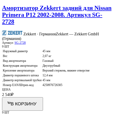
Амортизатор Zekkert задний для Nissan
Primera P12 2002-2008. Артикул SG-
2728
Zekkert · Германия
Zekkert — Zekkert GmbH
(Германия)
Артикул:
SG-2728
9 ШТ
Наружный диаметр
45 мм
Вес
2,07 кг
Вид амортизатора
Газовый
Конструкция амортизатора
Двухтрубный
Крепление амортизатора
Верхний стержень, нижнее отверстие
Диаметр поршневого штока
12,4 мм
Диаметр вертикальной трубки
45 мм
Номер EAN/Штрих-код
4250976726305
ЦЕНА
2 540
₽
В КОРЗИНУ
9 ШТ