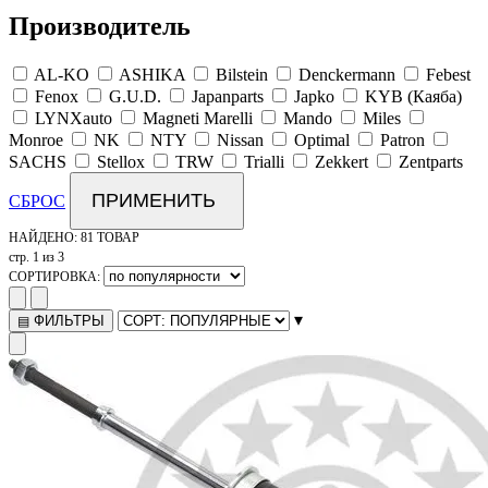
Производитель
AL-KO
ASHIKA
Bilstein
Denckermann
Febest
Fenox
G.U.D.
Japanparts
Japko
KYB (Каяба)
LYNXauto
Magneti Marelli
Mando
Miles
Monroe
NK
NTY
Nissan
Optimal
Patron
SACHS
Stellox
TRW
Trialli
Zekkert
Zentparts
ПРИМЕНИТЬ
СБРОС
НАЙДЕНО:
81 ТОВАР
стр. 1 из 3
СОРТИРОВКА:
▾
ФИЛЬТРЫ
▤