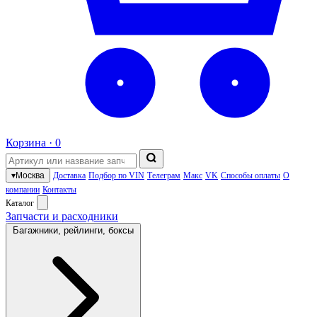
Корзина ·
0
▾
Москва
Доставка
Подбор по VIN
Телеграм
Макс
VK
Способы оплаты
О
компании
Контакты
Каталог
Запчасти и расходники
Багажники, рейлинги, боксы