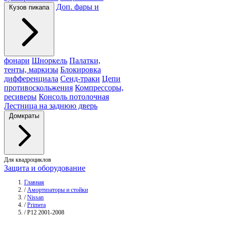
Доп. фары и
Кузов пикапа
фонари
Шноркель
Палатки,
тенты, маркизы
Блокировка
дифференциала
Сенд-траки
Цепи
противоскольжения
Компрессоры,
ресиверы
Консоль потолочная
Лестница на заднюю дверь
Домкраты
Для квадроциклов
Защита и оборудование
Главная
/
Амортизаторы и стойки
/
Nissan
/
Primera
/
P12 2001-2008