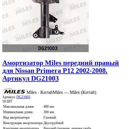
Амортизатор Miles передний правый
для Nissan Primera P12 2002-2008.
Артикул DG21003
Miles · Китай
Miles — Miles (Китай)
Артикул:
DG21003
18 ШТ
Максимальная длина
480 мм
Минимальная длина
300 мм
Вид амортизатора
Газовый
Конструкция амортизатора
Двухтрубный
Крепление амортизатора
Верхний стержень, нижняя скоба