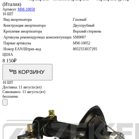
(Италия)
Артикул:
MM-10050
16 ШТ
Вид амортизатора
Газовый
Конструкция амортизатора
Двухтрубный
Крепление амортизатора
Верхний стержень
Артикулы рекомендуемых комплектующих
SM0007
Парные артикулы
MM-10052
Номер EAN/Штрих-код
8052553037295
ЦЕНА
8 150
₽
В КОРЗИНУ
16 ШТ
Доставка:
11 августа (вт)
Самовывоз:
11 августа (вт)
бесплатно