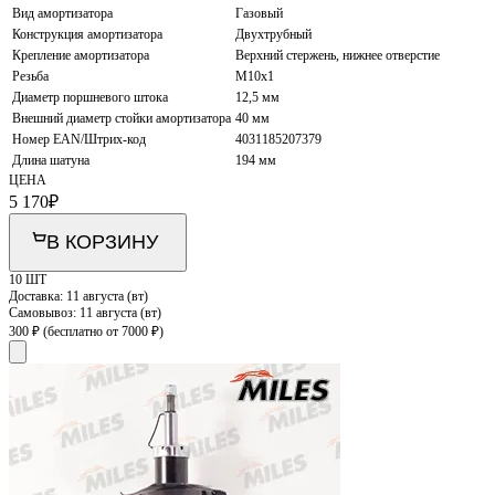
Вид амортизатора
Газовый
Конструкция амортизатора
Двухтрубный
Крепление амортизатора
Верхний стержень, нижнее отверстие
Резьба
M10x1
Диаметр поршневого штока
12,5 мм
Внешний диаметр стойки амортизатора
40 мм
Номер EAN/Штрих-код
4031185207379
Длина шатуна
194 мм
ЦЕНА
5 170
₽
В КОРЗИНУ
10 ШТ
Доставка:
11 августа (вт)
Самовывоз:
11 августа (вт)
300 ₽
(бесплатно от 7000 ₽)