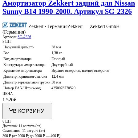
Амортизатор Zekkert задний для Nissan
Sunny B14 1990-2000. Артикул SG-2326
Zekkert · Германия
Zekkert — Zekkert GmbH
(Германия)
Артикул:
SG-2326
8 ШТ
Наружный диаметр
38 мм
Вес
1,38 кг
Вид амортизатора
Газовый
Конструкция амортизатора
Двухтрубный
Крепление амортизатора
Верхнее отверстие, нижнее отверстие
Диаметр поршневого штока
12,4 мм
Диаметр вертикальной трубки
38 мм
Номер EAN/Штрих-код
4250976770520
ЦЕНА
1 520
₽
В КОРЗИНУ
8 ШТ
Доставка:
11 августа (вт)
Самовывоз:
11 августа (вт)
300 ₽
(от 2000 ₽; до 2000 ₽ — 400 ₽)