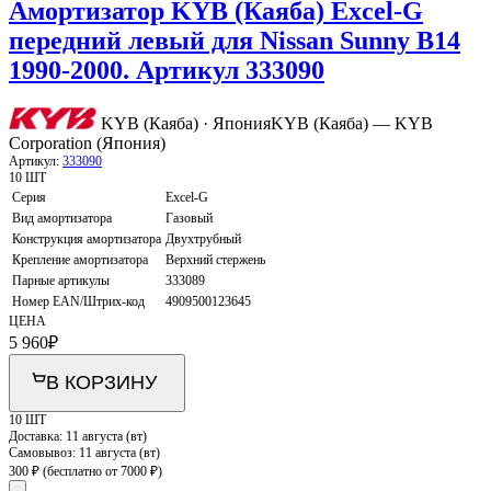
Амортизатор KYB (Каяба) Excel-G
передний левый для Nissan Sunny B14
1990-2000. Артикул 333090
KYB (Каяба) · Япония
KYB (Каяба) — KYB
Corporation (Япония)
Артикул:
333090
10 ШТ
Серия
Excel-G
Вид амортизатора
Газовый
Конструкция амортизатора
Двухтрубный
Крепление амортизатора
Верхний стержень
Парные артикулы
333089
Номер EAN/Штрих-код
4909500123645
ЦЕНА
5 960
₽
В КОРЗИНУ
10 ШТ
Доставка:
11 августа (вт)
Самовывоз:
11 августа (вт)
300 ₽
(бесплатно от 7000 ₽)