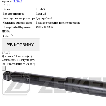
Артикул:
343240
37 ШТ
Серия
Excel-G
Вид амортизатора
Газовый
Конструкция амортизатора
Двухтрубный
Крепление амортизатора
Верхнее отверстие, нижнее отверстие
Номер EAN/Штрих-код
4909500093665
ЦЕНА
3 970
₽
В КОРЗИНУ
37 ШТ
Доставка:
11 августа (вт)
Самовывоз:
11 августа (вт)
300 ₽
(бесплатно от 7000 ₽)