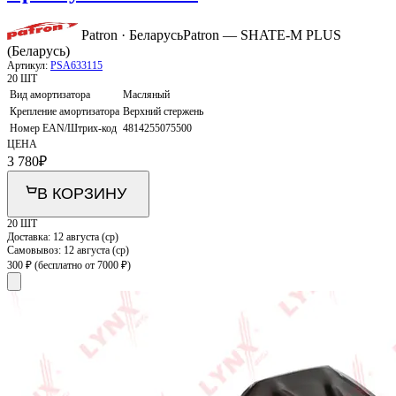
Patron · Беларусь
Patron — SHATE-M PLUS
(Беларусь)
Артикул:
PSA633115
20 ШТ
Вид амортизатора
Масляный
Крепление амортизатора
Верхний стержень
Номер EAN/Штрих-код
4814255075500
ЦЕНА
3 780
₽
В КОРЗИНУ
20 ШТ
Доставка:
12 августа (ср)
Самовывоз:
12 августа (ср)
300 ₽
(бесплатно от 7000 ₽)