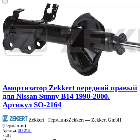
Амортизатор Zekkert передний правый
для Nissan Sunny B14 1990-2000.
Артикул SO-2164
Zekkert · Германия
Zekkert — Zekkert GmbH
(Германия)
Артикул:
SO-2164
7 ШТ