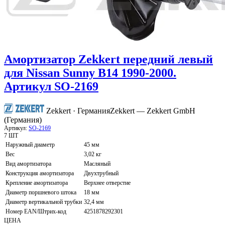
Амортизатор Zekkert передний левый
для Nissan Sunny B14 1990-2000.
Артикул SO-2169
Zekkert · Германия
Zekkert — Zekkert GmbH
(Германия)
Артикул:
SO-2169
7 ШТ
Наружный диаметр
45 мм
Вес
3,02 кг
Вид амортизатора
Масляный
Конструкция амортизатора
Двухтрубный
Крепление амортизатора
Верхнее отверстие
Диаметр поршневого штока
18 мм
Диаметр вертикальной трубки
32,4 мм
Номер EAN/Штрих-код
4251878292301
ЦЕНА