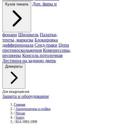
Доп. фары и
Кузов пикапа
фонари
Шноркель
Палатки,
тенты, маркизы
Блокировка
дифференциала
Сенд-траки
Цепи
противоскольжения
Компрессоры,
ресиверы
Консоль потолочная
Лестница на заднюю дверь
Домкраты
Для квадроциклов
Защита и оборудование
Главная
/
Амортизаторы и стойки
/
Nissan
/
Sunny
/
B14 1993-1999