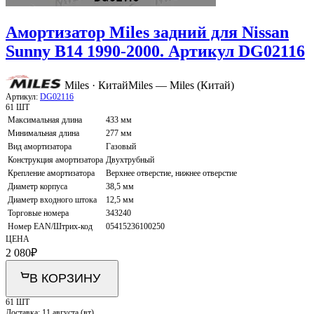
Амортизатор Miles задний для Nissan
Sunny B14 1990-2000. Артикул DG02116
Miles · Китай
Miles — Miles (Китай)
Артикул:
DG02116
61 ШТ
Максимальная длина
433 мм
Минимальная длина
277 мм
Вид амортизатора
Газовый
Конструкция амортизатора
Двухтрубный
Крепление амортизатора
Верхнее отверстие, нижнее отверстие
Диаметр корпуса
38,5 мм
Диаметр входного штока
12,5 мм
Торговые номера
343240
Номер EAN/Штрих-код
05415236100250
ЦЕНА
2 080
₽
В КОРЗИНУ
61 ШТ
Доставка:
11 августа (вт)