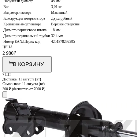
Наружный диаметр
45 мм
Вес
3,01 кг
Вид амортизатора
Масляный
Конструкция амортизатора
Двухтрубный
Крепление амортизатора
Верхнее отверстие
Диаметр поршневого штока
18 мм
Диаметр вертикальной трубки
32,4 мм
Номер EAN/Штрих-код
4251878292295
ЦЕНА
2 980
₽
В КОРЗИНУ
7 ШТ
Доставка:
11 августа (вт)
Самовывоз:
11 августа (вт)
300 ₽
(бесплатно от 7000 ₽)