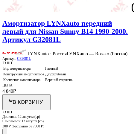
Амортизатор LYNXauto передний
левый для Nissan Sunny B14 1990-2000.
Артикул G32081L
LYNXauto · Россия
LYNXauto — Rossko (Россия)
Артикул:
G32081L
73 ШТ
Вид амортизатора
Газовый
Конструкция амортизатора
Двухтрубный
Крепление амортизатора
Верхний стержень
ЦЕНА
4 840
₽
В КОРЗИНУ
73 ШТ
Доставка:
12 августа (ср)
Самовывоз:
12 августа (ср)
300 ₽
(бесплатно от 7000 ₽)