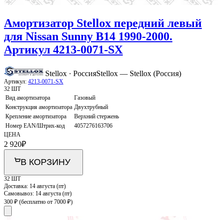
Амортизатор Stellox передний левый
для Nissan Sunny B14 1990-2000.
Артикул 4213-0071-SX
Stellox · Россия
Stellox — Stellox (Россия)
Артикул:
4213-0071-SX
32 ШТ
Вид амортизатора
Газовый
Конструкция амортизатора
Двухтрубный
Крепление амортизатора
Верхний стержень
Номер EAN/Штрих-код
4057276163706
ЦЕНА
2 920
₽
В КОРЗИНУ
32 ШТ
Доставка:
14 августа (пт)
Самовывоз:
14 августа (пт)
300 ₽
(бесплатно от 7000 ₽)