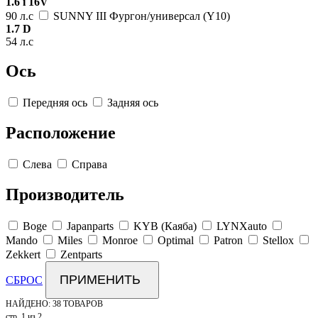
1.6 i 16V
90 л.с
SUNNY III Фургон/универсал (Y10)
1.7 D
54 л.с
Ось
Передняя ось
Задняя ось
Расположение
Слева
Справа
Производитель
Boge
Japanparts
KYB (Каяба)
LYNXauto
Mando
Miles
Monroe
Optimal
Patron
Stellox
Zekkert
Zentparts
ПРИМЕНИТЬ
СБРОС
НАЙДЕНО:
38 ТОВАРОВ
стр. 1 из 2