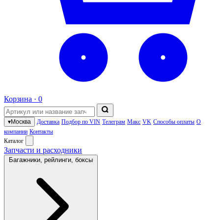
Корзина ·
0
▾
Москва
Доставка
Подбор по VIN
Телеграм
Макс
VK
Способы оплаты
О
компании
Контакты
Каталог
Запчасти и расходники
Багажники, рейлинги, боксы