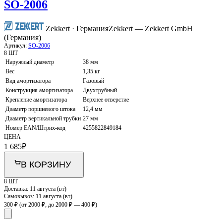
SO-2006
Zekkert · Германия
Zekkert — Zekkert GmbH
(Германия)
Артикул:
SO-2006
8 ШТ
Наружный диаметр
38 мм
Вес
1,35 кг
Вид амортизатора
Газовый
Конструкция амортизатора
Двухтрубный
Крепление амортизатора
Верхнее отверстие
Диаметр поршневого штока
12,4 мм
Диаметр вертикальной трубки
27 мм
Номер EAN/Штрих-код
4255822849184
ЦЕНА
1 685
₽
В КОРЗИНУ
8 ШТ
Доставка:
11 августа (вт)
Самовывоз:
11 августа (вт)
300 ₽
(от 2000 ₽; до 2000 ₽ — 400 ₽)