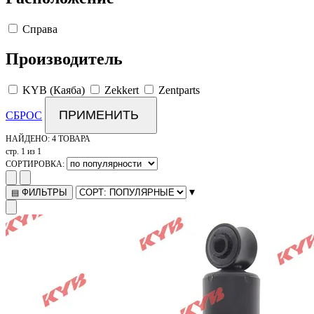
Справа
Производитель
KYB (Каяба)
Zekkert
Zentparts
ПРИМЕНИТЬ
СБРОС
НАЙДЕНО:
4 ТОВАРА
стр. 1 из 1
СОРТИРОВКА:
▾
ФИЛЬТРЫ
▤