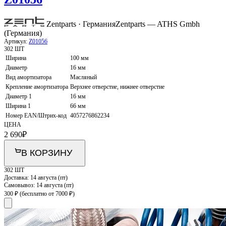
Zentparts · Германия
Zentparts — ATHS Gmbh
(Германия)
Артикул:
Z01056
302 ШТ
Ширина
100 мм
Диаметр
16 мм
Вид амортизатора
Масляный
Крепление амортизатора
Верхнее отверстие, нижнее отверстие
Диаметр 1
16 мм
Ширина 1
66 мм
Номер EAN/Штрих-код
4057276862234
ЦЕНА
2 690
₽
В КОРЗИНУ
302 ШТ
Доставка:
14 августа (пт)
Самовывоз:
14 августа (пт)
300 ₽
(бесплатно от 7000 ₽)