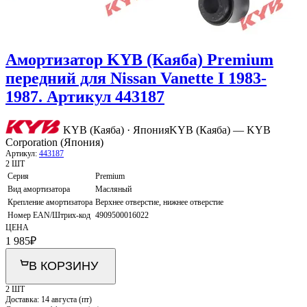
Амортизатор KYB (Каяба) Premium
передний для Nissan Vanette I 1983-
1987. Артикул 443187
KYB (Каяба) · Япония
KYB (Каяба) — KYB
Corporation (Япония)
Артикул:
443187
2 ШТ
Серия
Premium
Вид амортизатора
Масляный
Крепление амортизатора
Верхнее отверстие, нижнее отверстие
Номер EAN/Штрих-код
4909500016022
ЦЕНА
1 985
₽
В КОРЗИНУ
2 ШТ
Доставка:
14 августа (пт)