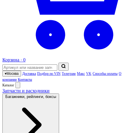
Корзина ·
0
▾
Москва
Доставка
Подбор по VIN
Телеграм
Макс
VK
Способы оплаты
О
компании
Контакты
Каталог
Запчасти и расходники
Багажники, рейлинги, боксы