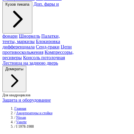
Доп. фары и
Кузов пикапа
фонари
Шноркель
Палатки,
тенты, маркизы
Блокировка
дифференциала
Сенд-траки
Цепи
противоскольжения
Компрессоры,
ресиверы
Консоль потолочная
Лестница на заднюю дверь
Домкраты
Для квадроциклов
Защита и оборудование
Главная
/
Амортизаторы и стойки
/
Nissan
/
Vanette
/
I 1978-1988