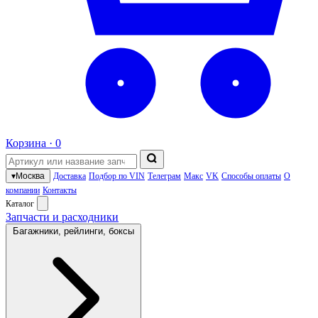
Корзина ·
0
▾
Москва
Доставка
Подбор по VIN
Телеграм
Макс
VK
Способы оплаты
О
компании
Контакты
Каталог
Запчасти и расходники
Багажники, рейлинги, боксы