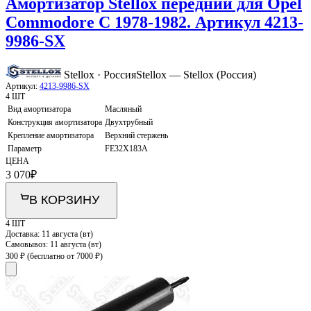
Амортизатор Stellox передний для Opel
Commodore C 1978-1982. Артикул 4213-
9986-SX
Stellox · Россия
Stellox — Stellox (Россия)
Артикул:
4213-9986-SX
4 ШТ
Вид амортизатора
Масляный
Конструкция амортизатора
Двухтрубный
Крепление амортизатора
Верхний стержень
Параметр
FE32X183A
ЦЕНА
3 070
₽
В КОРЗИНУ
4 ШТ
Доставка:
11 августа (вт)
Самовывоз:
11 августа (вт)
300 ₽
(бесплатно от 7000 ₽)