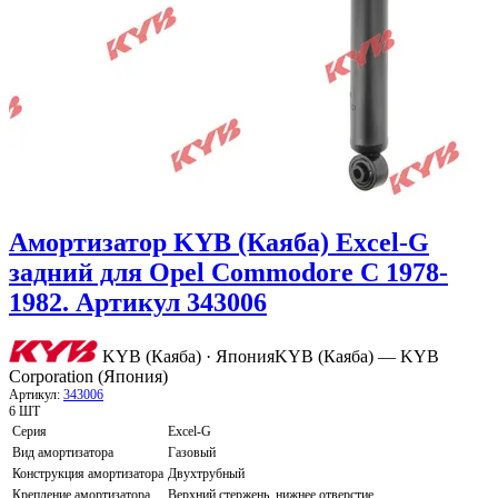
Амортизатор KYB (Каяба) Excel-G
задний для Opel Commodore C 1978-
1982. Артикул 343006
KYB (Каяба) · Япония
KYB (Каяба) — KYB
Corporation (Япония)
Артикул:
343006
6 ШТ
Серия
Excel-G
Вид амортизатора
Газовый
Конструкция амортизатора
Двухтрубный
Крепление амортизатора
Верхний стержень, нижнее отверстие