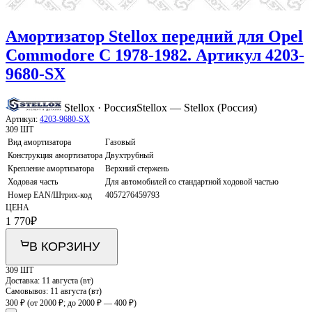
Амортизатор Stellox передний для Opel
Commodore C 1978-1982. Артикул 4203-
9680-SX
Stellox · Россия
Stellox — Stellox (Россия)
Артикул:
4203-9680-SX
309 ШТ
Вид амортизатора
Газовый
Конструкция амортизатора
Двухтрубный
Крепление амортизатора
Верхний стержень
Ходовая часть
Для автомобилей со стандартной ходовой частью
Номер EAN/Штрих-код
4057276459793
ЦЕНА
1 770
₽
В КОРЗИНУ
309 ШТ
Доставка:
11 августа (вт)
Самовывоз:
11 августа (вт)
300 ₽
(от 2000 ₽; до 2000 ₽ — 400 ₽)