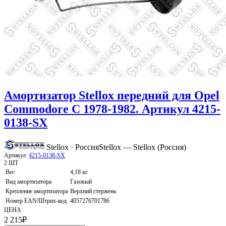
Амортизатор Stellox передний для Opel
Commodore C 1978-1982. Артикул 4215-
0138-SX
Stellox · Россия
Stellox — Stellox (Россия)
Артикул:
4215-0138-SX
2 ШТ
Вес
4,18 кг
Вид амортизатора
Газовый
Крепление амортизатора
Верхний стержень
Номер EAN/Штрих-код
4057276701786
ЦЕНА
2 215
₽