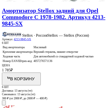
Амортизатор Stellox задний для Opel
Commodore C 1978-1982. Артикул 4213-
9845-SX
Stellox · Россия
Stellox — Stellox (Россия)
Артикул:
4213-9845-SX
6 ШТ
Вид амортизатора
Масляный
Крепление амортизатора
Верхний стержень, нижнее отверстие
Ходовая часть
Для автомобилей со стандартной ходовой частью
Номер EAN/Штрих-код
4057276571136
ЦЕНА
1 785
₽
В КОРЗИНУ
6 ШТ
Доставка:
13 августа (чт)
Самовывоз:
13 августа (чт)
300 ₽
(от 2000 ₽; до 2000 ₽ — 400 ₽)