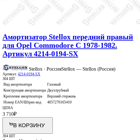
Амортизатор Stellox передний правый
для Opel Commodore C 1978-1982.
Артикул 4214-0194-SX
Stellox · Россия
Stellox — Stellox (Россия)
Артикул:
4214-0194-SX
304 ШТ
Вид амортизатора
Газовый
Конструкция амортизатора
Двухтрубный
Крепление амортизатора
Верхний стержень
Номер EAN/Штрих-код
4057276165410
ЦЕНА
3 710
₽
В КОРЗИНУ
304 ШТ