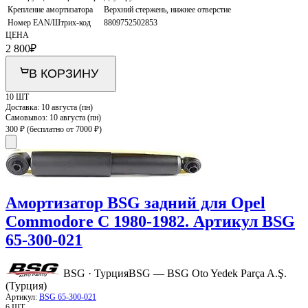
Крепление амортизатора
Верхний стержень, нижнее отверстие
Номер EAN/Штрих-код
8809752502853
ЦЕНА
2 800
₽
В КОРЗИНУ
10 ШТ
Доставка:
10 августа (пн)
Самовывоз:
10 августа (пн)
300 ₽
(бесплатно от 7000 ₽)
Амортизатор BSG задний для Opel
Commodore C 1980-1982. Артикул BSG
65-300-021
BSG · Турция
BSG — BSG Oto Yedek Parça A.Ş.
(Турция)
Артикул:
BSG 65-300-021
6 ШТ