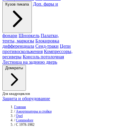
Доп. фары и
Кузов пикапа
фонари
Шноркель
Палатки,
тенты, маркизы
Блокировка
дифференциала
Сенд-траки
Цепи
противоскольжения
Компрессоры,
ресиверы
Консоль потолочная
Лестница на заднюю дверь
Домкраты
Для квадроциклов
Защита и оборудование
Главная
/
Амортизаторы и стойки
/
Opel
/
Commodore
/
C 1978-1982