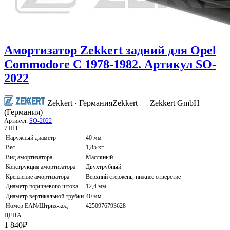
Амортизатор Zekkert задний для Opel
Commodore C 1978-1982. Артикул SO-
2022
Zekkert · Германия
Zekkert — Zekkert GmbH
(Германия)
Артикул:
SO-2022
7 ШТ
Наружный диаметр
40 мм
Вес
1,85 кг
Вид амортизатора
Масляный
Конструкция амортизатора
Двухтрубный
Крепление амортизатора
Верхний стержень, нижнее отверстие
Диаметр поршневого штока
12,4 мм
Диаметр вертикальной трубки
40 мм
Номер EAN/Штрих-код
4250976793628
ЦЕНА
1 840
₽