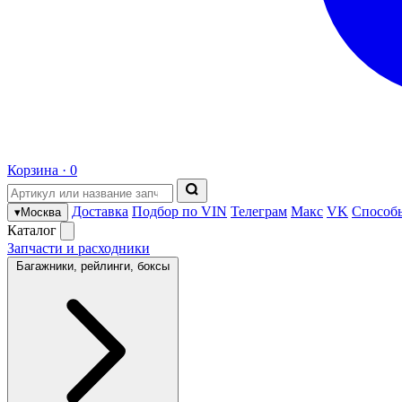
Корзина ·
0
Доставка
Подбор по VIN
Телеграм
Макс
VK
Способ
▾
Москва
Каталог
Запчасти и расходники
Багажники, рейлинги, боксы