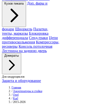
Доп. фары и
Кузов пикапа
фонари
Шноркель
Палатки,
тенты, маркизы
Блокировка
дифференциала
Сенд-траки
Цепи
противоскольжения
Компрессоры,
ресиверы
Консоль потолочная
Лестница на заднюю дверь
Домкраты
Для квадроциклов
Защита и оборудование
Главная
/
Амортизаторы и стойки
/
Opel
/
Karl
/
2015-2026