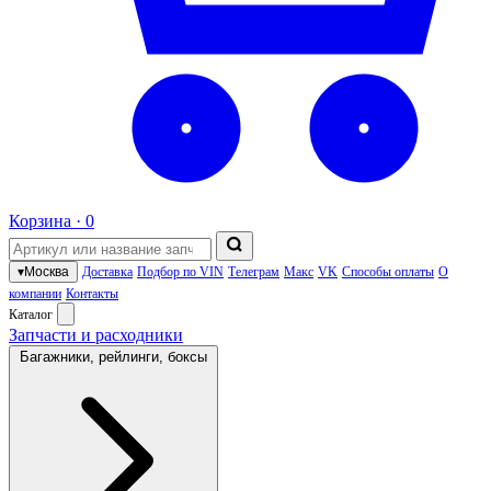
Корзина ·
0
▾
Москва
Доставка
Подбор по VIN
Телеграм
Макс
VK
Способы оплаты
О
компании
Контакты
Каталог
Запчасти и расходники
Багажники, рейлинги, боксы