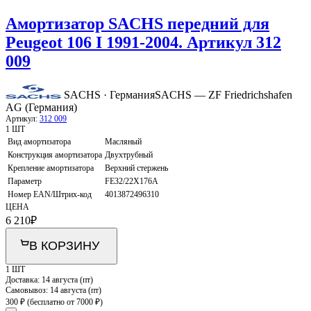
Амортизатор SACHS передний для
Peugeot 106 I 1991-2004. Артикул 312
009
SACHS · Германия
SACHS — ZF Friedrichshafen
AG (Германия)
Артикул:
312 009
1 ШТ
Вид амортизатора
Масляный
Конструкция амортизатора
Двухтрубный
Крепление амортизатора
Верхний стержень
Параметр
FE32/22X176A
Номер EAN/Штрих-код
4013872496310
ЦЕНА
6 210
₽
В КОРЗИНУ
1 ШТ
Доставка:
14 августа (пт)
Самовывоз:
14 августа (пт)
300 ₽
(бесплатно от 7000 ₽)