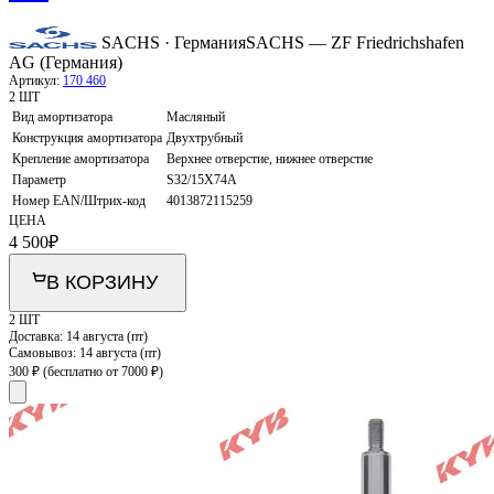
SACHS · Германия
SACHS — ZF Friedrichshafen
AG (Германия)
Артикул:
170 460
2 ШТ
Вид амортизатора
Масляный
Конструкция амортизатора
Двухтрубный
Крепление амортизатора
Верхнее отверстие, нижнее отверстие
Параметр
S32/15X74A
Номер EAN/Штрих-код
4013872115259
ЦЕНА
4 500
₽
В КОРЗИНУ
2 ШТ
Доставка:
14 августа (пт)
Самовывоз:
14 августа (пт)
300 ₽
(бесплатно от 7000 ₽)