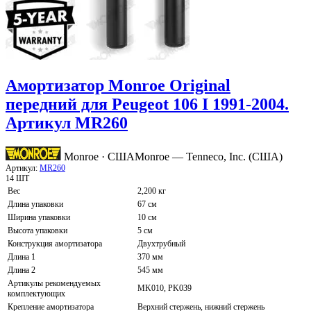
Амортизатор Monroe Original
передний для Peugeot 106 I 1991-2004.
Артикул MR260
Monroe · США
Monroe — Tenneco, Inc. (США)
Артикул:
MR260
14 ШТ
Вес
2,200 кг
Длина упаковки
67 см
Ширина упаковки
10 см
Высота упаковки
5 см
Конструкция амортизатора
Двухтрубный
Длина 1
370 мм
Длина 2
545 мм
Артикулы рекомендуемых
MK010, PK039
комплектующих
Крепление амортизатора
Верхний стержень, нижний стержень