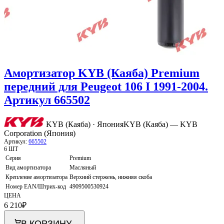
Амортизатор KYB (Каяба) Premium
передний для Peugeot 106 I 1991-2004.
Артикул 665502
KYB (Каяба) · Япония
KYB (Каяба) — KYB
Corporation (Япония)
Артикул:
665502
6 ШТ
Серия
Premium
Вид амортизатора
Масляный
Крепление амортизатора
Верхний стержень, нижняя скоба
Номер EAN/Штрих-код
4909500530924
ЦЕНА
6 210
₽
В КОРЗИНУ