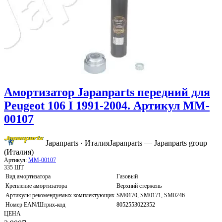
Амортизатор Japanparts передний для
Peugeot 106 I 1991-2004. Артикул MM-
00107
Japanparts · Италия
Japanparts — Japanparts group
(Италия)
Артикул:
MM-00107
335 ШТ
Вид амортизатора
Газовый
Крепление амортизатора
Верхний стержень
Артикулы рекомендуемых комплектующих
SM0170, SM0171, SM0246
Номер EAN/Штрих-код
8052553022352
ЦЕНА