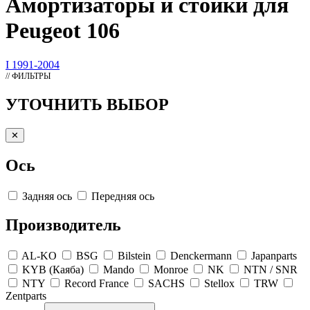
Амортизаторы
и стойки для
Peugeot 106
I 1991-2004
// ФИЛЬТРЫ
УТОЧНИТЬ ВЫБОР
✕
Ось
Задняя ось
Передняя ось
Производитель
AL-KO
BSG
Bilstein
Denckermann
Japanparts
KYB (Каяба)
Mando
Monroe
NK
NTN / SNR
NTY
Record France
SACHS
Stellox
TRW
Zentparts