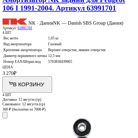
106 I 1991-2004. Артикул 63991701
NK · Дания
NK — Danish SBS Group (Дания)
Артикул:
63991701
4 ШТ
Вес нетто
1,05 кг
Вид амортизатора
Газовый
Крепление амортизатора
Верхнее отверстие, нижнее отверстие
Диаметр поршневого штока
12,5 мм
Номер EAN/Штрих-код
5703858439965
ЦЕНА
3 270
₽
В КОРЗИНУ
4 ШТ
Доставка:
12 августа (ср)
Самовывоз:
12 августа (ср)
300 ₽
(бесплатно от 7000 ₽)