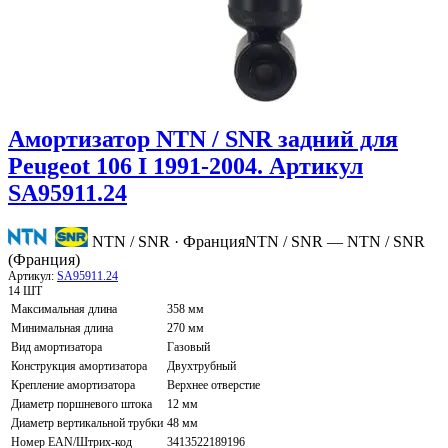
Амортизатор NTN / SNR задний для
Peugeot 106 I 1991-2004. Артикул
SA95911.24
NTN / SNR · Франция
NTN / SNR — NTN / SNR
(Франция)
Артикул:
SA95911.24
14 ШТ
Максимальная длина
358 мм
Минимальная длина
270 мм
Вид амортизатора
Газовый
Конструкция амортизатора
Двухтрубный
Крепление амортизатора
Верхнее отверстие
Диаметр поршневого штока
12 мм
Диаметр вертикальной трубки
48 мм
Номер EAN/Штрих-код
3413522189196