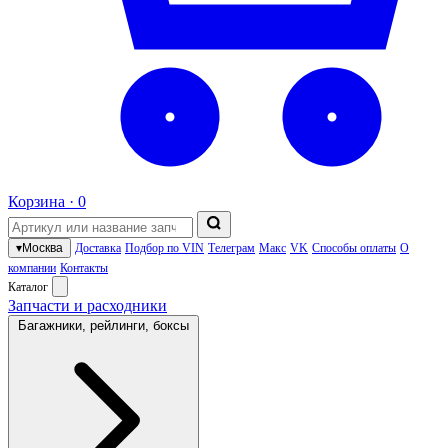
Корзина ·
0
▾
Москва
Доставка
Подбор по VIN
Телеграм
Макс
VK
Способы оплаты
О
компании
Контакты
Каталог
Запчасти и расходники
Багажники, рейлинги, боксы