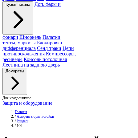
Доп. фары и
Кузов пикапа
фонари
Шноркель
Палатки,
тенты, маркизы
Блокировка
дифференциала
Сенд-траки
Цепи
противоскольжения
Компрессоры,
ресиверы
Консоль потолочная
Лестница на заднюю дверь
Домкраты
Для квадроциклов
Защита и оборудование
Главная
/
Амортизаторы и стойки
/
Peugeot
/
106