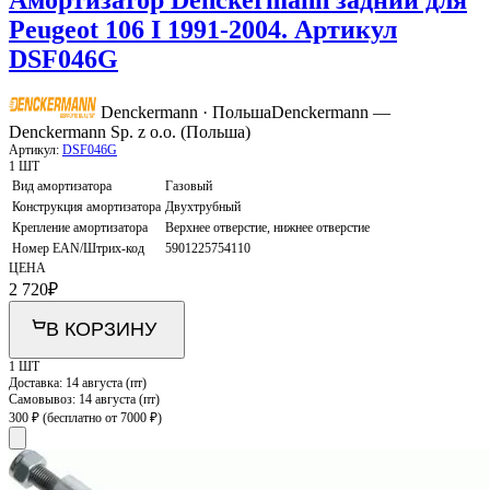
Peugeot 106 I 1991-2004. Артикул
DSF046G
Denckermann · Польша
Denckermann —
Denckermann Sp. z o.o. (Польша)
Артикул:
DSF046G
1 ШТ
Вид амортизатора
Газовый
Конструкция амортизатора
Двухтрубный
Крепление амортизатора
Верхнее отверстие, нижнее отверстие
Номер EAN/Штрих-код
5901225754110
ЦЕНА
2 720
₽
В КОРЗИНУ
1 ШТ
Доставка:
14 августа (пт)
Самовывоз:
14 августа (пт)
300 ₽
(бесплатно от 7000 ₽)