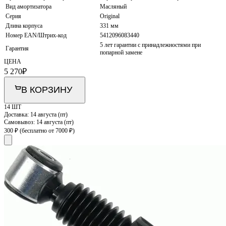
Вид амортизатора
Масляный
Серия
Original
Длина корпуса
331 мм
Номер EAN/Штрих-код
5412096083440
5 лет гарантии с принадлежностями при
Гарантия
попарной замене
ЦЕНА
5 270
₽
В КОРЗИНУ
14 ШТ
Доставка:
14 августа (пт)
Самовывоз:
14 августа (пт)
300 ₽
(бесплатно от 7000 ₽)