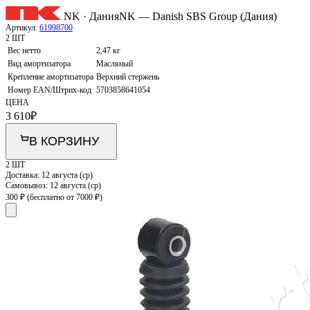
NK · Дания
NK — Danish SBS Group (Дания)
Артикул:
61998700
2 ШТ
Вес нетто
2,47 кг
Вид амортизатора
Масляный
Крепление амортизатора
Верхний стержень
Номер EAN/Штрих-код
5703858641054
ЦЕНА
3 610
₽
В КОРЗИНУ
2 ШТ
Доставка:
12 августа (ср)
Самовывоз:
12 августа (ср)
300 ₽
(бесплатно от 7000 ₽)