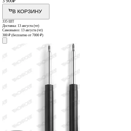
3 900
₽
В КОРЗИНУ
335 ШТ
Доставка:
13 августа (чт)
Самовывоз:
13 августа (чт)
300 ₽
(бесплатно от 7000 ₽)