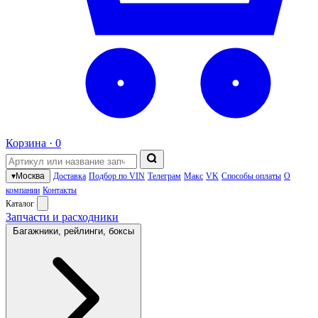
Корзина ·
0
▾
Москва
Доставка
Подбор по VIN
Телеграм
Макс
VK
Способы оплаты
О
компании
Контакты
Каталог
Запчасти и расходники
Багажники, рейлинги, боксы