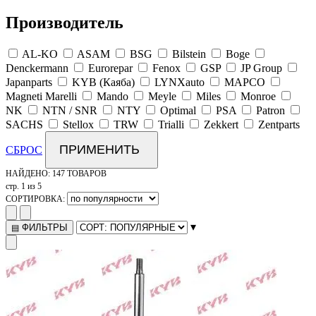
Производитель
AL-KO
ASAM
BSG
Bilstein
Boge
Denckermann
Eurorepar
Fenox
GSP
JP Group
Japanparts
KYB (Каяба)
LYNXauto
MAPCO
Magneti Marelli
Mando
Meyle
Miles
Monroe
NK
NTN / SNR
NTY
Optimal
PSA
Patron
SACHS
Stellox
TRW
Trialli
Zekkert
Zentparts
ПРИМЕНИТЬ
СБРОС
НАЙДЕНО:
147 ТОВАРОВ
стр. 1 из 5
СОРТИРОВКА:
▾
ФИЛЬТРЫ
▤