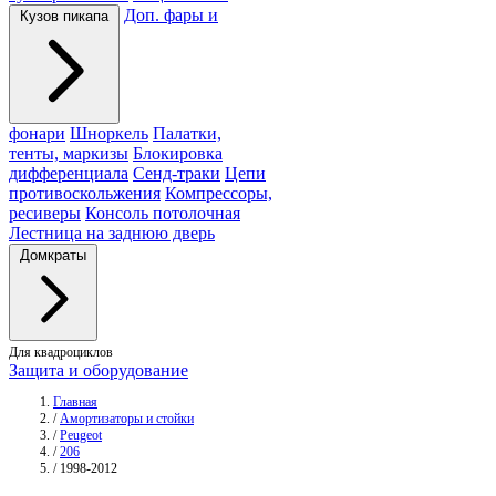
Доп. фары и
Кузов пикапа
фонари
Шноркель
Палатки,
тенты, маркизы
Блокировка
дифференциала
Сенд-траки
Цепи
противоскольжения
Компрессоры,
ресиверы
Консоль потолочная
Лестница на заднюю дверь
Домкраты
Для квадроциклов
Защита и оборудование
Главная
/
Амортизаторы и стойки
/
Peugeot
/
206
/
1998-2012