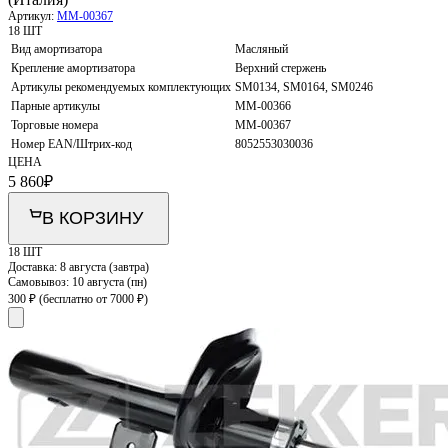
Артикул:
MM-00367
18 ШТ
Вид амортизатора
Масляный
Крепление амортизатора
Верхний стержень
Артикулы рекомендуемых комплектующих
SM0134, SM0164, SM0246
Парные артикулы
MM-00366
Торговые номера
MM-00367
Номер EAN/Штрих-код
8052553030036
ЦЕНА
5 860
₽
В КОРЗИНУ
18 ШТ
Доставка:
8 августа (завтра)
Самовывоз:
10 августа (пн)
300 ₽
(бесплатно от 7000 ₽)