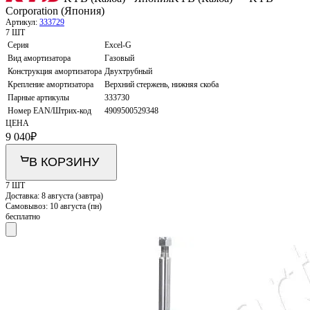
Corporation (Япония)
Артикул:
333729
7 ШТ
Серия
Excel-G
Вид амортизатора
Газовый
Конструкция амортизатора
Двухтрубный
Крепление амортизатора
Верхний стержень, нижняя скоба
Парные артикулы
333730
Номер EAN/Штрих-код
4909500529348
ЦЕНА
9 040
₽
В КОРЗИНУ
7 ШТ
Доставка:
8 августа (завтра)
Самовывоз:
10 августа (пн)
бесплатно