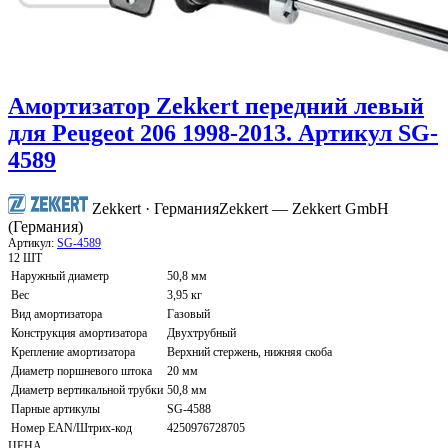
Амортизатор Zekkert передний левый
для Peugeot 206 1998-2013. Артикул SG-
4589
Zekkert · Германия
Zekkert — Zekkert GmbH
(Германия)
Артикул:
SG-4589
12 ШТ
Наружный диаметр
50,8 мм
Вес
3,95 кг
Вид амортизатора
Газовый
Конструкция амортизатора
Двухтрубный
Крепление амортизатора
Верхний стержень, нижняя скоба
Диаметр поршневого штока
20 мм
Диаметр вертикальной трубки
50,8 мм
Парные артикулы
SG-4588
Номер EAN/Штрих-код
4250976728705
ЦЕНА