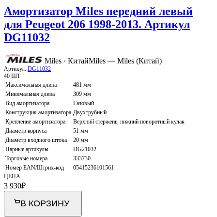
Амортизатор Miles передний левый
для Peugeot 206 1998-2013. Артикул
DG11032
Miles · Китай
Miles — Miles (Китай)
Артикул:
DG11032
40 ШТ
Максимальная длина
481 мм
Минимальная длина
309 мм
Вид амортизатора
Газовый
Конструкция амортизатора
Двухтрубный
Крепление амортизатора
Верхний стержень, нижний поворотный кулак
Диаметр корпуса
51 мм
Диаметр входного штока
20 мм
Парные артикулы
DG21032
Торговые номера
333730
Номер EAN/Штрих-код
05415236101561
ЦЕНА
3 930
₽
В КОРЗИНУ