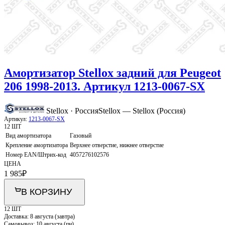
Амортизатор Stellox задний для Peugeot
206 1998-2013. Артикул 1213-0067-SX
Stellox · Россия
Stellox — Stellox (Россия)
Артикул:
1213-0067-SX
12 ШТ
Вид амортизатора
Газовый
Крепление амортизатора
Верхнее отверстие, нижнее отверстие
Номер EAN/Штрих-код
4057276102576
ЦЕНА
1 985
₽
В КОРЗИНУ
12 ШТ
Доставка:
8 августа (завтра)
Самовывоз:
10 августа (пн)