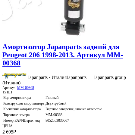
Амортизатор Japanparts задний для
Peugeot 206 1998-2013. Артикул MM-
00368
Japanparts · Италия
Japanparts — Japanparts group
(Италия)
Артикул:
MM-00368
15 ШТ
Вид амортизатора
Газовый
Конструкция амортизатора
Двухтрубный
Крепление амортизатора
Верхнее отверстие, нижнее отверстие
Торговые номера
MM-00368
Номер EAN/Штрих-код
8052553030067
ЦЕНА
2 695
₽