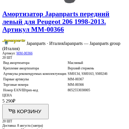
Амортизатор Japanparts передний
левый для Peugeot 206 1998-2013.
Артикул MM-00366
Japanparts · Италия
Japanparts — Japanparts group
(Италия)
Артикул:
MM-00366
20 ШТ
Вид амортизатора
Масляный
Крепление амортизатора
Верхний стержень
Артикулы рекомендуемых комплектующих
SM0134, SM0163, SM0246
Парные артикулы
MM-00367
Торговые номера
MM-00366
Номер EAN/Штрих-код
8052553030005
ЦЕНА
5 290
₽
В КОРЗИНУ
20 ШТ
Доставка:
8 августа (завтра)