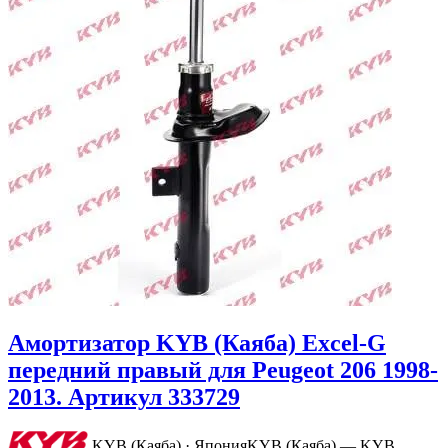
Амортизатор KYB (Каяба) Excel-G
передний правый для Peugeot 206 1998-
2013. Артикул 333729
KYB (Каяба) · Япония
KYB (Каяба) — KYB