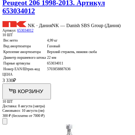
Peugeot 206 1998-2013. Артикул
653034012
NK · Дания
NK — Danish SBS Group (Дания)
Артикул:
653034012
10 ШТ
Вес нетто
4,99 кг
Вид амортизатора
Газовый
Крепление амортизатора
Верхний стержень, нижняя скоба
Диаметр поршневого штока
22 мм
Парные артикулы
653034011
Номер EAN/Штрих-код
5703858887636
ЦЕНА
3 330
₽
В КОРЗИНУ
10 ШТ
Доставка:
8 августа (завтра)
Самовывоз:
10 августа (пн)
300 ₽
(бесплатно от 7000 ₽)