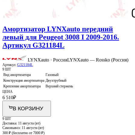
Амортизатор LYNXauto передний
левый для Peugeot 3008 I 2009-2016.
Артикул G321184L
LYNXauto · Россия
LYNXauto — Rossko (Россия)
Артикул:
G321184L
9 ШТ
Вид амортизатора
Газовый
Конструкция амортизатора
Двухтрубный
Крепление амортизатора
Верхний стержень
ЦЕНА
6 510
₽
В КОРЗИНУ
9 ШТ
Доставка:
11 августа (вт)
Самовывоз:
11 августа (вт)
300 ₽
(бесплатно от 7000 ₽)