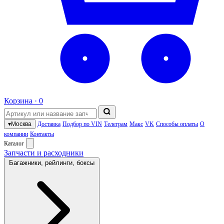
Корзина ·
0
▾
Москва
Доставка
Подбор по VIN
Телеграм
Макс
VK
Способы оплаты
О
компании
Контакты
Каталог
Запчасти и расходники
Багажники, рейлинги, боксы