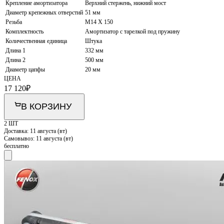
Крепление амортизатора
Верхний стержень, нижний мост
Диаметр крепежных отверстий
51 мм
Резьба
M14 X 150
Комплектность
Амортизатор с тарелкой под пружину
Количественная единица
Штука
Длина 1
332 мм
Длина 2
500 мм
Диаметр цапфы
20 мм
ЦЕНА
17 120
₽
В КОРЗИНУ
2 ШТ
Доставка:
11 августа (вт)
Самовывоз:
11 августа (вт)
бесплатно