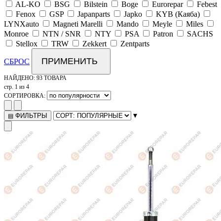
AL-KO
BSG
Bilstein
Boge
Eurorepar
Febest
Fenox
GSP
Japanparts
Japko
KYB (Каяба)
LYNXauto
Magneti Marelli
Mando
Meyle
Miles
Monroe
NTN / SNR
NTY
PSA
Patron
SACHS
Stellox
TRW
Zekkert
Zentparts
ПРИМЕНИТЬ
СБРОС
НАЙДЕНО:
93 ТОВАРА
стр. 1 из 4
СОРТИРОВКА:
▾
ФИЛЬТРЫ
▤