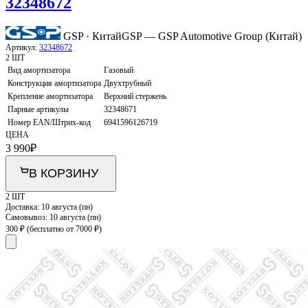
32348672
GSP · Китай
GSP — GSP Automotive Group (Китай)
Артикул:
32348672
2 ШТ
Вид амортизатора
Газовый
Конструкция амортизатора
Двухтрубный
Крепление амортизатора
Верхний стержень
Парные артикулы
32348671
Номер EAN/Штрих-код
6941596126719
ЦЕНА
3 990
₽
В КОРЗИНУ
2 ШТ
Доставка:
10 августа (пн)
Самовывоз:
10 августа (пн)
300 ₽
(бесплатно от 7000 ₽)