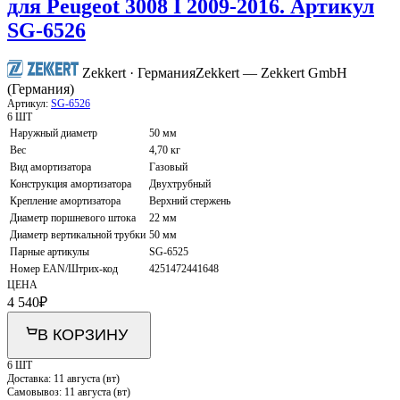
для Peugeot 3008 I 2009-2016. Артикул
SG-6526
Zekkert · Германия
Zekkert — Zekkert GmbH
(Германия)
Артикул:
SG-6526
6 ШТ
Наружный диаметр
50 мм
Вес
4,70 кг
Вид амортизатора
Газовый
Конструкция амортизатора
Двухтрубный
Крепление амортизатора
Верхний стержень
Диаметр поршневого штока
22 мм
Диаметр вертикальной трубки
50 мм
Парные артикулы
SG-6525
Номер EAN/Штрих-код
4251472441648
ЦЕНА
4 540
₽
В КОРЗИНУ
6 ШТ
Доставка:
11 августа (вт)
Самовывоз:
11 августа (вт)