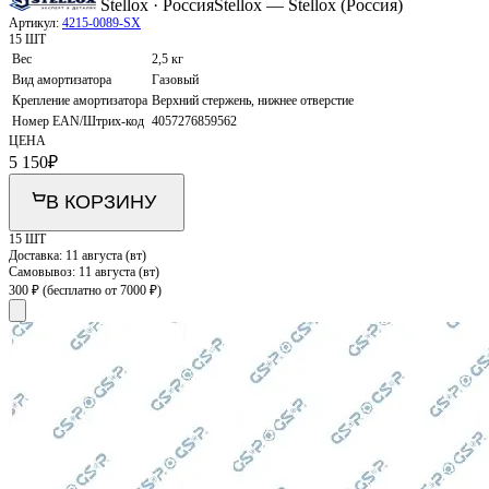
Stellox · Россия
Stellox — Stellox (Россия)
Артикул:
4215-0089-SX
15 ШТ
Вес
2,5 кг
Вид амортизатора
Газовый
Крепление амортизатора
Верхний стержень, нижнее отверстие
Номер EAN/Штрих-код
4057276859562
ЦЕНА
5 150
₽
В КОРЗИНУ
15 ШТ
Доставка:
11 августа (вт)
Самовывоз:
11 августа (вт)
300 ₽
(бесплатно от 7000 ₽)