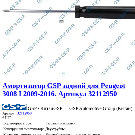
Амортизатор GSP задний для Peugeot
3008 I 2009-2016. Артикул 32112950
GSP · Китай
GSP — GSP Automotive Group (Китай)
Артикул:
32112950
6 ШТ
Вид амортизатора
Газовый, масляный
Конструкция амортизатора
Двухтрубный
Крепление амортизатора
Верхний стержень, нижнее отверстие