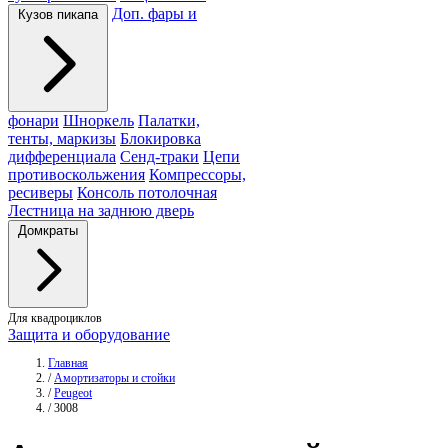
Доп. фары и
Кузов пикапа
фонари
Шноркель
Палатки,
тенты, маркизы
Блокировка
дифференциала
Сенд-траки
Цепи
противоскольжения
Компрессоры,
ресиверы
Консоль потолочная
Лестница на заднюю дверь
Домкраты
Для квадроциклов
Защита и оборудование
Главная
/
Амортизаторы и стойки
/
Peugeot
/
3008