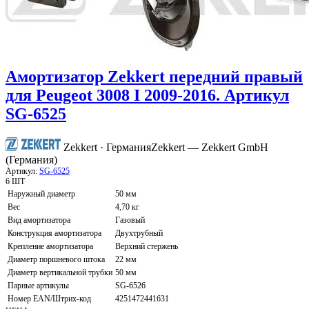
Амортизатор Zekkert передний правый
для Peugeot 3008 I 2009-2016. Артикул
SG-6525
Zekkert · Германия
Zekkert — Zekkert GmbH
(Германия)
Артикул:
SG-6525
6 ШТ
Наружный диаметр
50 мм
Вес
4,70 кг
Вид амортизатора
Газовый
Конструкция амортизатора
Двухтрубный
Крепление амортизатора
Верхний стержень
Диаметр поршневого штока
22 мм
Диаметр вертикальной трубки
50 мм
Парные артикулы
SG-6526
Номер EAN/Штрих-код
4251472441631