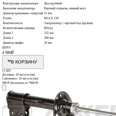
Конструкция амортизатора
Двухтрубный
Крепление амортизатора
Верхний стержень, нижний мост
Диаметр крепежных отверстий
51 мм
Резьба
M14 X 150
Комплектность
Амортизатор с тарелкой под пружину
Количественная единица
Штука
Длина 1
332 мм
Длина 2
500 мм
Диаметр цапфы
20 мм
ЦЕНА
4 980
₽
В КОРЗИНУ
15 ШТ
Доставка:
10 августа (пн)
Самовывоз:
10 августа (пн)
300 ₽
(бесплатно от 7000 ₽)