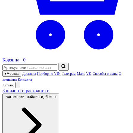
Корзина ·
0
▾
Москва
Доставка
Подбор по VIN
Телеграм
Макс
VK
Способы оплаты
О
компании
Контакты
Каталог
Запчасти и расходники
Багажники, рейлинги, боксы