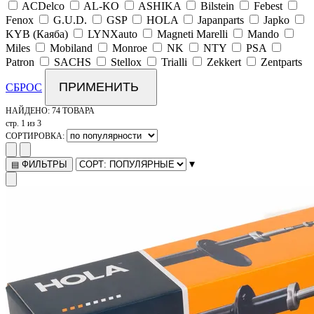
ACDelco
AL-KO
ASHIKA
Bilstein
Febest
Fenox
G.U.D.
GSP
HOLA
Japanparts
Japko
KYB (Каяба)
LYNXauto
Magneti Marelli
Mando
Miles
Mobiland
Monroe
NK
NTY
PSA
Patron
SACHS
Stellox
Trialli
Zekkert
Zentparts
ПРИМЕНИТЬ
СБРОС
НАЙДЕНО:
74 ТОВАРА
стр. 1 из 3
СОРТИРОВКА:
▾
ФИЛЬТРЫ
▤