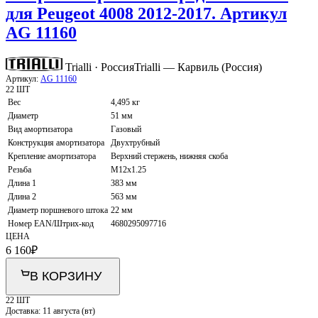
для Peugeot 4008 2012-2017. Артикул
AG 11160
Trialli · Россия
Trialli — Карвиль (Россия)
Артикул:
AG 11160
22 ШТ
Вес
4,495 кг
Диаметр
51 мм
Вид амортизатора
Газовый
Конструкция амортизатора
Двухтрубный
Крепление амортизатора
Верхний стержень, нижняя скоба
Резьба
M12x1.25
Длина 1
383 мм
Длина 2
563 мм
Диаметр поршневого штока
22 мм
Номер EAN/Штрих-код
4680295097716
ЦЕНА
6 160
₽
В КОРЗИНУ
22 ШТ
Доставка:
11 августа (вт)