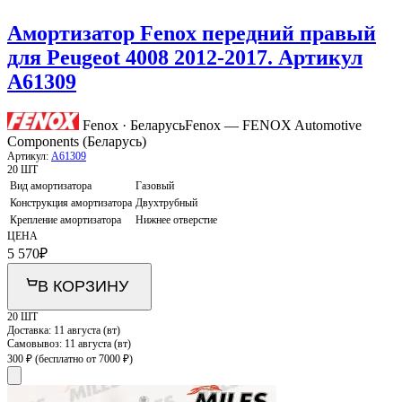
Амортизатор Fenox передний правый
для Peugeot 4008 2012-2017. Артикул
A61309
Fenox · Беларусь
Fenox — FENOX Automotive
Components (Беларусь)
Артикул:
A61309
20 ШТ
Вид амортизатора
Газовый
Конструкция амортизатора
Двухтрубный
Крепление амортизатора
Нижнее отверстие
ЦЕНА
5 570
₽
В КОРЗИНУ
20 ШТ
Доставка:
11 августа (вт)
Самовывоз:
11 августа (вт)
300 ₽
(бесплатно от 7000 ₽)