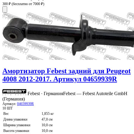
300 ₽
(бесплатно от 7000 ₽)
Амортизатор Febest задний для Peugeot
4008 2012-2017. Артикул 04659939R
Febest · Германия
Febest — Febest Autoteile GmbH
(Германия)
Артикул:
04659939R
10 ШТ
Вес
1,855 кг
Длина упаковки
47,0 см
Ширина упаковки
10,0 см
Высота упаковки
10,0 см