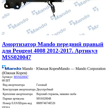
Амортизатор Mando передний правый
для Peugeot 4008 2012-2017. Артикул
MSS020047
Mando · Южная Корея
Mando — Mando Corporation
(Южная Корея)
Артикул:
MSS020047
68 ШТ
Вид амортизатора
Газовый
Конструкция амортизатора
Двухтрубный
Крепление амортизатора
Верхний стержень, нижняя скоба
Парные артикулы
MSS020048
Номер EAN/Штрих-код
8809746748526
ЦЕНА