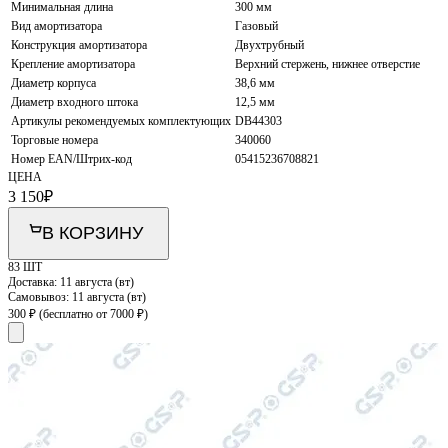
Минимальная длина
300 мм
Вид амортизатора
Газовый
Конструкция амортизатора
Двухтрубный
Крепление амортизатора
Верхний стержень, нижнее отверстие
Диаметр корпуса
38,6 мм
Диаметр входного штока
12,5 мм
Артикулы рекомендуемых комплектующих
DB44303
Торговые номера
340060
Номер EAN/Штрих-код
05415236708821
ЦЕНА
3 150
₽
В КОРЗИНУ
83 ШТ
Доставка:
11 августа (вт)
Самовывоз:
11 августа (вт)
300 ₽
(бесплатно от 7000 ₽)