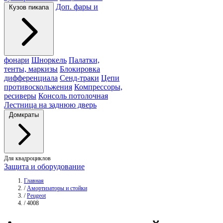
Доп. фары и
Кузов пикапа
фонари
Шноркель
Палатки,
тенты, маркизы
Блокировка
дифференциала
Сенд-траки
Цепи
противоскольжения
Компрессоры,
ресиверы
Консоль потолочная
Лестница на заднюю дверь
Домкраты
Для квадроциклов
Защита и оборудование
Главная
/
Амортизаторы и стойки
/
Peugeot
/
4008