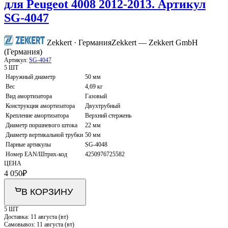
для Peugeot 4008 2012-2013. Артикул
SG-4047
Zekkert · Германия
Zekkert — Zekkert GmbH
(Германия)
Артикул:
SG-4047
5 ШТ
Наружный диаметр
50 мм
Вес
4,69 кг
Вид амортизатора
Газовый
Конструкция амортизатора
Двухтрубный
Крепление амортизатора
Верхний стержень
Диаметр поршневого штока
22 мм
Диаметр вертикальной трубки
50 мм
Парные артикулы
SG-4048
Номер EAN/Штрих-код
4250976725582
ЦЕНА
4 050
₽
В КОРЗИНУ
5 ШТ
Доставка:
11 августа (вт)
Самовывоз:
11 августа (вт)