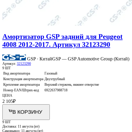
Амортизатор GSP задний для Peugeot
4008 2012-2017. Артикул 32123290
GSP · Китай
GSP — GSP Automotive Group (Китай)
Артикул:
32123290
9 ШТ
Вид амортизатора
Газовый
Конструкция амортизатора
Двухтрубный
Крепление амортизатора
Верхний стержень, нижнее отверстие
Номер EAN/Штрих-код
6922637988718
ЦЕНА
2 105
₽
В КОРЗИНУ
9 ШТ
Доставка:
11 августа (вт)
Самовывоз:
11 августа (вт)