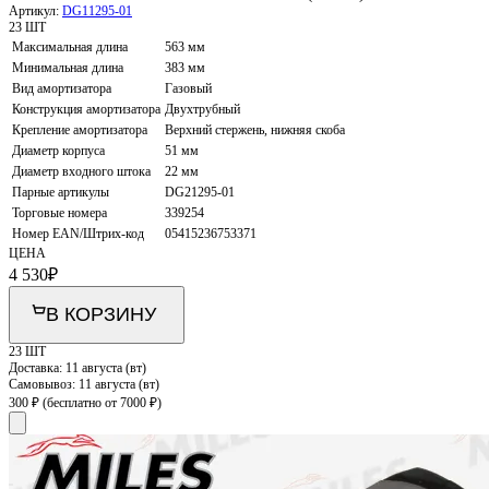
Артикул:
DG11295-01
23 ШТ
Максимальная длина
563 мм
Минимальная длина
383 мм
Вид амортизатора
Газовый
Конструкция амортизатора
Двухтрубный
Крепление амортизатора
Верхний стержень, нижняя скоба
Диаметр корпуса
51 мм
Диаметр входного штока
22 мм
Парные артикулы
DG21295-01
Торговые номера
339254
Номер EAN/Штрих-код
05415236753371
ЦЕНА
4 530
₽
В КОРЗИНУ
23 ШТ
Доставка:
11 августа (вт)
Самовывоз:
11 августа (вт)
300 ₽
(бесплатно от 7000 ₽)