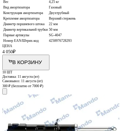
Вес
4,25 кг
Вид амортизатора
Газовый
Конструкция амортизатора
Двухтрубный
Крепление амортизатора
Верхний стержень
Диаметр поршневого штока
22 мм
Диаметр вертикальной трубки
50 мм
Парные артикулы
SG-4047
Номер EAN/Штрих-код
4250976728293
ЦЕНА
4 050
₽
В КОРЗИНУ
10 ШТ
Доставка:
11 августа (вт)
Самовывоз:
11 августа (вт)
300 ₽
(бесплатно от 7000 ₽)