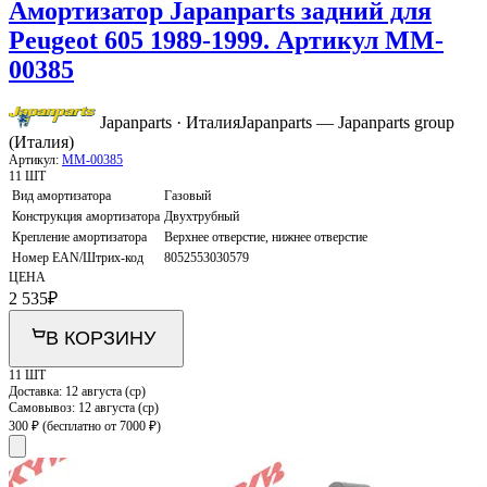
Амортизатор Japanparts задний для
Peugeot 605 1989-1999. Артикул MM-
00385
Japanparts · Италия
Japanparts — Japanparts group
(Италия)
Артикул:
MM-00385
11 ШТ
Вид амортизатора
Газовый
Конструкция амортизатора
Двухтрубный
Крепление амортизатора
Верхнее отверстие, нижнее отверстие
Номер EAN/Штрих-код
8052553030579
ЦЕНА
2 535
₽
В КОРЗИНУ
11 ШТ
Доставка:
12 августа (ср)
Самовывоз:
12 августа (ср)
300 ₽
(бесплатно от 7000 ₽)