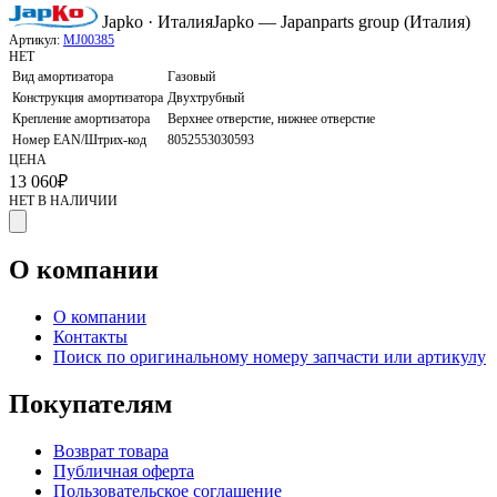
Japko · Италия
Japko — Japanparts group (Италия)
Артикул:
MJ00385
НЕТ
Вид амортизатора
Газовый
Конструкция амортизатора
Двухтрубный
Крепление амортизатора
Верхнее отверстие, нижнее отверстие
Номер EAN/Штрих-код
8052553030593
ЦЕНА
13 060
₽
НЕТ В НАЛИЧИИ
О компании
О компании
Контакты
Поиск по оригинальному номеру запчасти или артикулу
Покупателям
Возврат товара
Публичная оферта
Пользовательское соглашение