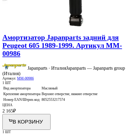
Амортизатор Japanparts задний для
Peugeot 605 1989-1999. Артикул MM-
00986
Japanparts · Италия
Japanparts — Japanparts group
(Италия)
Артикул:
MM-00986
1 ШТ
Вид амортизатора
Масляный
Крепление амортизатора
Верхнее отверстие, нижнее отверстие
Номер EAN/Штрих-код
8052553217574
ЦЕНА
2 165
₽
В КОРЗИНУ
1 ШТ