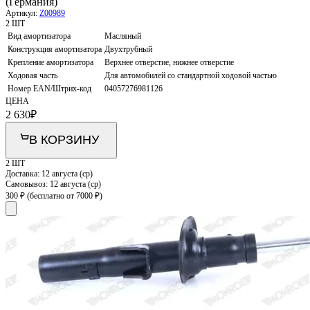
(Германия)
Артикул:
Z00989
2 ШТ
Вид амортизатора
Масляный
Конструкция амортизатора
Двухтрубный
Крепление амортизатора
Верхнее отверстие, нижнее отверстие
Ходовая часть
Для автомобилей со стандартной ходовой частью
Номер EAN/Штрих-код
04057276981126
ЦЕНА
2 630
₽
В КОРЗИНУ
2 ШТ
Доставка:
12 августа (ср)
Самовывоз:
12 августа (ср)
300 ₽
(бесплатно от 7000 ₽)