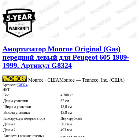
Амортизатор Monroe Original (Gas)
передний левый для Peugeot 605 1989-
1999. Артикул G8324
Monroe · США
Monroe — Tenneco, Inc. (США)
Артикул:
G8324
НЕТ
Вес
4,300 кг
Длина упаковки
62 см
Ширина упаковки
13,8 см
Высота упаковки
13,8 см
Конструкция амортизатора
Двухтрубный
Длина 1
301 мм
Длина 2
493 мм
Артикулы рекомендуемых