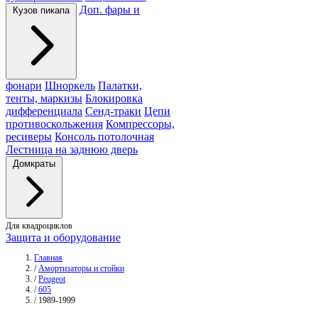
Доп. фары и
Кузов пикапа
фонари
Шноркель
Палатки,
тенты, маркизы
Блокировка
дифференциала
Сенд-траки
Цепи
противоскольжения
Компрессоры,
ресиверы
Консоль потолочная
Лестница на заднюю дверь
Домкраты
Для квадроциклов
Защита и оборудование
Главная
/
Амортизаторы и стойки
/
Peugeot
/
605
/
1989-1999