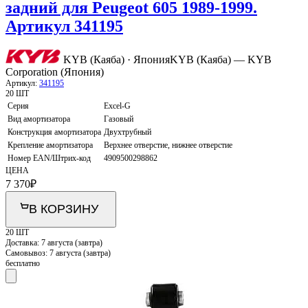
задний для Peugeot 605 1989-1999.
Артикул 341195
KYB (Каяба) · Япония
KYB (Каяба) — KYB
Corporation (Япония)
Артикул:
341195
20 ШТ
Серия
Excel-G
Вид амортизатора
Газовый
Конструкция амортизатора
Двухтрубный
Крепление амортизатора
Верхнее отверстие, нижнее отверстие
Номер EAN/Штрих-код
4909500298862
ЦЕНА
7 370
₽
В КОРЗИНУ
20 ШТ
Доставка:
7 августа (завтра)
Самовывоз:
7 августа (завтра)
бесплатно