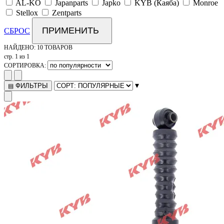
AL-KO
Japanparts
Japko
KYB (Каяба)
Monroe
Stellox
Zentparts
ПРИМЕНИТЬ
СБРОС
НАЙДЕНО:
10 ТОВАРОВ
стр. 1 из 1
СОРТИРОВКА:
▾
ФИЛЬТРЫ
▤