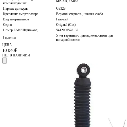
MK005, PK087
комплектующих
Парные артикулы
G8323
Крепление амортизатора
Верхний стержень, нижняя скоба
Вид амортизатора
Газовый
Серия
Original (Gas)
Номер EAN/Штрих-код
5412096578137
5 лет гарантии с принадлежностями при
Гарантия
попарной замене
ЦЕНА
10 040
₽
НЕТ В НАЛИЧИИ