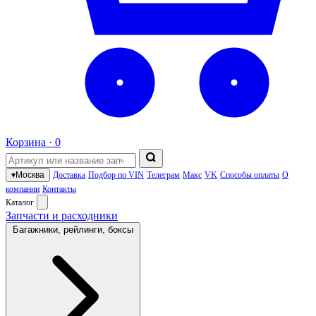
Корзина ·
0
▾
Москва
Доставка
Подбор по VIN
Телеграм
Макс
VK
Способы оплаты
О
компании
Контакты
Каталог
Запчасти и расходники
Багажники, рейлинги, боксы