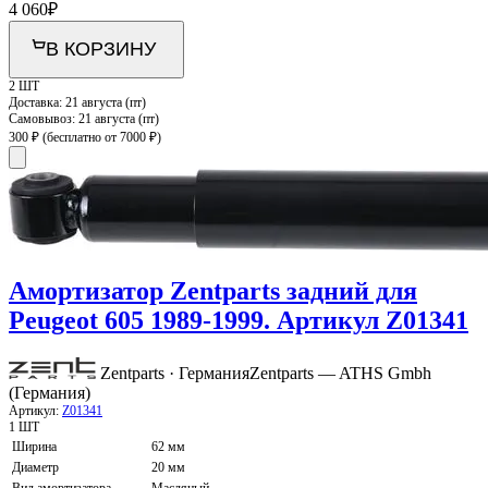
4 060
₽
В КОРЗИНУ
2 ШТ
Доставка:
21 августа (пт)
Самовывоз:
21 августа (пт)
300 ₽
(бесплатно от 7000 ₽)
Амортизатор Zentparts задний для
Peugeot 605 1989-1999. Артикул Z01341
Zentparts · Германия
Zentparts — ATHS Gmbh
(Германия)
Артикул:
Z01341
1 ШТ
Ширина
62 мм
Диаметр
20 мм
Вид амортизатора
Масляный