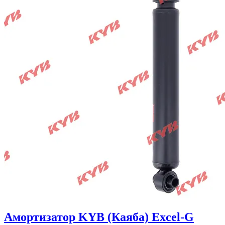
Амортизатор KYB (Каяба) Excel-G