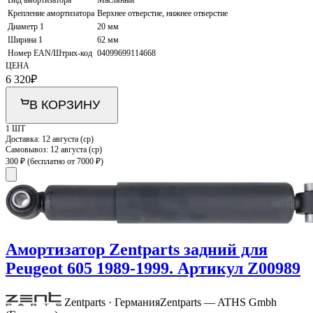
Крепление амортизатора
Верхнее отверстие, нижнее отверстие
Диаметр 1
20 мм
Ширина 1
62 мм
Номер EAN/Штрих-код
04099699114668
ЦЕНА
6 320
₽
В КОРЗИНУ
1 ШТ
Доставка:
12 августа (ср)
Самовывоз:
12 августа (ср)
300 ₽
(бесплатно от 7000 ₽)
Амортизатор Zentparts задний для
Peugeot 605 1989-1999. Артикул Z00989
Zentparts · Германия
Zentparts — ATHS Gmbh