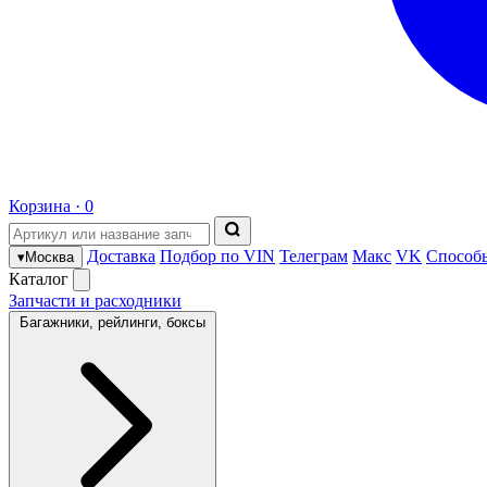
Корзина ·
0
Доставка
Подбор по VIN
Телеграм
Макс
VK
Способ
▾
Москва
Каталог
Запчасти и расходники
Багажники, рейлинги, боксы