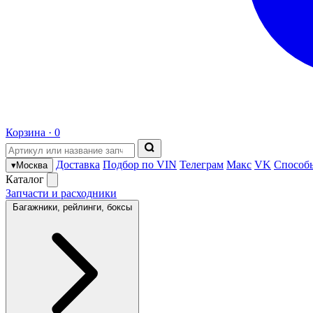
Корзина ·
0
Доставка
Подбор по VIN
Телеграм
Макс
VK
Способ
▾
Москва
Каталог
Запчасти и расходники
Багажники, рейлинги, боксы