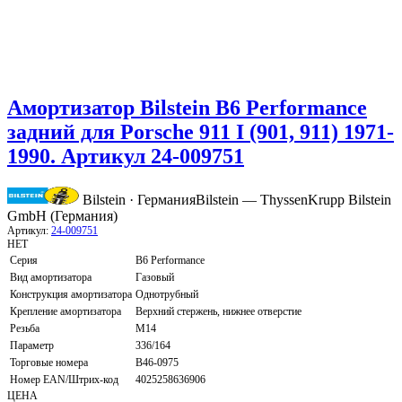
Амортизатор Bilstein B6 Performance
задний для Porsche 911 I (901, 911) 1971-
1990. Артикул 24-009751
Bilstein · Германия
Bilstein — ThyssenKrupp Bilstein
GmbH (Германия)
Артикул:
24-009751
НЕТ
Серия
B6 Performance
Вид амортизатора
Газовый
Конструкция амортизатора
Однотрубный
Крепление амортизатора
Верхний стержень, нижнее отверстие
Резьба
M14
Параметр
336/164
Торговые номера
B46-0975
Номер EAN/Штрих-код
4025258636906
ЦЕНА