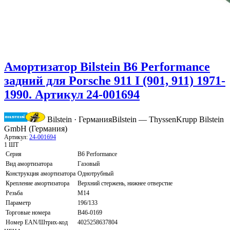
Амортизатор Bilstein B6 Performance
задний для Porsche 911 I (901, 911) 1971-
1990. Артикул 24-001694
Bilstein · Германия
Bilstein — ThyssenKrupp Bilstein
GmbH (Германия)
Артикул:
24-001694
1 ШТ
Серия
B6 Performance
Вид амортизатора
Газовый
Конструкция амортизатора
Однотрубный
Крепление амортизатора
Верхний стержень, нижнее отверстие
Резьба
M14
Параметр
196/133
Торговые номера
B46-0169
Номер EAN/Штрих-код
4025258637804