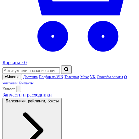
Корзина ·
0
▾
Москва
Доставка
Подбор по VIN
Телеграм
Макс
VK
Способы оплаты
О
компании
Контакты
Каталог
Запчасти и расходники
Багажники, рейлинги, боксы