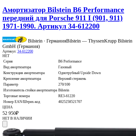
Амортизатор Bilstein B6 Performance
передний для Porsche 911 I (901, 911)
1971-1990. Артикул 34-612200
Bilstein · Германия
Bilstein — ThyssenKrupp Bilstein
GmbH (Германия)
Артикул:
34-612200
НЕТ
Серия
B6 Performance
Вид амортизатора
Газовый
Конструкция амортизатора
Однотрубный Upside Down
Крепление амортизатора
Верхний стержень
Параметр
270/100
Изготовитель стойки амортизатора
Bilstein
Торговые номера
RE3-61220
Номер EAN/Штрих-код
4025258521707
ЦЕНА
52 950
₽
НЕТ В НАЛИЧИИ