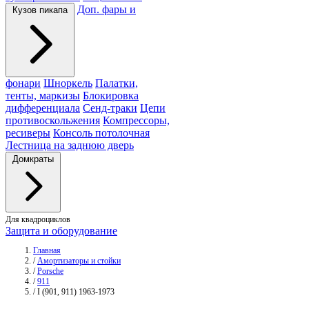
Доп. фары и
Кузов пикапа
фонари
Шноркель
Палатки,
тенты, маркизы
Блокировка
дифференциала
Сенд-траки
Цепи
противоскольжения
Компрессоры,
ресиверы
Консоль потолочная
Лестница на заднюю дверь
Домкраты
Для квадроциклов
Защита и оборудование
Главная
/
Амортизаторы и стойки
/
Porsche
/
911
/
I (901, 911) 1963-1973