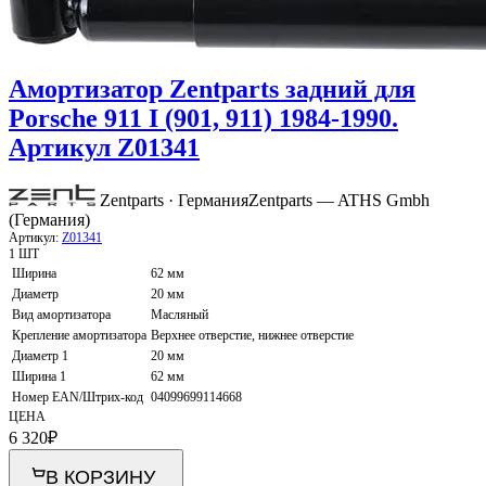
Амортизатор Zentparts задний для
Porsche 911 I (901, 911) 1984-1990.
Артикул Z01341
Zentparts · Германия
Zentparts — ATHS Gmbh
(Германия)
Артикул:
Z01341
1 ШТ
Ширина
62 мм
Диаметр
20 мм
Вид амортизатора
Масляный
Крепление амортизатора
Верхнее отверстие, нижнее отверстие
Диаметр 1
20 мм
Ширина 1
62 мм
Номер EAN/Штрих-код
04099699114668
ЦЕНА
6 320
₽
В КОРЗИНУ