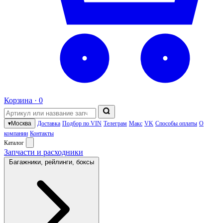
Корзина ·
0
▾
Москва
Доставка
Подбор по VIN
Телеграм
Макс
VK
Способы оплаты
О
компании
Контакты
Каталог
Запчасти и расходники
Багажники, рейлинги, боксы