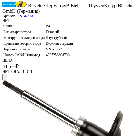
Bilstein · Германия
Bilstein — ThyssenKrupp Bilstein
GmbH (Германия)
Артикул:
22-147578
НЕТ
Серия
B4
Вид амортизатора
Газовый
Конструкция амортизатора
Двухтрубный
Крепление амортизатора
Верхний стержень
Торговые номера
VN7-E757
Номер EAN/Штрих-код
4025258608798
ЦЕНА
44 510
₽
НЕТ В НАЛИЧИИ