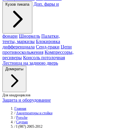
Доп. фары и
Кузов пикапа
фонари
Шноркель
Палатки,
тенты, маркизы
Блокировка
дифференциала
Сенд-траки
Цепи
противоскольжения
Компрессоры,
ресиверы
Консоль потолочная
Лестница на заднюю дверь
Домкраты
Для квадроциклов
Защита и оборудование
Главная
/
Амортизаторы и стойки
/
Porsche
/
Cayman
/
I (987) 2005-2012