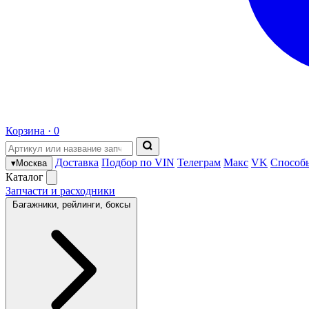
Корзина ·
0
Доставка
Подбор по VIN
Телеграм
Макс
VK
Способ
▾
Москва
Каталог
Запчасти и расходники
Багажники, рейлинги, боксы