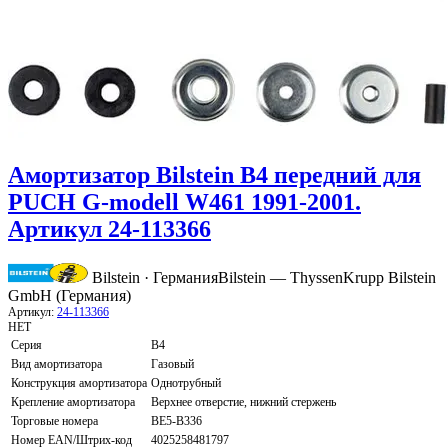
Амортизатор Bilstein B4 передний для
PUCH G-modell W461 1991-2001.
Артикул 24-113366
Bilstein · Германия
Bilstein — ThyssenKrupp Bilstein
GmbH (Германия)
Артикул:
24-113366
НЕТ
Серия
B4
Вид амортизатора
Газовый
Конструкция амортизатора
Однотрубный
Крепление амортизатора
Верхнее отверстие, нижний стержень
Торговые номера
BE5-B336
Номер EAN/Штрих-код
4025258481797