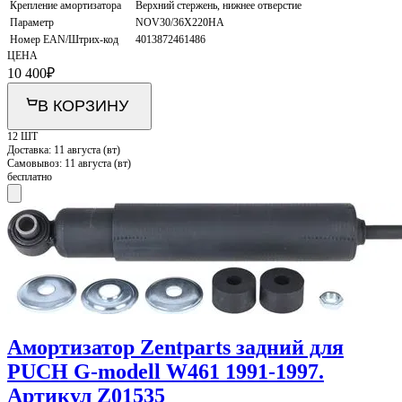
Крепление амортизатора
Верхний стержень, нижнее отверстие
Параметр
NOV30/36X220HA
Номер EAN/Штрих-код
4013872461486
ЦЕНА
10 400
₽
В КОРЗИНУ
12 ШТ
Доставка:
11 августа (вт)
Самовывоз:
11 августа (вт)
бесплатно
Амортизатор Zentparts задний для
PUCH G-modell W461 1991-1997.
Артикул Z01535