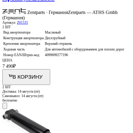
Zentparts · Германия
Zentparts — ATHS Gmbh
(Германия)
Артикул:
Z01535
2 ШТ
Вид амортизатора
Масляный
Конструкция амортизатора
Двухтрубный
Крепление амортизатора
Верхний стержень
Ходовая часть
Для автомобилей с оборудованием для плохих дорог
Номер EAN/Штрих-код
4099699277196
ЦЕНА
7 490
₽
В КОРЗИНУ
2 ШТ
Доставка:
14 августа (пт)
Самовывоз:
14 августа (пт)
бесплатно