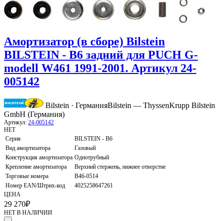
Амортизатор (в сборе) Bilstein
BILSTEIN - B6 задний для PUCH G-
modell W461 1991-2001. Артикул 24-
005142
Bilstein · Германия
Bilstein — ThyssenKrupp Bilstein
GmbH (Германия)
Артикул:
24-005142
НЕТ
Серия
BILSTEIN - B6
Вид амортизатора
Газовый
Конструкция амортизатора
Однотрубный
Крепление амортизатора
Верхний стержень, нижнее отверстие
Торговые номера
B46-0514
Номер EAN/Штрих-код
4025258647261
ЦЕНА
29 270
₽
НЕТ В НАЛИЧИИ