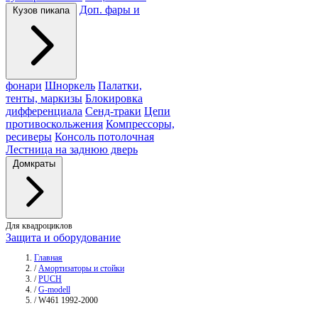
Доп. фары и
Кузов пикапа
фонари
Шноркель
Палатки,
тенты, маркизы
Блокировка
дифференциала
Сенд-траки
Цепи
противоскольжения
Компрессоры,
ресиверы
Консоль потолочная
Лестница на заднюю дверь
Домкраты
Для квадроциклов
Защита и оборудование
Главная
/
Амортизаторы и стойки
/
PUCH
/
G-modell
/
W461 1992-2000