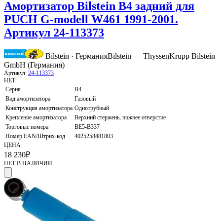
Амортизатор Bilstein B4 задний для
PUCH G-modell W461 1991-2001.
Артикул 24-113373
Bilstein · Германия
Bilstein — ThyssenKrupp Bilstein
GmbH (Германия)
Артикул:
24-113373
НЕТ
Серия
B4
Вид амортизатора
Газовый
Конструкция амортизатора
Однотрубный
Крепление амортизатора
Верхний стержень, нижнее отверстие
Торговые номера
BE5-B337
Номер EAN/Штрих-код
4025258481803
ЦЕНА
18 230
₽
НЕТ В НАЛИЧИИ