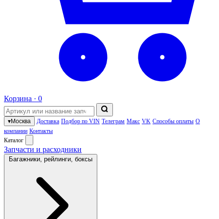
Корзина ·
0
▾
Москва
Доставка
Подбор по VIN
Телеграм
Макс
VK
Способы оплаты
О
компании
Контакты
Каталог
Запчасти и расходники
Багажники, рейлинги, боксы