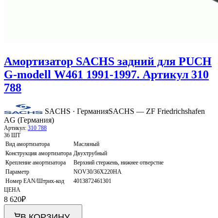
Амортизатор SACHS задний для PUCH
G-modell W461 1991-1997. Артикул 310
788
SACHS · Германия
SACHS — ZF Friedrichshafen
AG (Германия)
Артикул:
310 788
36 ШТ
Вид амортизатора
Масляный
Конструкция амортизатора
Двухтрубный
Крепление амортизатора
Верхний стержень, нижнее отверстие
Параметр
NOV30/36X220HA
Номер EAN/Штрих-код
4013872461301
ЦЕНА
8 620
₽
В КОРЗИНУ