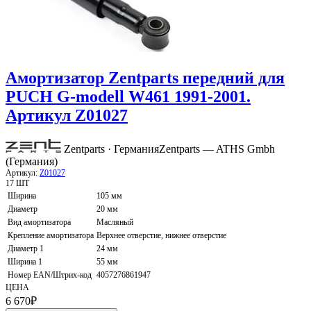
Амортизатор Zentparts передний для
PUCH G-modell W461 1991-2001.
Артикул Z01027
Zentparts · Германия
Zentparts — ATHS Gmbh
(Германия)
Артикул:
Z01027
17 ШТ
Ширина
105 мм
Диаметр
20 мм
Вид амортизатора
Масляный
Крепление амортизатора
Верхнее отверстие, нижнее отверстие
Диаметр 1
24 мм
Ширина 1
55 мм
Номер EAN/Штрих-код
4057276861947
ЦЕНА
6 670
₽