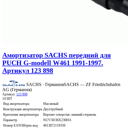
Амортизатор SACHS передний для
PUCH G-modell W461 1991-1997.
Артикул 123 898
SACHS · Германия
SACHS — ZF Friedrichshafen
AG (Германия)
Артикул:
123 898
14 ШТ
Вид амортизатора
Масляный
Конструкция амортизатора
Двухтрубный
Крепление амортизатора
Верхнее отверстие, нижний стержень
Параметр
NUV30/36X230HA
Номер EAN/Штрих-код
4013872119356