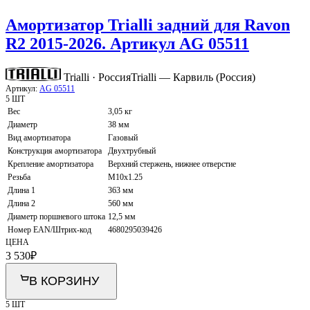
Амортизатор Trialli задний для Ravon
R2 2015-2026. Артикул AG 05511
Trialli · Россия
Trialli — Карвиль (Россия)
Артикул:
AG 05511
5 ШТ
Вес
3,05 кг
Диаметр
38 мм
Вид амортизатора
Газовый
Конструкция амортизатора
Двухтрубный
Крепление амортизатора
Верхний стержень, нижнее отверстие
Резьба
M10x1.25
Длина 1
363 мм
Длина 2
560 мм
Диаметр поршневого штока
12,5 мм
Номер EAN/Штрих-код
4680295039426
ЦЕНА
3 530
₽
В КОРЗИНУ
5 ШТ