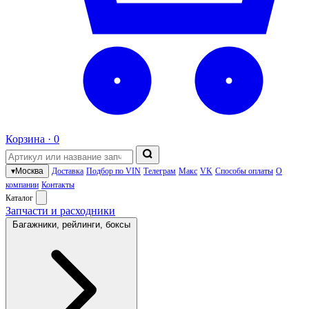
Корзина ·
0
▾
Москва
Доставка
Подбор по VIN
Телеграм
Макс
VK
Способы оплаты
О
компании
Контакты
Каталог
Запчасти и расходники
Багажники, рейлинги, боксы