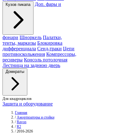
Доп. фары и
Кузов пикапа
фонари
Шноркель
Палатки,
тенты, маркизы
Блокировка
дифференциала
Сенд-траки
Цепи
противоскольжения
Компрессоры,
ресиверы
Консоль потолочная
Лестница на заднюю дверь
Домкраты
Для квадроциклов
Защита и оборудование
Главная
/
Амортизаторы и стойки
/
Ravon
/
R2
/
2016-2026