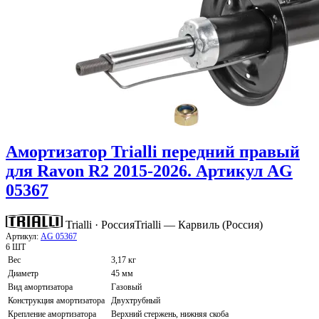
Амортизатор Trialli передний правый
для Ravon R2 2015-2026. Артикул AG
05367
Trialli · Россия
Trialli — Карвиль (Россия)
Артикул:
AG 05367
6 ШТ
Вес
3,17 кг
Диаметр
45 мм
Вид амортизатора
Газовый
Конструкция амортизатора
Двухтрубный
Крепление амортизатора
Верхний стержень, нижняя скоба