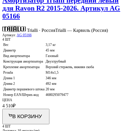
Амортизатор Trialli передний левый
для Ravon R2 2015-2026. Артикул AG
05166
Trialli · Россия
Trialli — Карвиль (Россия)
Артикул:
AG 05166
4 ШТ
Вес
3,17 кг
Диаметр
45 мм
Вид амортизатора
Газовый
Конструкция амортизатора
Двухтрубный
Крепление амортизатора
Верхний стержень, нижняя скоба
Резьба
M14x1,5
Длина 1
346 мм
Длина 2
492 мм
Диаметр поршневого штока
20 мм
Номер EAN/Штрих-код
4680295079477
ЦЕНА
4 510
₽
В КОРЗИНУ
4 ШТ
Доставка:
10 августа (пн)