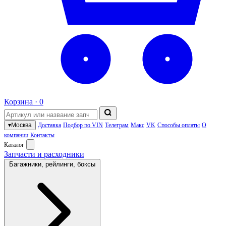
Корзина ·
0
▾
Москва
Доставка
Подбор по VIN
Телеграм
Макс
VK
Способы оплаты
О
компании
Контакты
Каталог
Запчасти и расходники
Багажники, рейлинги, боксы