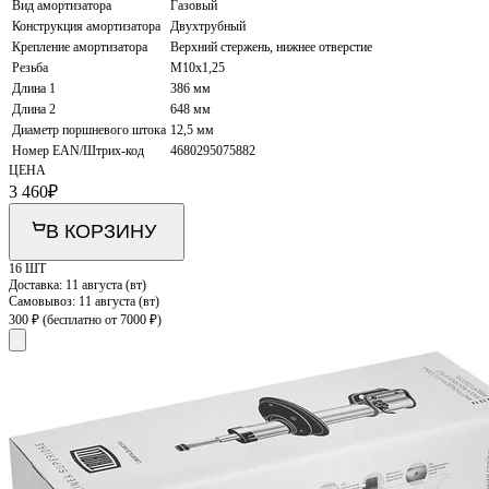
Вид амортизатора
Газовый
Конструкция амортизатора
Двухтрубный
Крепление амортизатора
Верхний стержень, нижнее отверстие
Резьба
M10x1,25
Длина 1
386 мм
Длина 2
648 мм
Диаметр поршневого штока
12,5 мм
Номер EAN/Штрих-код
4680295075882
ЦЕНА
3 460
₽
В КОРЗИНУ
16 ШТ
Доставка:
11 августа (вт)
Самовывоз:
11 августа (вт)
300 ₽
(бесплатно от 7000 ₽)