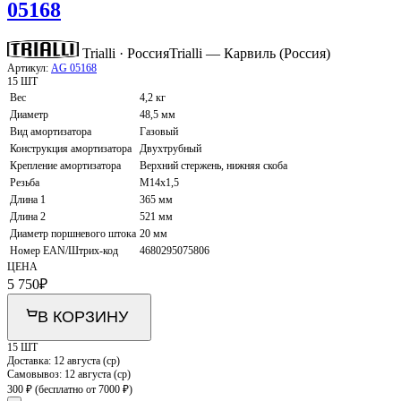
05168
Trialli · Россия
Trialli — Карвиль (Россия)
Артикул:
AG 05168
15 ШТ
Вес
4,2 кг
Диаметр
48,5 мм
Вид амортизатора
Газовый
Конструкция амортизатора
Двухтрубный
Крепление амортизатора
Верхний стержень, нижняя скоба
Резьба
M14x1,5
Длина 1
365 мм
Длина 2
521 мм
Диаметр поршневого штока
20 мм
Номер EAN/Штрих-код
4680295075806
ЦЕНА
5 750
₽
В КОРЗИНУ
15 ШТ
Доставка:
12 августа (ср)
Самовывоз:
12 августа (ср)
300 ₽
(бесплатно от 7000 ₽)