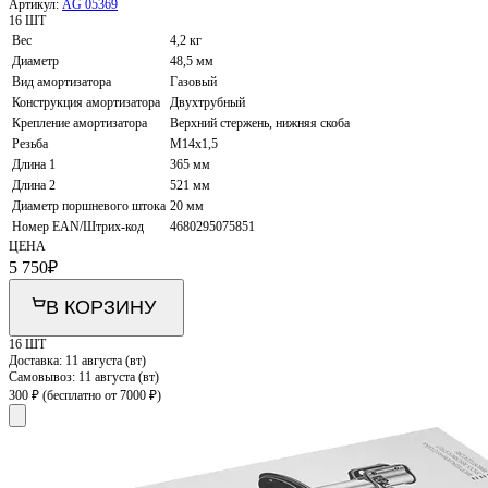
Артикул:
AG 05369
16 ШТ
Вес
4,2 кг
Диаметр
48,5 мм
Вид амортизатора
Газовый
Конструкция амортизатора
Двухтрубный
Крепление амортизатора
Верхний стержень, нижняя скоба
Резьба
M14x1,5
Длина 1
365 мм
Длина 2
521 мм
Диаметр поршневого штока
20 мм
Номер EAN/Штрих-код
4680295075851
ЦЕНА
5 750
₽
В КОРЗИНУ
16 ШТ
Доставка:
11 августа (вт)
Самовывоз:
11 августа (вт)
300 ₽
(бесплатно от 7000 ₽)