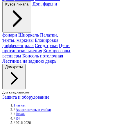
Доп. фары и
Кузов пикапа
фонари
Шноркель
Палатки,
тенты, маркизы
Блокировка
дифференциала
Сенд-траки
Цепи
противоскольжения
Компрессоры,
ресиверы
Консоль потолочная
Лестница на заднюю дверь
Домкраты
Для квадроциклов
Защита и оборудование
Главная
/
Амортизаторы и стойки
/
Ravon
/
R4
/
2016-2026