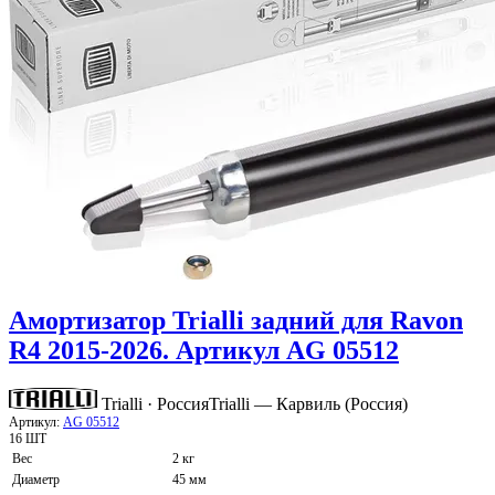
Амортизатор Trialli задний для Ravon
R4 2015-2026. Артикул AG 05512
Trialli · Россия
Trialli — Карвиль (Россия)
Артикул:
AG 05512
16 ШТ
Вес
2 кг
Диаметр
45 мм