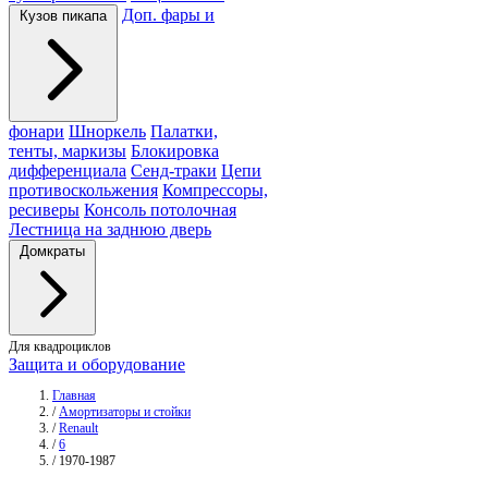
Доп. фары и
Кузов пикапа
фонари
Шноркель
Палатки,
тенты, маркизы
Блокировка
дифференциала
Сенд-траки
Цепи
противоскольжения
Компрессоры,
ресиверы
Консоль потолочная
Лестница на заднюю дверь
Домкраты
Для квадроциклов
Защита и оборудование
Главная
/
Амортизаторы и стойки
/
Renault
/
6
/
1970-1987