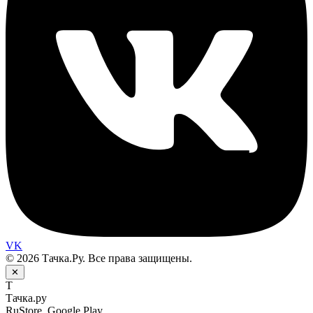
VK
© 2026 Тачка.Ру. Все права защищены.
✕
Т
Тачка.ру
RuStore, Google Play