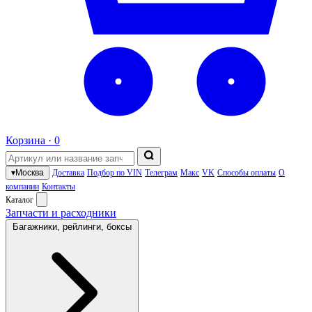
Корзина ·
0
▾
Москва
Доставка
Подбор по VIN
Телеграм
Макс
VK
Способы оплаты
О
компании
Контакты
Каталог
Запчасти и расходники
Багажники, рейлинги, боксы