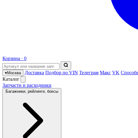
Корзина ·
0
Доставка
Подбор по VIN
Телеграм
Макс
VK
Способ
▾
Москва
Каталог
Запчасти и расходники
Багажники, рейлинги, боксы