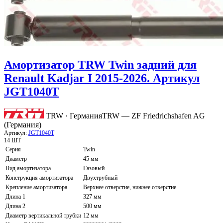
Амортизатор TRW Twin задний для
Renault Kadjar I 2015-2026. Артикул
JGT1040T
TRW · Германия
TRW — ZF Friedrichshafen AG
(Германия)
Артикул:
JGT1040T
14 ШТ
Серия
Twin
Диаметр
45 мм
Вид амортизатора
Газовый
Конструкция амортизатора
Двухтрубный
Крепление амортизатора
Верхнее отверстие, нижнее отверстие
Длина 1
327 мм
Длина 2
500 мм
Диаметр вертикальной трубки
12 мм