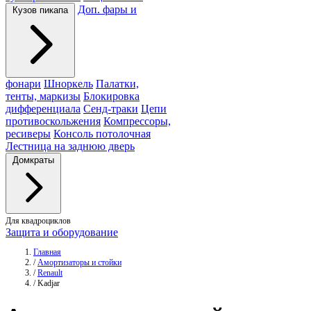
Доп. фары и
Кузов пикапа
фонари
Шноркель
Палатки,
тенты, маркизы
Блокировка
дифференциала
Сенд-траки
Цепи
противоскольжения
Компрессоры,
ресиверы
Консоль потолочная
Лестница на заднюю дверь
Домкраты
Для квадроциклов
Защита и оборудование
Главная
/
Амортизаторы и стойки
/
Renault
/
Kadjar