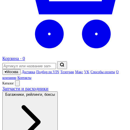
Корзина ·
0
▾
Москва
Доставка
Подбор по VIN
Телеграм
Макс
VK
Способы оплаты
О
компании
Контакты
Каталог
Запчасти и расходники
Багажники, рейлинги, боксы