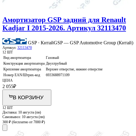
Амортизатор GSP задний для Renault
Kadjar I 2015-2026. Артикул 32113470
GSP · Китай
GSP — GSP Automotive Group (Китай)
Артикул:
32113470
12 ШТ
Вид амортизатора
Газовый
Конструкция амортизатора
Двухтрубный
Крепление амортизатора
Верхнее отверстие, нижнее отверстие
Номер EAN/Штрих-код
6933688971109
ЦЕНА
2 055
₽
В КОРЗИНУ
12 ШТ
Доставка:
10 августа (пн)
Самовывоз:
10 августа (пн)
300 ₽
(бесплатно от 7000 ₽)