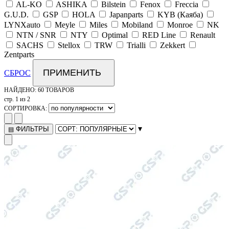
AL-KO
ASHIKA
Bilstein
Fenox
Freccia
G.U.D.
GSP
HOLA
Japanparts
KYB (Каяба)
LYNXauto
Meyle
Miles
Mobiland
Monroe
NK
NTN / SNR
NTY
Optimal
RED Line
Renault
SACHS
Stellox
TRW
Trialli
Zekkert
Zentparts
ПРИМЕНИТЬ
СБРОС
НАЙДЕНО:
60 ТОВАРОВ
стр. 1 из 2
СОРТИРОВКА:
▾
ФИЛЬТРЫ
▤