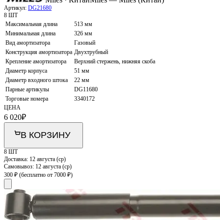
Артикул:
DG21680
8 ШТ
Максимальная длина
513 мм
Минимальная длина
326 мм
Вид амортизатора
Газовый
Конструкция амортизатора
Двухтрубный
Крепление амортизатора
Верхний стержень, нижняя скоба
Диаметр корпуса
51 мм
Диаметр входного штока
22 мм
Парные артикулы
DG11680
Торговые номера
3340172
ЦЕНА
6 020
₽
В КОРЗИНУ
8 ШТ
Доставка:
12 августа (ср)
Самовывоз:
12 августа (ср)
300 ₽
(бесплатно от 7000 ₽)