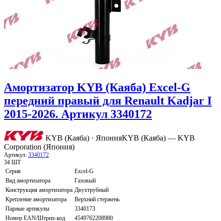
Амортизатор KYB (Каяба) Excel-G
передний правый для Renault Kadjar I
2015-2026. Артикул 3340172
KYB (Каяба) · Япония
KYB (Каяба) — KYB
Corporation (Япония)
Артикул:
3340172
34 ШТ
Серия
Excel-G
Вид амортизатора
Газовый
Конструкция амортизатора
Двухтрубный
Крепление амортизатора
Верхний стержень
Парные артикулы
3340173
Номер EAN/Штрих-код
4549762208980