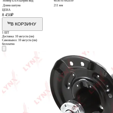
Номер EAN/Штрих-код
4058787092059
Длина шатуна
211 мм
ЦЕНА
8 450
₽
В КОРЗИНУ
1 ШТ
Доставка:
10 августа (пн)
Самовывоз:
10 августа (пн)
бесплатно