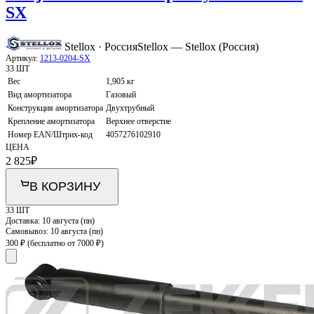
SX
Stellox · Россия
Stellox — Stellox (Россия)
Артикул:
1213-0204-SX
33 ШТ
Вес
1,905 кг
Вид амортизатора
Газовый
Конструкция амортизатора
Двухтрубный
Крепление амортизатора
Верхнее отверстие
Номер EAN/Штрих-код
4057276102910
ЦЕНА
2 825
₽
В КОРЗИНУ
33 ШТ
Доставка:
10 августа (пн)
Самовывоз:
10 августа (пн)
300 ₽
(бесплатно от 7000 ₽)