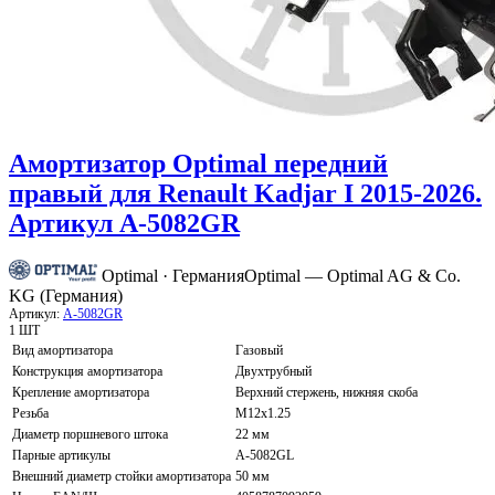
Амортизатор Optimal передний
правый для Renault Kadjar I 2015-2026.
Артикул A-5082GR
Optimal · Германия
Optimal — Optimal AG & Co.
KG (Германия)
Артикул:
A-5082GR
1 ШТ
Вид амортизатора
Газовый
Конструкция амортизатора
Двухтрубный
Крепление амортизатора
Верхний стержень, нижняя скоба
Резьба
M12x1.25
Диаметр поршневого штока
22 мм
Парные артикулы
A-5082GL
Внешний диаметр стойки амортизатора
50 мм