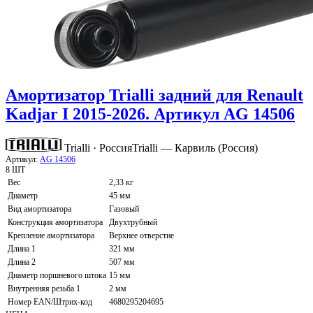
Амортизатор Trialli задний для Renault
Kadjar I 2015-2026. Артикул AG 14506
Trialli · Россия
Trialli — Карвиль (Россия)
Артикул:
AG 14506
8 ШТ
Вес
2,33 кг
Диаметр
45 мм
Вид амортизатора
Газовый
Конструкция амортизатора
Двухтрубный
Крепление амортизатора
Верхнее отверстие
Длина 1
321 мм
Длина 2
507 мм
Диаметр поршневого штока
15 мм
Внутренняя резьба 1
2 мм
Номер EAN/Штрих-код
4680295204695