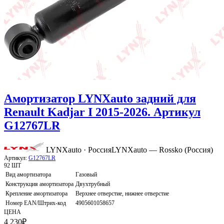
Амортизатор LYNXauto задний для
Renault Kadjar I 2015-2026. Артикул
G12767LR
LYNXauto · Россия
LYNXauto — Rossko (Россия)
Артикул:
G12767LR
92 ШТ
Вид амортизатора
Газовый
Конструкция амортизатора
Двухтрубный
Крепление амортизатора
Верхнее отверстие, нижнее отверстие
Номер EAN/Штрих-код
4905601058657
ЦЕНА
4 230
₽