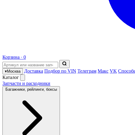
Корзина ·
0
Доставка
Подбор по VIN
Телеграм
Макс
VK
Способ
▾
Москва
Каталог
Запчасти и расходники
Багажники, рейлинги, боксы