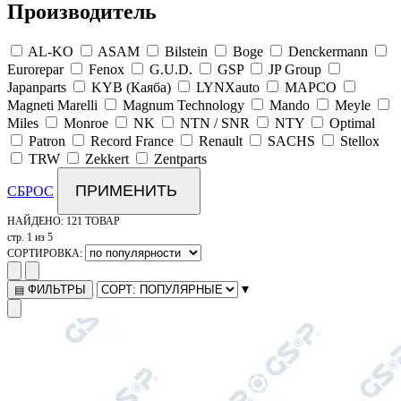
Производитель
AL-KO
ASAM
Bilstein
Boge
Denckermann
Eurorepar
Fenox
G.U.D.
GSP
JP Group
Japanparts
KYB (Каяба)
LYNXauto
MAPCO
Magneti Marelli
Magnum Technology
Mando
Meyle
Miles
Monroe
NK
NTN / SNR
NTY
Optimal
Patron
Record France
Renault
SACHS
Stellox
TRW
Zekkert
Zentparts
ПРИМЕНИТЬ
СБРОС
НАЙДЕНО:
121 ТОВАР
стр. 1 из 5
СОРТИРОВКА:
▾
ФИЛЬТРЫ
▤