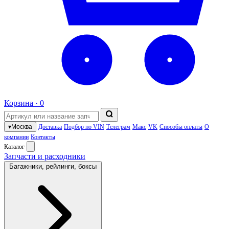
Корзина ·
0
▾
Москва
Доставка
Подбор по VIN
Телеграм
Макс
VK
Способы оплаты
О
компании
Контакты
Каталог
Запчасти и расходники
Багажники, рейлинги, боксы