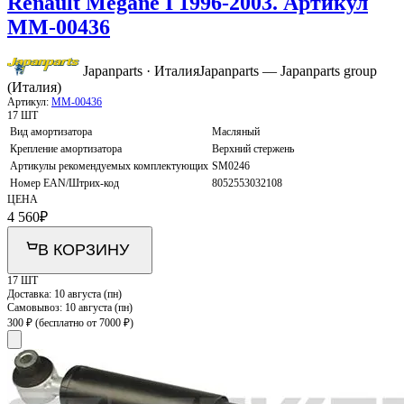
Renault Megane I 1996-2003. Артикул
MM-00436
Japanparts · Италия
Japanparts — Japanparts group
(Италия)
Артикул:
MM-00436
17 ШТ
Вид амортизатора
Масляный
Крепление амортизатора
Верхний стержень
Артикулы рекомендуемых комплектующих
SM0246
Номер EAN/Штрих-код
8052553032108
ЦЕНА
4 560
₽
В КОРЗИНУ
17 ШТ
Доставка:
10 августа (пн)
Самовывоз:
10 августа (пн)
300 ₽
(бесплатно от 7000 ₽)