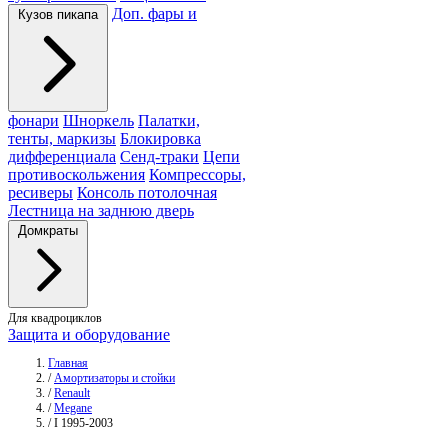
Доп. фары и
Кузов пикапа
фонари
Шноркель
Палатки,
тенты, маркизы
Блокировка
дифференциала
Сенд-траки
Цепи
противоскольжения
Компрессоры,
ресиверы
Консоль потолочная
Лестница на заднюю дверь
Домкраты
Для квадроциклов
Защита и оборудование
Главная
/
Амортизаторы и стойки
/
Renault
/
Megane
/
I 1995-2003