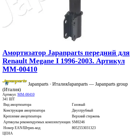
Амортизатор Japanparts передний для
Renault Megane I 1996-2003. Артикул
MM-00410
Japanparts · Италия
Japanparts — Japanparts group
(Италия)
Артикул:
MM-00410
341 ШТ
Вид амортизатора
Газовый
Конструкция амортизатора
Двухтрубный
Крепление амортизатора
Верхний стержень
Артикулы рекомендуемых комплектующих
SM0246
Номер EAN/Штрих-код
8052553031323
ЦЕНА