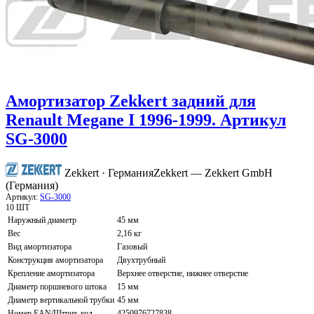
Амортизатор Zekkert задний для
Renault Megane I 1996-1999. Артикул
SG-3000
Zekkert · Германия
Zekkert — Zekkert GmbH
(Германия)
Артикул:
SG-3000
10 ШТ
Наружный диаметр
45 мм
Вес
2,16 кг
Вид амортизатора
Газовый
Конструкция амортизатора
Двухтрубный
Крепление амортизатора
Верхнее отверстие, нижнее отверстие
Диаметр поршневого штока
15 мм
Диаметр вертикальной трубки
45 мм
Номер EAN/Штрих-код
4250976727838