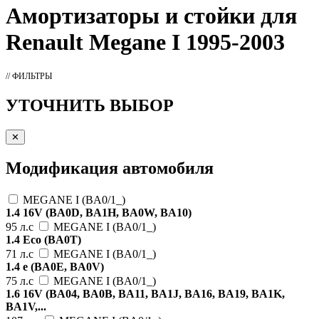
Амортизаторы
и стойки для
Renault Megane I 1995-2003
// ФИЛЬТРЫ
УТОЧНИТЬ ВЫБОР
✕
Модификация автомобиля
MEGANE I (BA0/1_)
1.4 16V (BA0D, BA1H, BA0W, BA10)
95 л.с
MEGANE I (BA0/1_)
1.4 Eco (BA0T)
71 л.с
MEGANE I (BA0/1_)
1.4 e (BA0E, BA0V)
75 л.с
MEGANE I (BA0/1_)
1.6 16V (BA04, BA0B, BA11, BA1J, BA16, BA19, BA1K,
BA1V,...