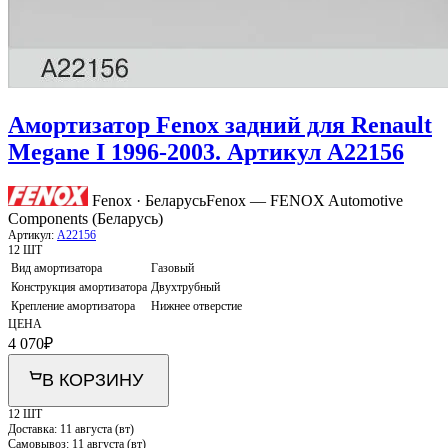
Амортизатор Fenox задний для Renault
Megane I 1996-2003. Артикул A22156
Fenox · Беларусь
Fenox — FENOX Automotive
Components (Беларусь)
Артикул:
A22156
12 ШТ
Вид амортизатора
Газовый
Конструкция амортизатора
Двухтрубный
Крепление амортизатора
Нижнее отверстие
ЦЕНА
4 070
₽
В КОРЗИНУ
12 ШТ
Доставка:
11 августа (вт)
Самовывоз:
11 августа (вт)