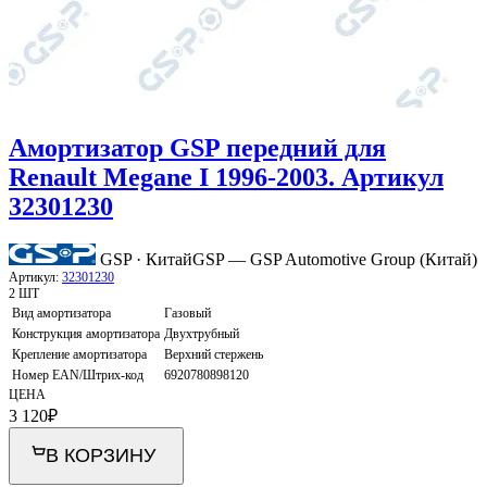
Амортизатор GSP передний для
Renault Megane I 1996-2003. Артикул
32301230
GSP · Китай
GSP — GSP Automotive Group (Китай)
Артикул:
32301230
2 ШТ
Вид амортизатора
Газовый
Конструкция амортизатора
Двухтрубный
Крепление амортизатора
Верхний стержень
Номер EAN/Штрих-код
6920780898120
ЦЕНА
3 120
₽
В КОРЗИНУ